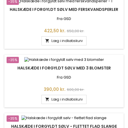
-35%
HALSKÆDE I FORGYLDT SØLV MED FERSKVANDSPERLER
Fra GSD
Pris
Normalpris
422,50 kr.
650,00 kr.
Læg i indkøbskurv

-35%
HALSKÆDE I FORGYLDT SØLV MED 3 BLOMSTER
Fra GSD
Pris
Normalpris
390,00 kr.
600,00 kr.
Læg i indkøbskurv

-35%
HALSKÆDE I FORGYLDT SØLV - FLETTET FLAD SLANGE