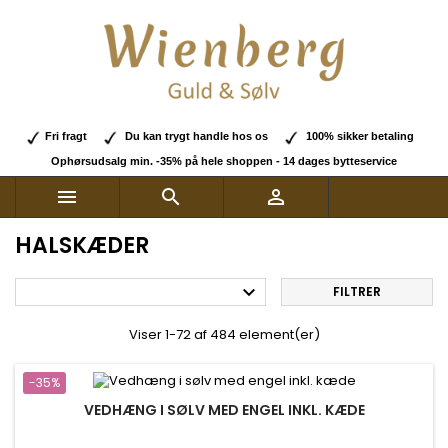
Fri fragt
Du kan trygt handle hos os
100% sikker betaling
Ophørsudsalg min. -35% på hele shoppen - 14 dages bytteservice



HALSKÆDER

FILTRER
Viser 1-72 af 484 element(er)
-35%
VEDHÆNG I SØLV MED ENGEL INKL. KÆDE