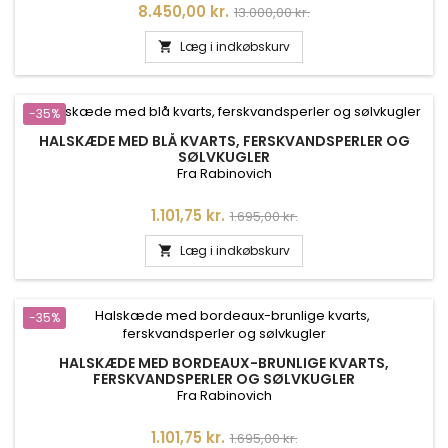
Pris
Normalpris
8.450,00 kr.
13.000,00 kr.
Læg i indkøbskurv

-35%
HALSKÆDE MED BLÅ KVARTS, FERSKVANDSPERLER OG
SØLVKUGLER
Fra Rabinovich
Pris
Normalpris
1.101,75 kr.
1.695,00 kr.
Læg i indkøbskurv

-35%
HALSKÆDE MED BORDEAUX-BRUNLIGE KVARTS,
FERSKVANDSPERLER OG SØLVKUGLER
Fra Rabinovich
Pris
Normalpris
1.101,75 kr.
1.695,00 kr.