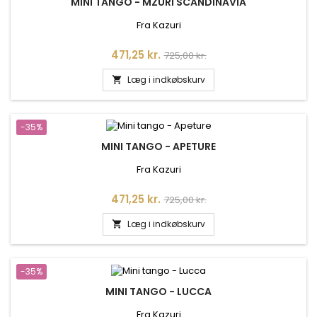
MINI TANGO - MZURI SCANDINAVIA
Fra Kazuri
Pris
Normalpris
471,25 kr.
725,00 kr.
Læg i indkøbskurv

-35%
MINI TANGO - APETURE
Fra Kazuri
Pris
Normalpris
471,25 kr.
725,00 kr.
Læg i indkøbskurv

-35%
MINI TANGO - LUCCA
Fra Kazuri