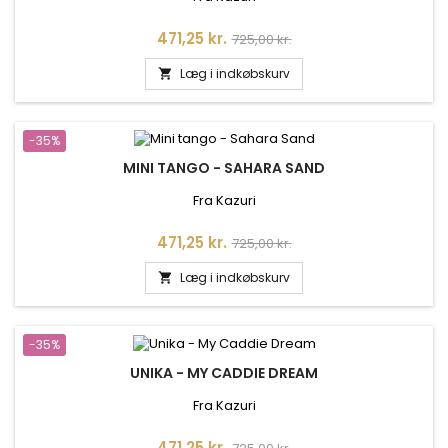
Pris
Normalpris
471,25 kr.
725,00 kr.
Læg i indkøbskurv

-35%
MINI TANGO - SAHARA SAND
Fra Kazuri
Pris
Normalpris
471,25 kr.
725,00 kr.
Læg i indkøbskurv

-35%
UNIKA - MY CADDIE DREAM
Fra Kazuri
Pris
Normalpris
471,25 kr.