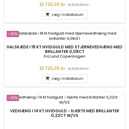
Pris
Normalpris
10.725,00 kr.
16.500,00 kr.
Læg i indkøbskurv

-35%
HALSKÆDE I 18 KT HVIDGULD MED STJERNEVEDHÆNG MED
BRILLANTER 0,08CT
Fra Lund Copenhagen
Pris
Normalpris
10.725,00 kr.
16.500,00 kr.
Læg i indkøbskurv

-35%
VEDHÆNG I 14 KT HVIDGULD - HJERTE MED BRILLANTER
0,22CT W/VS