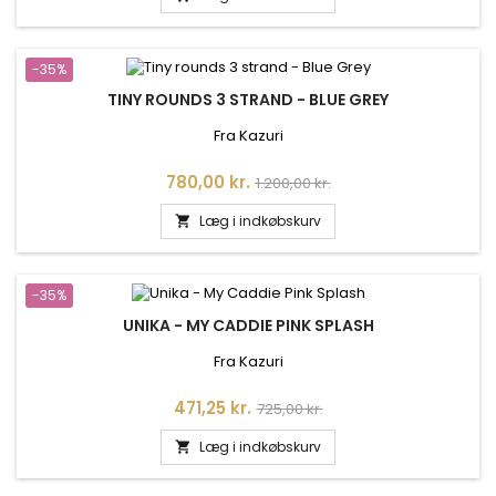
-35%
TINY ROUNDS 3 STRAND - BLUE GREY
Fra Kazuri
Pris
Normalpris
780,00 kr.
1.200,00 kr.
Læg i indkøbskurv

-35%
UNIKA - MY CADDIE PINK SPLASH
Fra Kazuri
Pris
Normalpris
471,25 kr.
725,00 kr.
Læg i indkøbskurv
