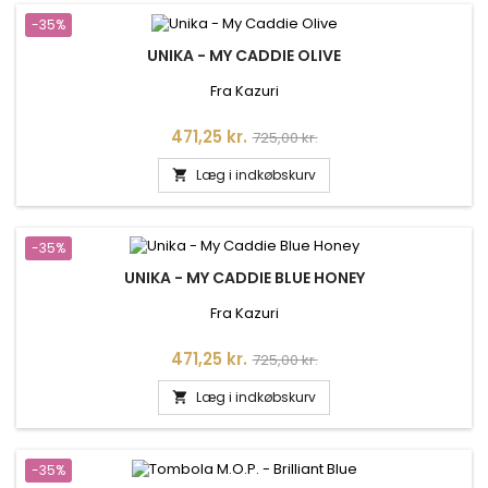
-35%
UNIKA - MY CADDIE OLIVE
Fra Kazuri
Pris
Normalpris
471,25 kr.
725,00 kr.
Læg i indkøbskurv

-35%
UNIKA - MY CADDIE BLUE HONEY
Fra Kazuri
Pris
Normalpris
471,25 kr.
725,00 kr.
Læg i indkøbskurv

-35%