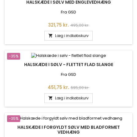
HALSKÆDE I SØLV MED ENGLEVEDHÆNG
Fra GSD
Pris
Normalpris
321,75 kr.
495,00 kr.
Læg i indkøbskurv

-35%
HALSKÆDE I SØLV - FLETTET FLAD SLANGE
Fra GSD
Pris
Normalpris
451,75 kr.
695,00 kr.
Læg i indkøbskurv

-35%
HALSKÆDE I FORGYLDT SØLV MED BLADFORMET
VEDHÆNG