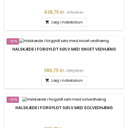
Pris
Normalpris
438,75 kr.
675,00 kr.
Læg i indkøbskurv

-35%
HALSKÆDE I FORGYLDT SØLV MED SNOET VEDHÆNG
Pris
Normalpris
386,75 kr.
595,00 kr.
Læg i indkøbskurv

-35%
HALSKÆDE I FORGYLDT SØLV MED SOLVEDHÆNG