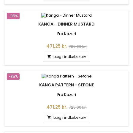
-35%
KANGA - DINNER MUSTARD
Fra Kazuri
Pris
Normalpris
471,25 kr.
725,00 kr.
Læg i indkøbskurv

-35%
KANGA PATTERN - SEFONE
Fra Kazuri
Pris
Normalpris
471,25 kr.
725,00 kr.
Læg i indkøbskurv
