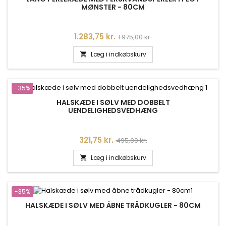
MØNSTER - 80CM
Pris
Normalpris
1.283,75 kr.
1.975,00 kr.
Læg i indkøbskurv

-35%
HALSKÆDE I SØLV MED DOBBELT
UENDELIGHEDSVEDHÆNG
Pris
Normalpris
321,75 kr.
495,00 kr.
Læg i indkøbskurv

-35%
HALSKÆDE I SØLV MED ÅBNE TRÅDKUGLER - 80CM