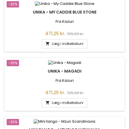
-35%
UNIKA - MY CADDIE BLUE STONE
Fra Kazuri
Pris
Normalpris
471,25 kr.
725,00 kr.
Læg i indkøbskurv

-35%
UNIKA - MAGADI
Fra Kazuri
Pris
Normalpris
471,25 kr.
725,00 kr.
Læg i indkøbskurv

-35%