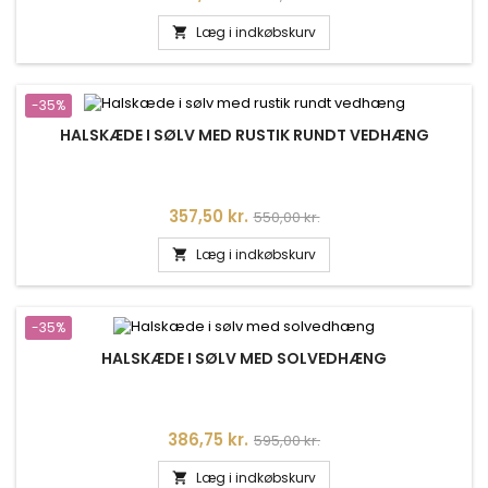
Læg i indkøbskurv

-35%
HALSKÆDE I SØLV MED RUSTIK RUNDT VEDHÆNG
Pris
Normalpris
357,50 kr.
550,00 kr.
Læg i indkøbskurv

-35%
HALSKÆDE I SØLV MED SOLVEDHÆNG
Pris
Normalpris
386,75 kr.
595,00 kr.
Læg i indkøbskurv
