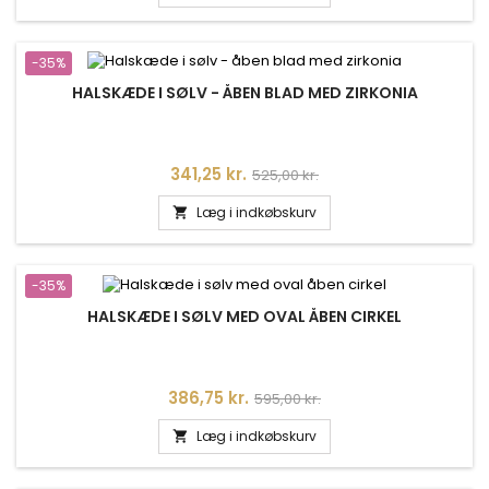
-35%
HALSKÆDE I SØLV - ÅBEN BLAD MED ZIRKONIA
Pris
Normalpris
341,25 kr.
525,00 kr.
Læg i indkøbskurv

-35%
HALSKÆDE I SØLV MED OVAL ÅBEN CIRKEL
Pris
Normalpris
386,75 kr.
595,00 kr.
Læg i indkøbskurv
