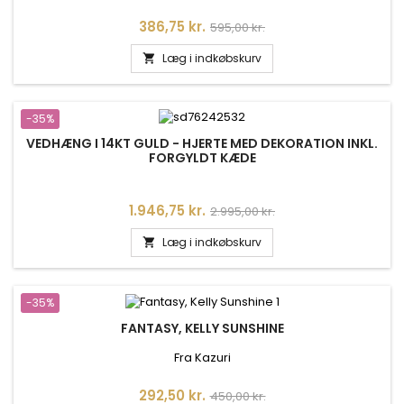
Pris
Normalpris
386,75 kr.
595,00 kr.
Læg i indkøbskurv

-35%
VEDHÆNG I 14KT GULD - HJERTE MED DEKORATION INKL.
FORGYLDT KÆDE
Pris
Normalpris
1.946,75 kr.
2.995,00 kr.
Læg i indkøbskurv

-35%
FANTASY, KELLY SUNSHINE
Fra Kazuri
Pris
Normalpris
292,50 kr.
450,00 kr.