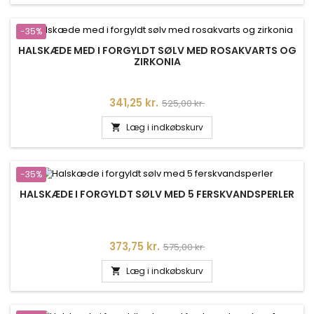
-35%
HALSKÆDE MED I FORGYLDT SØLV MED ROSAKVARTS OG
ZIRKONIA
Pris
Normalpris
341,25 kr.
525,00 kr.
Læg i indkøbskurv

-35%
HALSKÆDE I FORGYLDT SØLV MED 5 FERSKVANDSPERLER
Pris
Normalpris
373,75 kr.
575,00 kr.
Læg i indkøbskurv
