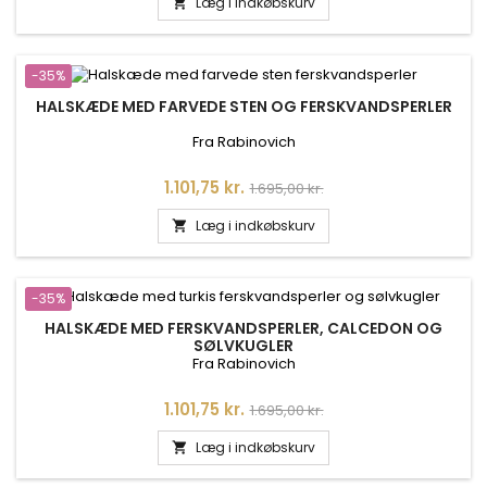
Læg i indkøbskurv

-35%
HALSKÆDE MED FARVEDE STEN OG FERSKVANDSPERLER
Fra Rabinovich
Pris
Normalpris
1.101,75 kr.
1.695,00 kr.
Læg i indkøbskurv

-35%
HALSKÆDE MED FERSKVANDSPERLER, CALCEDON OG
SØLVKUGLER
Fra Rabinovich
Pris
Normalpris
1.101,75 kr.
1.695,00 kr.
Læg i indkøbskurv
