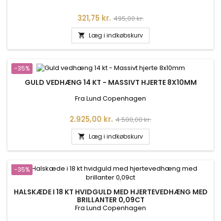
Pris
Normalpris
321,75 kr.
495,00 kr.
Læg i indkøbskurv

-35%
GULD VEDHÆNG 14 KT - MASSIVT HJERTE 8X10MM
Fra Lund Copenhagen
Pris
Normalpris
2.925,00 kr.
4.500,00 kr.
Læg i indkøbskurv

-35%
HALSKÆDE I 18 KT HVIDGULD MED HJERTEVEDHÆNG MED
BRILLANTER 0,09CT
Fra Lund Copenhagen