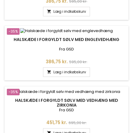
Pris
Normalpris
386,75 kr.
595,00 kr.
Læg i indkøbskurv

-35%
HALSKÆDE I FORGYLDT SØLV MED ENGLEVEDHÆNG
Fra GSD
Pris
Normalpris
386,75 kr.
595,00 kr.
Læg i indkøbskurv

-35%
HALSKÆDE I FORGYLDT SØLV MED VEDHÆNG MED
ZIRKONIA
Fra GSD
Pris
Normalpris
451,75 kr.
695,00 kr.
Læg i indkøbskurv
