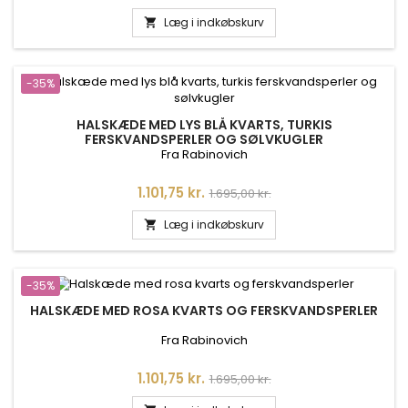
Læg i indkøbskurv

-35%
HALSKÆDE MED LYS BLÅ KVARTS, TURKIS
FERSKVANDSPERLER OG SØLVKUGLER
Fra Rabinovich
Pris
Normalpris
1.101,75 kr.
1.695,00 kr.
Læg i indkøbskurv

-35%
HALSKÆDE MED ROSA KVARTS OG FERSKVANDSPERLER
Fra Rabinovich
Pris
Normalpris
1.101,75 kr.
1.695,00 kr.