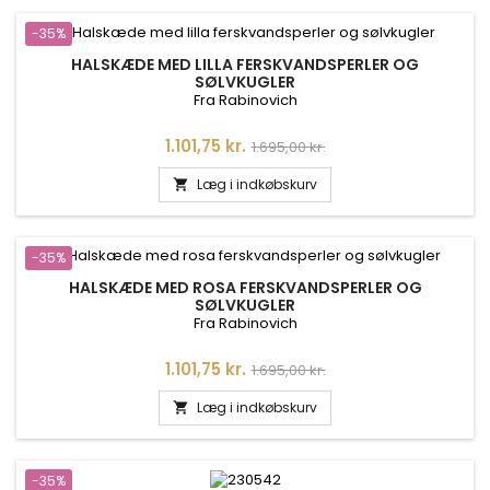
-35%
HALSKÆDE MED LILLA FERSKVANDSPERLER OG
SØLVKUGLER
Fra Rabinovich
Pris
Normalpris
1.101,75 kr.
1.695,00 kr.
Læg i indkøbskurv

-35%
HALSKÆDE MED ROSA FERSKVANDSPERLER OG
SØLVKUGLER
Fra Rabinovich
Pris
Normalpris
1.101,75 kr.
1.695,00 kr.
Læg i indkøbskurv

-35%