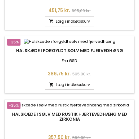
Pris
Normalpris
451,75 kr.
695,00 kr.
Læg i indkøbskurv

-35%
HALSKÆDE I FORGYLDT SØLV MED FJERVEDHÆNG
Fra GSD
Pris
Normalpris
386,75 kr.
595,00 kr.
Læg i indkøbskurv

-35%
HALSKÆDE I SØLV MED RUSTIK HJERTEVEDHÆNG MED
ZIRKONIA
Pris
Normalpris
357,50 kr.
550,00 kr.