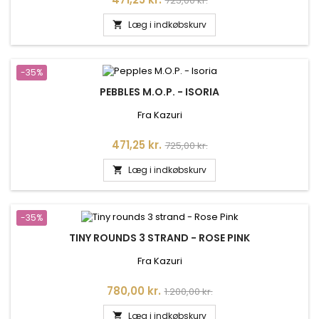
725,00 kr.
Læg i indkøbskurv

-35%
PEBBLES M.O.P. - ISORIA
Fra Kazuri
Pris
Normalpris
471,25 kr.
725,00 kr.
Læg i indkøbskurv

-35%
TINY ROUNDS 3 STRAND - ROSE PINK
Fra Kazuri
Pris
Normalpris
780,00 kr.
1.200,00 kr.
Læg i indkøbskurv
