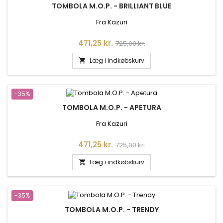
TOMBOLA M.O.P. - BRILLIANT BLUE
Fra Kazuri
Pris
Normalpris
471,25 kr.
725,00 kr.
Læg i indkøbskurv

-35%
TOMBOLA M.O.P. - APETURA
Fra Kazuri
Pris
Normalpris
471,25 kr.
725,00 kr.
Læg i indkøbskurv

-35%
TOMBOLA M.O.P. - TRENDY