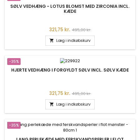
SØLV VEDHÆNG - LOTUS BLOMST MED ZIRCONIA INCL.
KÆDE
Pris
Normalpris
321,75 kr.
495,00 kr.
Læg i indkøbskurv

-35%
HJERTE VEDHÆNG I FORGYLDT SØLV INCL. SØLV KÆDE
Pris
Normalpris
321,75 kr.
495,00 kr.
Læg i indkøbskurv

-35%
LANG PERLEKÆDE MED FERSKVANDSPERLER I FLOT