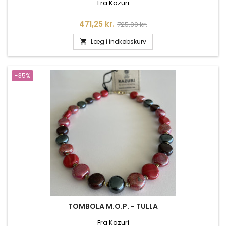
Fra Kazuri
Pris
Normalpris
471,25 kr.
725,00 kr.
Læg i indkøbskurv

-35%
TOMBOLA M.O.P. - TULLA
Fra Kazuri