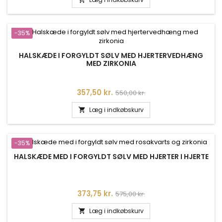
-35%
HALSKÆDE I FORGYLDT SØLV MED HJERTERVEDHÆNG
MED ZIRKONIA
Pris
Normalpris
357,50 kr.
550,00 kr.
Læg i indkøbskurv

-35%
HALSKÆDE MED I FORGYLDT SØLV MED HJERTER I HJERTE
Pris
Normalpris
373,75 kr.
575,00 kr.
Læg i indkøbskurv
