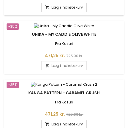
Læg i indkøbskurv

-35%
UNIKA - MY CADDIE OLIVE WHITE
Fra Kazuri
Pris
Normalpris
471,25 kr.
725,00 kr.
Læg i indkøbskurv

-35%
KANGA PATTERN - CARAMEL CRUSH
Fra Kazuri
Pris
Normalpris
471,25 kr.
725,00 kr.
Læg i indkøbskurv
