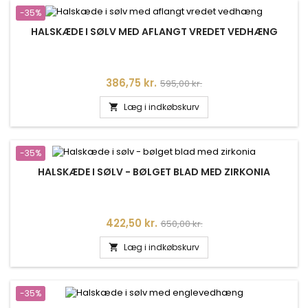
-35%
HALSKÆDE I SØLV MED AFLANGT VREDET VEDHÆNG
Pris
Normalpris
386,75 kr.
595,00 kr.
Læg i indkøbskurv

-35%
HALSKÆDE I SØLV - BØLGET BLAD MED ZIRKONIA
Pris
Normalpris
422,50 kr.
650,00 kr.
Læg i indkøbskurv

-35%