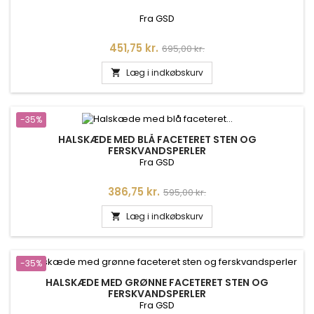
Fra GSD
Pris
Normalpris
451,75 kr.
695,00 kr.
Læg i indkøbskurv

-35%
HALSKÆDE MED BLÅ FACETERET STEN OG
FERSKVANDSPERLER
Fra GSD
Pris
Normalpris
386,75 kr.
595,00 kr.
Læg i indkøbskurv

-35%
HALSKÆDE MED GRØNNE FACETERET STEN OG
FERSKVANDSPERLER
Fra GSD