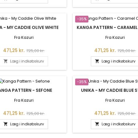
-35%
A - MY CADDIE OLIVE WHITE
KANGA PATTERN - CARAMEL
Fra Kazuri
Fra Kazuri
Pris
Normalpris
Pris
Normalpr
471,25 kr.
471,25 kr.
725,00 kr.
725,00 kr.
Læg i indkøbskurv
Læg i indkøbskurv


-35%
ANGA PATTERN - SEFONE
UNIKA - MY CADDIE BLUE 
Fra Kazuri
Fra Kazuri
Pris
Normalpris
Pris
Normalpr
471,25 kr.
471,25 kr.
725,00 kr.
725,00 kr.
Læg i indkøbskurv
Læg i indkøbskurv

