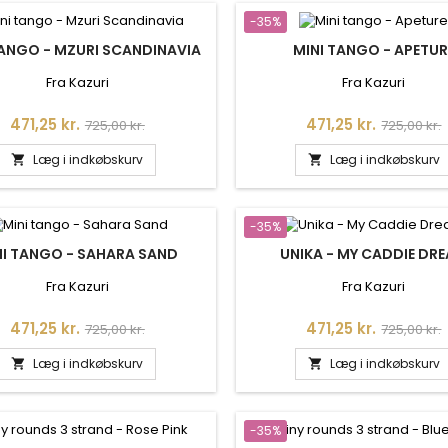
-35%
TANGO - MZURI SCANDINAVIA
MINI TANGO - APETUR
Fra Kazuri
Fra Kazuri
Pris
Normalpris
Pris
Normalpr
471,25 kr.
471,25 kr.
725,00 kr.
725,00 kr.
Læg i indkøbskurv
Læg i indkøbskurv


-35%
NI TANGO - SAHARA SAND
UNIKA - MY CADDIE DR
Fra Kazuri
Fra Kazuri
Pris
Normalpris
Pris
Normalpr
471,25 kr.
471,25 kr.
725,00 kr.
725,00 kr.
Læg i indkøbskurv
Læg i indkøbskurv


-35%