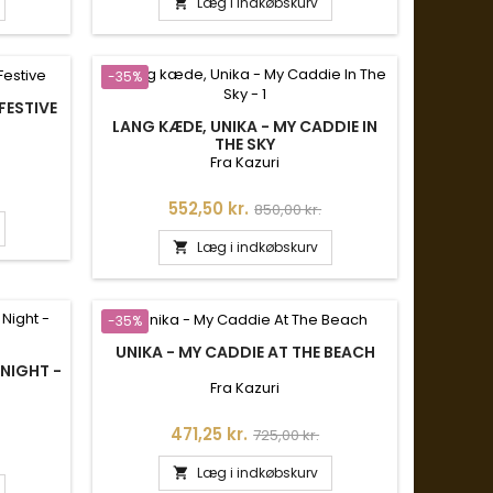
Læg i indkøbskurv

-35%
FESTIVE
LANG KÆDE, UNIKA - MY CADDIE IN
THE SKY
Fra Kazuri
is
Pris
Normalpris
552,50 kr.
850,00 kr.
Læg i indkøbskurv

-35%
UNIKA - MY CADDIE AT THE BEACH
 NIGHT -
Fra Kazuri
Pris
Normalpris
471,25 kr.
725,00 kr.
is
Læg i indkøbskurv
