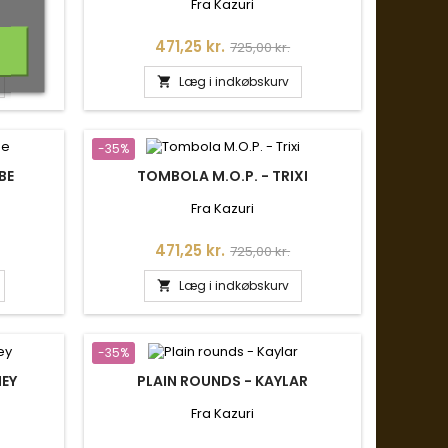
Fra Kazuri
is
Pris
Normalpris
471,25 kr.
725,00 kr.
Læg i indkøbskurv

-35%
BE
TOMBOLA M.O.P. - TRIXI
Fra Kazuri
is
Pris
Normalpris
471,25 kr.
725,00 kr.
Læg i indkøbskurv

-35%
NEY
PLAIN ROUNDS - KAYLAR
Fra Kazuri