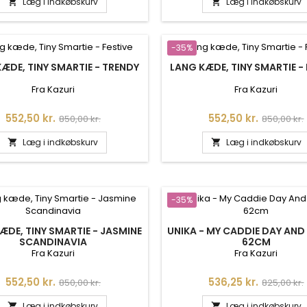
Læg i indkøbskurv
Læg i indkøbskurv


-35%
ÆDE, TINY SMARTIE - TRENDY
LANG KÆDE, TINY SMARTIE - 
Fra Kazuri
Fra Kazuri
Pris
Normalpris
Pris
Normalpr
552,50 kr.
552,50 kr.
850,00 kr.
850,00 kr.
Læg i indkøbskurv
Læg i indkøbskurv


-35%
ÆDE, TINY SMARTIE - JASMINE
UNIKA - MY CADDIE DAY AND
SCANDINAVIA
62CM
Fra Kazuri
Fra Kazuri
Pris
Normalpris
Pris
Normalpr
552,50 kr.
536,25 kr.
850,00 kr.
825,00 kr.
Læg i indkøbskurv
Læg i indkøbskurv

