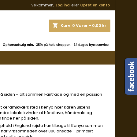
Velkommen,
Log ind
eller
Opret en konto
shopping_cart
Kurv:
0
Varer - 0,00 kr.
 Ophørsudsalg min. -35% på hele shoppen - 14 dages bytteservice
 på siden – alt sammen Fairtrade og med en passion
t keramikværksted i Kenya nær Karen Blixens
ndre lokale kvinder at håndlave, håndmale og
 finde her på siden.
ophold i England rejste hun tilbage til Kenya sammen
ag har virksomheden over 300 ansatte – primært
med dette arbejde.