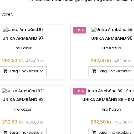
6 varer.
-35%
UNIKA ARMBÅND 97
UNIKA ARMBÅND 95
Fra Kazuri
Fra Kazuri
Pris
Normalpris
Pris
Normalpr
292,50 kr.
292,50 kr.
450,00 kr.
450,00 kr.
Læg i indkøbskurv
Læg i indkøbskurv


-35%
UNIKA ARMBÅND 92
UNIKA ARMBÅND 89 - S
Fra Kazuri
Fra Kazuri
Pris
Normalpris
Pris
Normalpr
292,50 kr.
292,50 kr.
450,00 kr.
450,00 kr.
Læg i indkøbskurv
Læg i indkøbskurv

