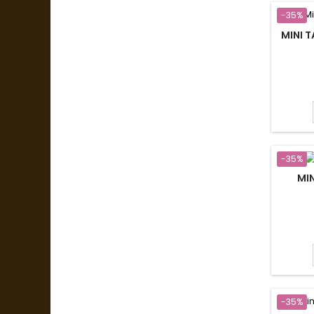
-35%
MINI 
-35%
MI
-35%