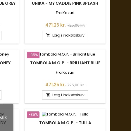
UE GREY
UNIKA - MY CADDIE PINK SPLASH
Fra Kazuri
is
Pris
Normalpris
471,25 kr.
.
725,00 kr.
Læg i indkøbskurv

-35%
HONEY
TOMBOLA M.O.P. - BRILLIANT BLUE
Fra Kazuri
is
Pris
Normalpris
471,25 kr.
725,00 kr.
Læg i indkøbskurv

-35%
stik
NDY
TOMBOLA M.O.P. - TULLA