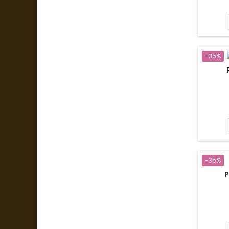
-35%
-35%
P