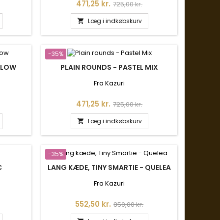
is
Pris
Normalpris
471,25 kr.
725,00 kr.
Læg i indkøbskurv

-35%
ELLOW
PLAIN ROUNDS - PASTEL MIX
Fra Kazuri
is
Pris
Normalpris
471,25 kr.
725,00 kr.
Læg i indkøbskurv

-35%
C
LANG KÆDE, TINY SMARTIE - QUELEA
Fra Kazuri
is
Pris
Normalpris
552,50 kr.
850,00 kr.