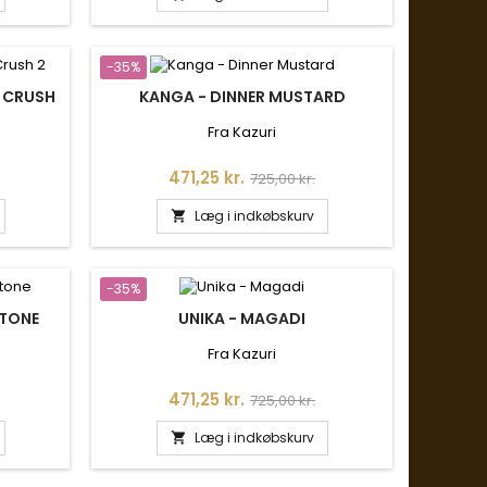
-35%
 CRUSH
KANGA - DINNER MUSTARD
Fra Kazuri
is
Pris
Normalpris
471,25 kr.
725,00 kr.
Læg i indkøbskurv

-35%
STONE
UNIKA - MAGADI
Fra Kazuri
is
Pris
Normalpris
471,25 kr.
725,00 kr.
Læg i indkøbskurv
