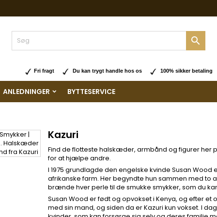

Fri fragt
Du kan trygt handle hos os
100% sikker betaling
ANLEDNINGER
BYTTESERVICE
Kazuri
Find de flotteste halskæder, armbånd og figurer her
for at hjælpe andre.
I 1975 grundlagde den engelske kvinde Susan Wood e
afrikanske farm. Her begyndte hun sammen med to a
brænde hver perle til de smukke smykker, som du kan
Susan Wood er født og opvokset i Kenya, og efter et 
med sin mand, og siden da er Kazuri kun vokset. I d
kvinder, som kan forsørge sig selv og deres familie 