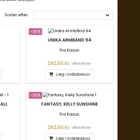

Sorter efter:
-35%
UNIKA ARMBÅND 94
Fra Kazuri
is
Pris
Normalpris
292,50 kr.
450,00 kr.
Læg i indkøbskurv

-35%
MALL
FANTASY, KELLY SUNSHINE
Fra Kazuri
is
Pris
Normalpris
292,50 kr.
450,00 kr.
Læg i indkøbskurv
