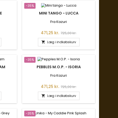
-35%
E
MINI TANGO - LUCCA
Fra Kazuri
is
Pris
Normalpris
471,25 kr.
725,00 kr.
Læg i indkøbskurv

-35%
EAM
PEBBLES M.O.P. - ISORIA
Fra Kazuri
is
Pris
Normalpris
471,25 kr.
725,00 kr.
Læg i indkøbskurv

-35%