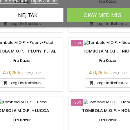
e information
Tilpas cookies
Fra Kazuri
Fra Kazuri
Pris
Normalpris
Pris
Normalpr
471,25 kr.
471,25 kr.
725,00 kr.
725,00 kr.
NEJ TAK
OKAY MED MIG
Læg i indkøbskurv
Læg i indkøbskurv


-35%
OLA M.O.P. - PEONY-PETAL
TOMBOLA M.O.P. - NIO
Fra Kazuri
Fra Kazuri
Pris
Normalpris
Pris
Normalpr
471,25 kr.
471,25 kr.
725,00 kr.
725,00 kr.
Læg i indkøbskurv
Læg i indkøbskurv


-35%
OMBOLA M.O.P. - LUCCA
TOMBOLA M.O.P. - HO
Fra Kazuri
Fra Kazuri