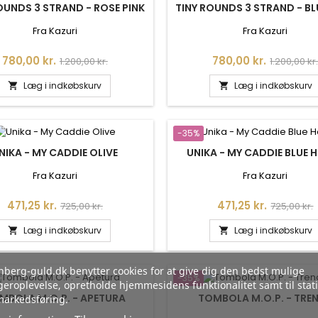
OUNDS 3 STRAND - ROSE PINK
TINY ROUNDS 3 STRAND - BL
Fra Kazuri
Fra Kazuri
Pris
Normalpris
Pris
Normalpr
780,00 kr.
780,00 kr.
1.200,00 kr.
1.200,00 kr
Læg i indkøbskurv
Læg i indkøbskurv


-35%
NIKA - MY CADDIE OLIVE
UNIKA - MY CADDIE BLUE 
Fra Kazuri
Fra Kazuri
Pris
Normalpris
Pris
Normalpr
471,25 kr.
471,25 kr.
725,00 kr.
725,00 kr.
Læg i indkøbskurv
Læg i indkøbskurv


berg-guld.dk benytter cookies for at give dig den bedst mulige
-35%
eroplevelse, opretholde hjemmesidens funktionalitet samt til stati
MBOLA M.O.P. - APETURA
TOMBOLA M.O.P. - TRE
markedsføring.