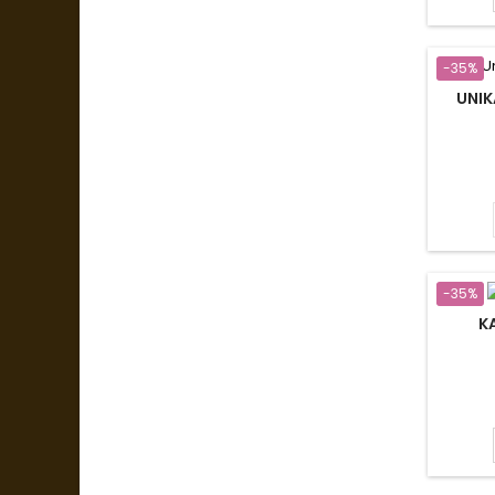
-35%
UNIK
-35%
K