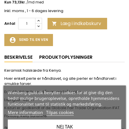
Inkl. moms
, 1 - 6 dages levering
Læg i indkøbskurv
Antal

account_circle
SEND TIL EN VEN
BESKRIVELSE
PRODUKTOPLYSNINGER
Keramisk halskæde fra Kenya.
Hver enkelt perle er håndlavet, og alle perler er håndfarvet i
smukke farver.
Enkel halskæde med "svævende" kugler.
Wienberg-guld.dk benytter cookies for at give dig den
bedst mulige brugeroplevelse, opretholde hjemmesidens
Længde: 48cm
funktionalitet samt til statistik og markedsføring.
Kazuri er godkendt af de Globale Fair Trade Organisation IFAT.
Mere information
Tilpas cookies
Fantasy, Kelly Sunshine
NEJ TAK
25 ANDRE VARER I DEN SAMME KATEGORI: