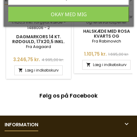
<
<
>
>
OKAY MED MIG
-35%
-35%
HALSKÆDE MED ROSA
KVARTS OG
DAGMARKORS 14 KT.
FERSKVANDSPERLER
Fra Rabinovich
RØDGULD, 17X20,5 INKL.
FORGYLDT KÆDE - 1488006
Fra Aagaard
Pris
Normalpris
1.101,75 kr.
1.695,00 kr.
Pris
Normalpris
3.246,75 kr.
4.995,00 kr.
Læg i indkøbskurv

Læg i indkøbskurv

Følg os på Facebook

INFORMATION