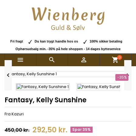
Fri fragt
Du kan trygt handle hos os
100% sikker betaling
Ophørsudsalg min. -35% på hele shoppen - 14 dages bytteservice
0



shopping_cart


-35%
Fantasy, Kelly Sunshine
Fra Kazuri
292,50 kr.
450,00 kr.
Spar 35%