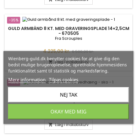
-35%
GULD ARMBÅND 8 KT. MED GRAVERINGSPLADE 14+2,5CM
- 670505
Fra Scrouples
Pris
Normalpris
4.225,00 kr.
6.500,00 kr.
Wienberg-guld.dk benytter cookies for at give dig den
Læg i indkøbskurv

bedst mulige brugeroplevelse, opretholde hjemmesidens
funktionalitet samt til statistik og markedsføring.
Mere information
Tilpas cookies
-35%
GULD ARMBÅND 14 KT. MED VEDHÆNG - BARNESKO
NEJ TAK
Fra Scrouples
OKAY MED MIG
Pris
Normalpris
2.925,00 kr.
4.500,00 kr.
Læg i indkøbskurv
