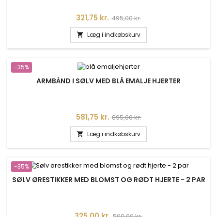
Pris
Normalpris
321,75 kr.
495,00 kr.
Læg i indkøbskurv

-35%
ARMBÅND I SØLV MED BLÅ EMALJE HJERTER
Pris
Normalpris
581,75 kr.
895,00 kr.
Læg i indkøbskurv

-35%
SØLV ØRESTIKKER MED BLOMST OG RØDT HJERTE - 2 PAR
Pris
Normalpris
325,00 kr.
500,00 kr.