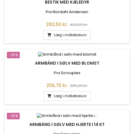
BESTIK MED KÆLEDYR
Fra Nordahl Andersen
Pris
Normalpris
292,50 kr.
450,00 kr.
Læg i indkøbskurv

-35%
ARMBÅND I SØLV MED BLOMST
Fra Scrouples
Pris
Normalpris
256,75 kr.
395,00 kr.
Læg i indkøbskurv

-35%
ARMBÅND I SØLV MED HJERTE I 14 KT