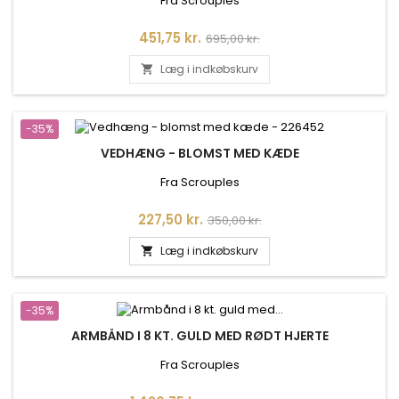
Fra Scrouples
Pris
Normalpris
451,75 kr.
695,00 kr.
Læg i indkøbskurv

-35%
VEDHÆNG - BLOMST MED KÆDE
Fra Scrouples
Pris
Normalpris
227,50 kr.
350,00 kr.
Læg i indkøbskurv

-35%
ARMBÅND I 8 KT. GULD MED RØDT HJERTE
Fra Scrouples