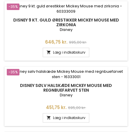
-35%
DISNEY 9 KT. GULD ØRESTIKKER MICKEY MOUSE MED
ZIRKONIA
Disney
Pris
Normalpris
646,75 kr.
995,00 kr.
Læg i indkøbskurv

-35%
DISNEY SØLV HALSKÆDE MICKEY MOUSE MED
REGNBUEFARVET STEN
Disney
Pris
Normalpris
451,75 kr.
695,00 kr.
Læg i indkøbskurv
