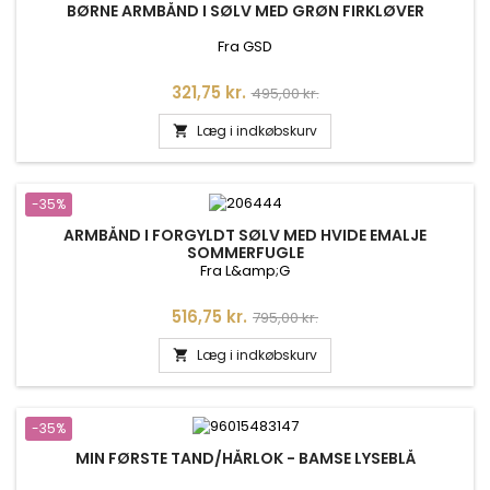
BØRNE ARMBÅND I SØLV MED GRØN FIRKLØVER
Fra GSD
Pris
Normalpris
321,75 kr.
495,00 kr.
Læg i indkøbskurv

-35%
ARMBÅND I FORGYLDT SØLV MED HVIDE EMALJE
SOMMERFUGLE
Fra L&amp;G
Pris
Normalpris
516,75 kr.
795,00 kr.
Læg i indkøbskurv

-35%
MIN FØRSTE TAND/HÅRLOK - BAMSE LYSEBLÅ