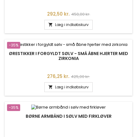
Pris
Normalpris
292,50 kr.
450,00 kr.
Læg i indkøbskurv

-35%
ØRESTIKKER I FORGYLDT SØLV - SMÅ ÅBNE HJERTER MED
ZIRKONIA
Pris
Normalpris
276,25 kr.
425,00 kr.
Læg i indkøbskurv

-35%
BØRNE ARMBÅND I SØLV MED FIRKLØVER