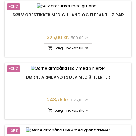
-35%
SØLV ØRESTIKKER MED GUL AND OG ELEFANT - 2 PAR
Pris
Normalpris
325,00 kr.
500,00 kr.
Læg i indkøbskurv

-35%
BØRNE ARMBÅND I SØLV MED 3 HJERTER
Pris
Normalpris
243,75 kr.
375,00 kr.
Læg i indkøbskurv

-35%