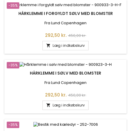
-35%
HÅRKLEMME I FORGYLDT SØLV MED BLOMSTER
Fra Lund Copenhagen
Pris
Normalpris
292,50 kr.
450,00 kr.
Læg i indkøbskurv

-35%
HÅRKLEMME I SØLV MED BLOMSTER
Fra Lund Copenhagen
Pris
Normalpris
292,50 kr.
450,00 kr.
Læg i indkøbskurv

-35%