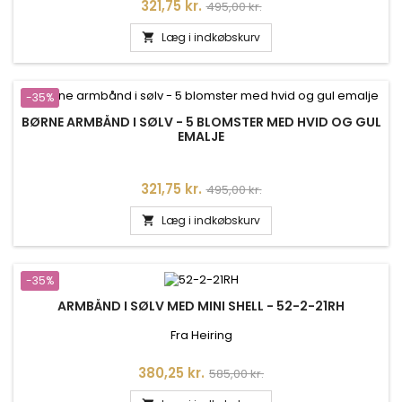
Pris
Normalpris
321,75 kr.
495,00 kr.
Læg i indkøbskurv

-35%
BØRNE ARMBÅND I SØLV - 5 BLOMSTER MED HVID OG GUL
EMALJE
Pris
Normalpris
321,75 kr.
495,00 kr.
Læg i indkøbskurv

-35%
ARMBÅND I SØLV MED MINI SHELL - 52-2-21RH
Fra Heiring
Pris
Normalpris
380,25 kr.
585,00 kr.