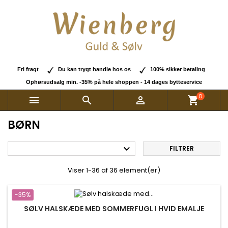
Fri fragt
Du kan trygt handle hos os
100% sikker betaling
Ophørsudsalg min. -35% på hele shoppen - 14 dages bytteservice
0



shopping_cart
BØRN

FILTRER
Viser 1-36 af 36 element(er)
-35%
SØLV HALSKÆDE MED SOMMERFUGL I HVID EMALJE