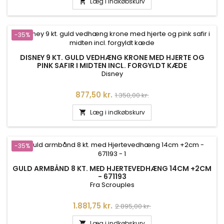
Læg i indkøbskurv

-35%
DISNEY 9 KT. GULD VEDHÆNG KRONE MED HJERTE OG
PINK SAFIR I MIDTEN INCL. FORGYLDT KÆDE
Disney
Pris
Normalpris
877,50 kr.
1.350,00 kr.
Læg i indkøbskurv

-35%
GULD ARMBÅND 8 KT. MED HJERTEVEDHÆNG 14CM +2CM
- 671193
Fra Scrouples
Pris
Normalpris
1.881,75 kr.
2.895,00 kr.
Læg i indkøbskurv
