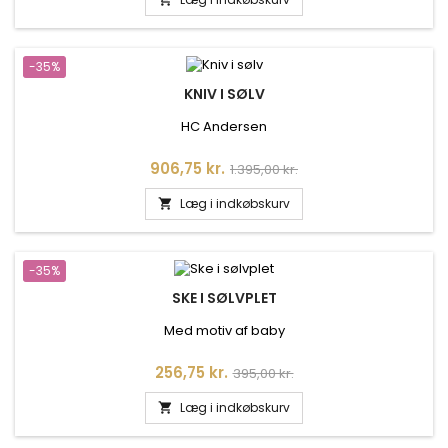
-35%
KNIV I SØLV
HC Andersen
Pris
Normalpris
906,75 kr.
1.395,00 kr.
Læg i indkøbskurv

-35%
SKE I SØLVPLET
Med motiv af baby
Pris
Normalpris
256,75 kr.
395,00 kr.
Læg i indkøbskurv
