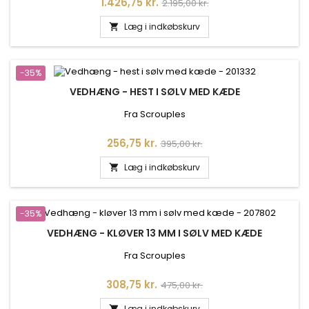
Pris
Normalpris
1.426,75 kr.
2.195,00 kr.
Læg i indkøbskurv

-35%
VEDHÆNG - HEST I SØLV MED KÆDE
Fra Scrouples
Pris
Normalpris
256,75 kr.
395,00 kr.
Læg i indkøbskurv

-35%
VEDHÆNG - KLØVER 13 MM I SØLV MED KÆDE
Fra Scrouples
Pris
Normalpris
308,75 kr.
475,00 kr.
Læg i indkøbskurv
