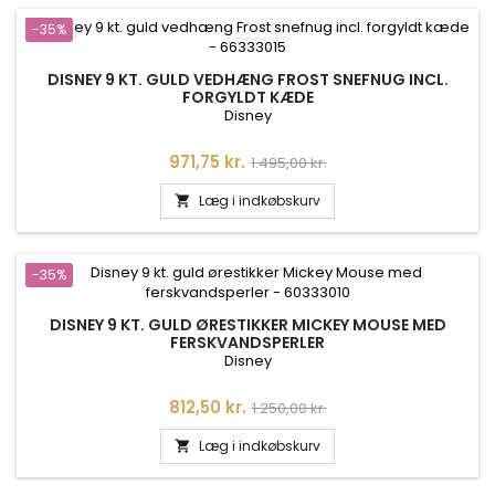
-35%
DISNEY 9 KT. GULD VEDHÆNG FROST SNEFNUG INCL.
FORGYLDT KÆDE
Disney
Pris
Normalpris
971,75 kr.
1.495,00 kr.
Læg i indkøbskurv

-35%
DISNEY 9 KT. GULD ØRESTIKKER MICKEY MOUSE MED
FERSKVANDSPERLER
Disney
Pris
Normalpris
812,50 kr.
1.250,00 kr.
Læg i indkøbskurv
