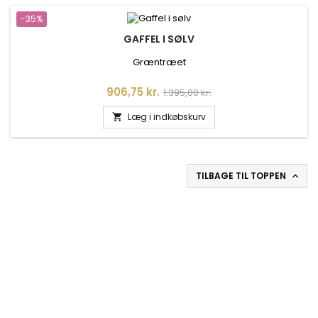
-35%
GAFFEL I SØLV
Græntræet
Pris
Normalpris
906,75 kr.
1.395,00 kr.
Læg i indkøbskurv

TILBAGE TIL TOPPEN
