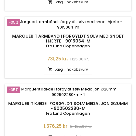
Læg i indkøbskurv

-35%
MARGUERIT ARMBÅND I FORGYLDT SØLV MED SNOET
HJERTE - 9015064-M
Fra Lund Copenhagen
Pris
Normalpris
731,25 kr.
1.125,00 kr.
Læg i indkøbskurv

-35%
MARGUERIT KÆDE I FORGYLDT SØLV MEDALJON Ø20MM
- 902502280-M
Fra Lund Copenhagen
Pris
Normalpris
1.576,25 kr.
2.425,00 kr.