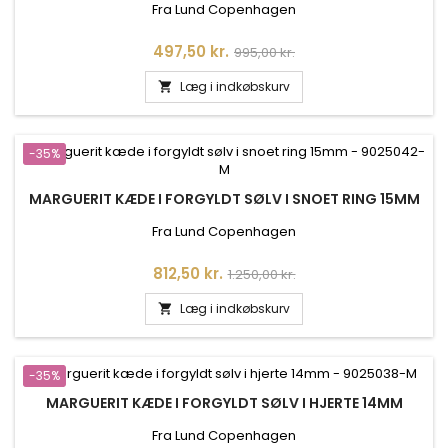
Fra Lund Copenhagen
Pris
Normalpris
497,50 kr.
995,00 kr.
Læg i indkøbskurv

-35%
MARGUERIT KÆDE I FORGYLDT SØLV I SNOET RING 15MM
Fra Lund Copenhagen
Pris
Normalpris
812,50 kr.
1.250,00 kr.
Læg i indkøbskurv

-35%
MARGUERIT KÆDE I FORGYLDT SØLV I HJERTE 14MM
Fra Lund Copenhagen