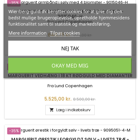
-35%
Wienberg-guld.dk benytter cookies for at give dig den
MARGUERIT ARMBÅND I SØLV MED 4 BLOMSTER -
9015046-H
bedst mulige brugeroplevelse, opretholde hjemmesidens
Fra Lund Copenhagen
funktionalitet samt til statistik og markedsføring.
Mere information
Tilpas cookies
Pris
Normalpris
646,75 kr.
995,00 kr.
Læg i indkøbskurv

NEJ TAK
OKAY MED MIG
-35%
MARGUERIT VEDHÆNG I 18 KT RØDGULD MED DIAMANTER
Fra Lund Copenhagen
Pris
Normalpris
5.525,00 kr.
8.500,00 kr.
Læg i indkøbskurv

-35%
MARGUERIT ØRESTIK I FORGYLDT SØLV - LIVETS TRÆ -