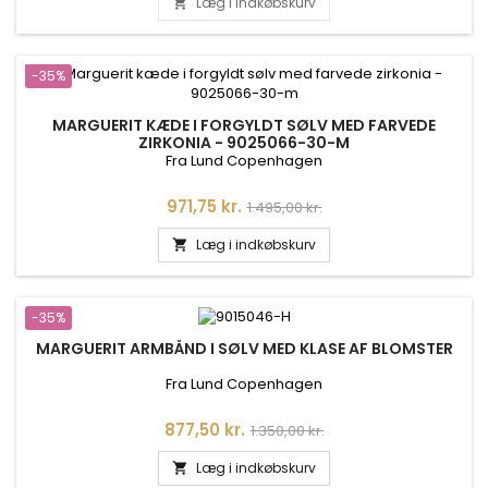
Læg i indkøbskurv

-35%
MARGUERIT KÆDE I FORGYLDT SØLV MED FARVEDE
ZIRKONIA - 9025066-30-M
Fra Lund Copenhagen
Pris
Normalpris
971,75 kr.
1.495,00 kr.
Læg i indkøbskurv

-35%
MARGUERIT ARMBÅND I SØLV MED KLASE AF BLOMSTER
Fra Lund Copenhagen
Pris
Normalpris
877,50 kr.
1.350,00 kr.
Læg i indkøbskurv
