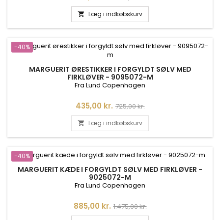
Læg i indkøbskurv

-40%
MARGUERIT ØRESTIKKER I FORGYLDT SØLV MED
FIRKLØVER - 9095072-M
Fra Lund Copenhagen
Pris
Normalpris
435,00 kr.
725,00 kr.
Læg i indkøbskurv

-40%
MARGUERIT KÆDE I FORGYLDT SØLV MED FIRKLØVER -
9025072-M
Fra Lund Copenhagen
Pris
Normalpris
885,00 kr.
1.475,00 kr.