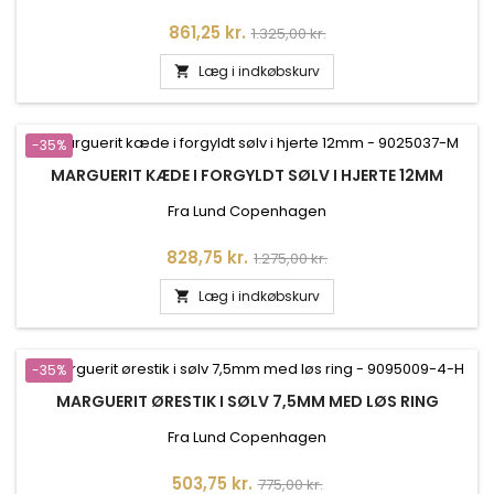
Pris
Normalpris
861,25 kr.
1.325,00 kr.
Læg i indkøbskurv

-35%
MARGUERIT KÆDE I FORGYLDT SØLV I HJERTE 12MM
Fra Lund Copenhagen
Pris
Normalpris
828,75 kr.
1.275,00 kr.
Læg i indkøbskurv

-35%
MARGUERIT ØRESTIK I SØLV 7,5MM MED LØS RING
Fra Lund Copenhagen
Pris
Normalpris
503,75 kr.
775,00 kr.