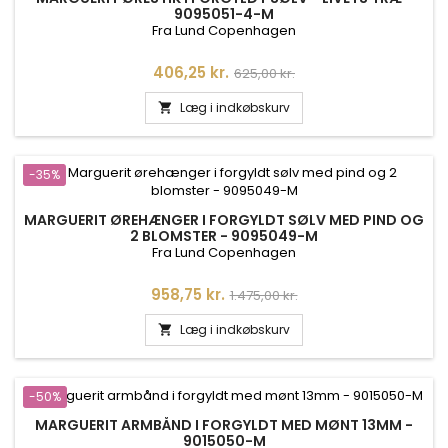
9095051-4-M
Fra Lund Copenhagen
Pris
Normalpris
406,25 kr.
625,00 kr.
Læg i indkøbskurv

-35%
MARGUERIT ØREHÆNGER I FORGYLDT SØLV MED PIND OG
2 BLOMSTER - 9095049-M
Fra Lund Copenhagen
Pris
Normalpris
958,75 kr.
1.475,00 kr.
Læg i indkøbskurv

-50%
MARGUERIT ARMBÅND I FORGYLDT MED MØNT 13MM -
9015050-M