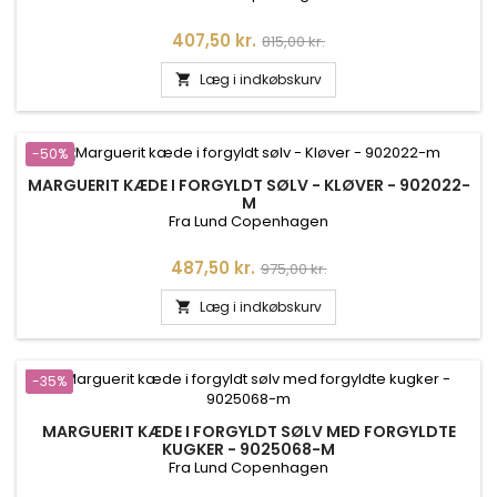
Pris
Normalpris
407,50 kr.
815,00 kr.
Læg i indkøbskurv

-50%
MARGUERIT KÆDE I FORGYLDT SØLV - KLØVER - 902022-
M
Fra Lund Copenhagen
Pris
Normalpris
487,50 kr.
975,00 kr.
Læg i indkøbskurv

-35%
MARGUERIT KÆDE I FORGYLDT SØLV MED FORGYLDTE
KUGKER - 9025068-M
Fra Lund Copenhagen