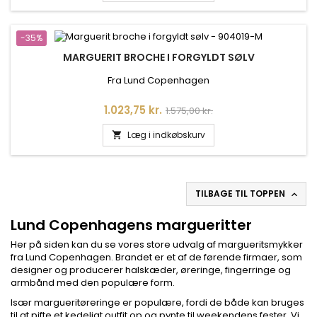
-35%
MARGUERIT BROCHE I FORGYLDT SØLV
Fra Lund Copenhagen
Pris
Normalpris
1.023,75 kr.
1.575,00 kr.
Læg i indkøbskurv

TILBAGE TIL TOPPEN

Lund Copenhagens margueritter
Her på siden kan du se vores store udvalg af margueritsmykker
fra Lund Copenhagen. Brandet er et af de førende firmaer, som
designer og producerer halskæder, øreringe, fingerringe og
armbånd med den populære form.
Især margueritøreringe er populære, fordi de både kan bruges
til at pifte et kedeligt outfit op og pynte til weekendens fester. Vi