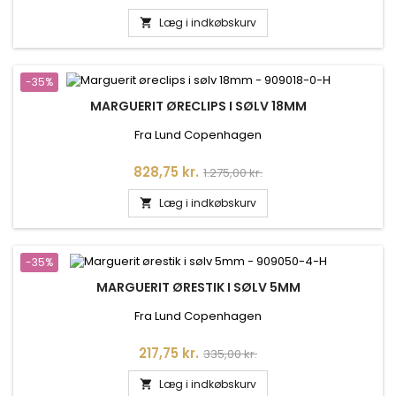
Læg i indkøbskurv

-35%
MARGUERIT ØRECLIPS I SØLV 18MM
Fra Lund Copenhagen
Pris
Normalpris
828,75 kr.
1.275,00 kr.
Læg i indkøbskurv

-35%
MARGUERIT ØRESTIK I SØLV 5MM
Fra Lund Copenhagen
Pris
Normalpris
217,75 kr.
335,00 kr.
Læg i indkøbskurv
