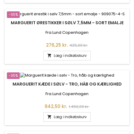
-35%
MARGUERIT ØRESTIKKER I SØLV 7,5MM - SORT EMALJE
Fra Lund Copenhagen
Pris
Normalpris
276,25 kr.
425,00 kr.
Læg i indkøbskurv

-35%
MARGUERIT KÆDE I SØLV - TRO, HÅB OG KÆRLIGHED
Fra Lund Copenhagen
Pris
Normalpris
942,50 kr.
1.450,00 kr.
Læg i indkøbskurv
