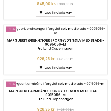
Pris
Normalpris
845,00 kr.
1.300,00 kr.
Læg i indkøbskurv

-35%
MARGUERIT ØREHÆNGER I FORGYLDT SØLV MED BLADE -
9095056-M
Fra Lund Copenhagen
Pris
Normalpris
926,25 kr.
1.425,00 kr.
Læg i indkøbskurv

-35%
MARGUERIT ARMBÅND I FORGYLDT SØLV MED BLADE -
9015056-M
Fra Lund Copenhagen
Pris
Normalpris
926,25 kr.
1.425,00 kr.