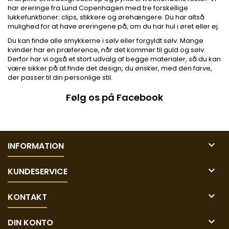
har øreringe fra Lund Copenhagen med tre forskellige
lukkefunktioner: clips, stikkere og ørehængere. Du har altså
mulighed for at have øreringene på, om du har hul i øret eller ej.
Du kan finde alle smykkerne i sølv eller forgyldt sølv. Mange
kvinder har en præference, når det kommer til guld og sølv.
Derfor har vi også et stort udvalg af begge materialer, så du kan
være sikker på at finde det design, du ønsker, med den farve,
der passer til din personlige stil.
Følg os på Facebook

INFORMATION

KUNDESERVICE

KONTAKT

DIN KONTO