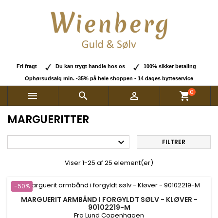
Fri fragt
Du kan trygt handle hos os
100% sikker betaling
Ophørsudsalg min. -35% på hele shoppen - 14 dages bytteservice
0



shopping_cart
MARGUERITTER

FILTRER
Viser 1-25 af 25 element(er)
-50%
MARGUERIT ARMBÅND I FORGYLDT SØLV - KLØVER -
90102219-M
Fra Lund Copenhagen