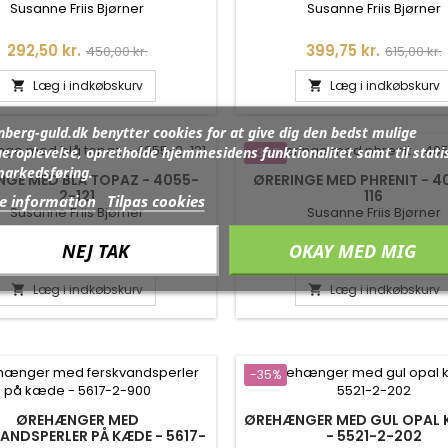
Susanne Friis Bjørner
Susanne Friis Bjørner
Pris
Normalpris
Pris
Normalpr
292,50 kr.
399,75 kr.
450,00 kr.
615,00 kr.
Læg i indkøbskurv
Læg i indkøbskurv


berg-guld.dk benytter cookies for at give dig den bedst mulige
eroplevelse, opretholde hjemmesidens funktionalitet samt til stati
-35%
markedsføring.
NGE MED BLÅ TOPAZ - 4055-
ØRERINGE MED PHRENIT - 4
2-121
116
e information
Tilpas cookies
Susanne Friis Bjørner
Susanne Friis Bjørner
NEJ TAK
OKAY MED MIG
Pris
Normalpris
Pris
Normalpr
975,00 kr.
399,75 kr.
1.500,00 kr.
615,00 kr.
Læg i indkøbskurv
Læg i indkøbskurv


-35%
ØREHÆNGER MED
ØREHÆNGER MED GUL OPAL 
ANDSPERLER PÅ KÆDE - 5617-
- 5521-2-202