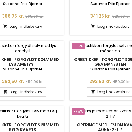
557
Susanne Friis Bjørner
Susanne Friis Bjørner
Pris
Normalpris
Pris
Normalpr
386,75 kr.
341,25 kr.
595,00 kr.
525,00 kr.
Læg i indkøbskurv
Læg i indkøbskurv


-35%
IKKER I FORGYLDT SØLV MED
ØRESTIKKER I FORGYLDT SØ
LYS AMETYST
GRÅ MÅNESTEN
Susanne Friis Bjørner
Susanne Friis Bjørner
Pris
Normalpris
Pris
Normalpr
292,50 kr.
292,50 kr.
450,00 kr.
450,00 kr.
Læg i indkøbskurv
Læg i indkøbskurv


-35%
IKKER I FORGYLDT SØLV MED
ØRERINGE MED LEMON KVA
RØG KVARTS
4055-2-117