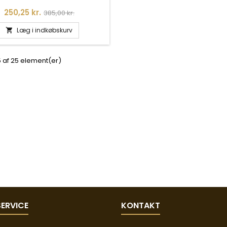
Pris
Normalpris
250,25 kr.
385,00 kr.
Læg i indkøbskurv

5 af 25 element(er)
ERVICE
KONTAKT