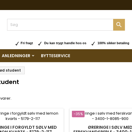

Fri fragt
Du kan trygt handle hos os
100% sikker betaling
ANLEDNINGER
BYTTESERVICE
ød student
tudent
 varer.
-35%
INGE I FORGYLDT SØLV MED
ØRERINGE I SØLV ME
MON KVARTS - 5179-2-117
FERSKVANDSPERLE - 3400-