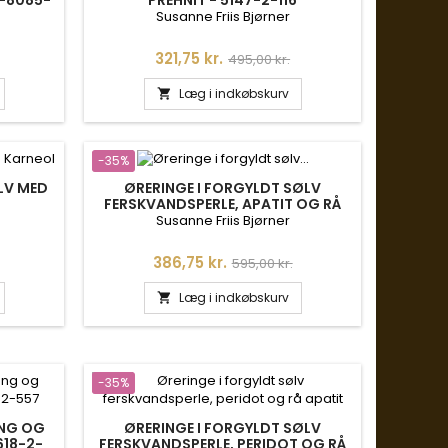
Susanne Friis Bjørner
is
Pris
Normalpris
321,75 kr.
495,00 kr.
Læg i indkøbskurv

-35%
LV MED
ØRERINGE I FORGYLDT SØLV
FERSKVANDSPERLE, APATIT OG RÅ
PERIDOT
Susanne Friis Bjørner
is
Pris
Normalpris
386,75 kr.
595,00 kr.
Læg i indkøbskurv

-35%
ÆNG OG
ØRERINGE I FORGYLDT SØLV
618-2-
FERSKVANDSPERLE, PERIDOT OG RÅ