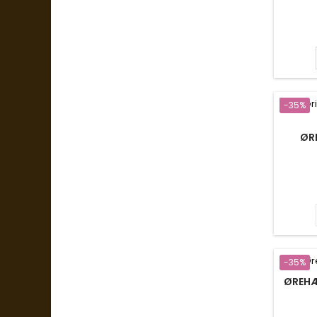
-35%
ØR
-35%
ØREHÆ