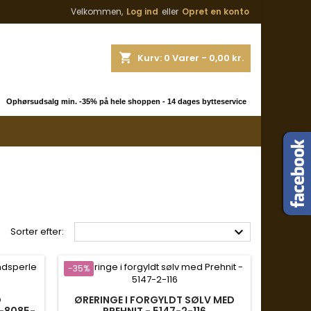
Velkommen,
Log ind
eller
Opret en konto
shopping_cart
Kurv:
0
Varer - 0,00 kr.
 Ophørsudsalg min. -35% på hele shoppen - 14 dages bytteservice

Sorter efter:
-35%
D
ØRERINGE I FORGYLDT SØLV MED
1-8085-
PREHNIT - 5147-2-116