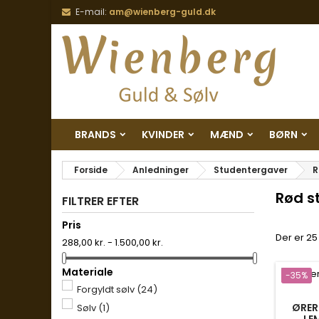
E-mail:
am@wienberg-guld.dk
BRANDS
KVINDER
MÆND
BØRN
Forside
Anledninger
Studentergaver
R
Rød s
FILTRER EFTER
Pris
Der er 25
288,00 kr. - 1.500,00 kr.
Materiale
-35%
Forgyldt sølv
(24)
ØRER
Sølv
(1)
LE