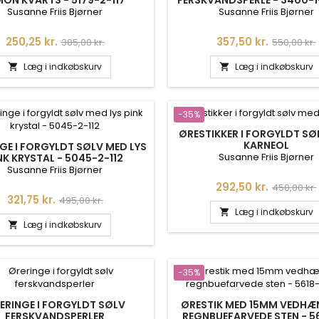
900
Susanne Friis Bjørner
Susanne Friis Bjørner
Pris
Normalpris
Pris
Normalpr
250,25 kr.
357,50 kr.
385,00 kr.
550,00 kr.
Læg i indkøbskurv
Læg i indkøbskurv


-35%
ØRESTIKKER I FORGYLDT SØ
KARNEOL
GE I FORGYLDT SØLV MED LYS
Susanne Friis Bjørner
NK KRYSTAL - 5045-2-112
Susanne Friis Bjørner
Pris
Normalpr
292,50 kr.
450,00 kr.
Pris
Normalpris
321,75 kr.
495,00 kr.
Læg i indkøbskurv

Læg i indkøbskurv

-35%
ERINGE I FORGYLDT SØLV
ØRESTIK MED 15MM VEDH
FERSKVANDSPERLER
REGNBUEFARVEDE STEN - 5