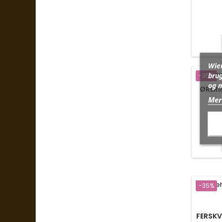
Wien
brug
-35%
og 
ØRERI
Mer
-35%
FERSKV