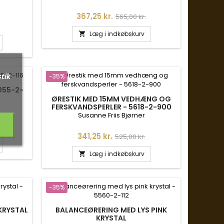
Pris
Normalpris
367,25 kr.
565,00 kr.
is
Læg i indkøbskurv

stik
-35%
055-2-
ØRESTIK MED 15MM VEDHÆNG OG
FERSKVANDSPERLER - 5618-2-900
Susanne Friis Bjørner
is
Pris
Normalpris
341,25 kr.
525,00 kr.
Læg i indkøbskurv

-35%
KRYSTAL
BALANCEØRERING MED LYS PINK
KRYSTAL