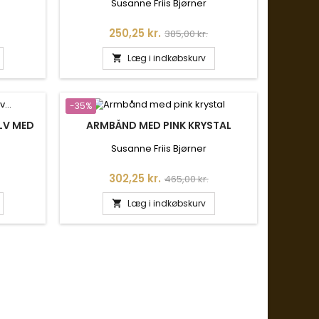
Susanne Friis Bjørner
is
Pris
Normalpris
250,25 kr.
385,00 kr.
Læg i indkøbskurv

-35%
LV MED
ARMBÅND MED PINK KRYSTAL
Susanne Friis Bjørner
is
Pris
Normalpris
302,25 kr.
465,00 kr.
Læg i indkøbskurv
