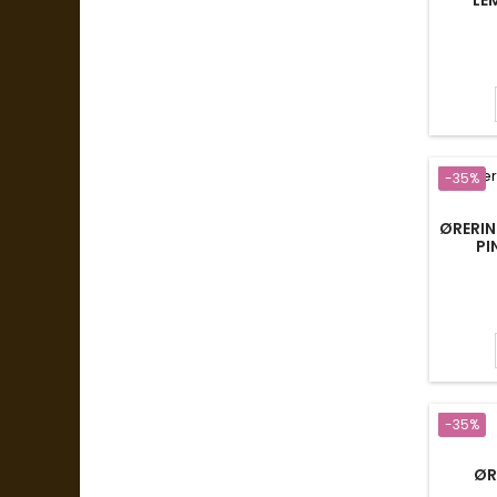
-35%
ØRERIN
PI
-35%
ØR