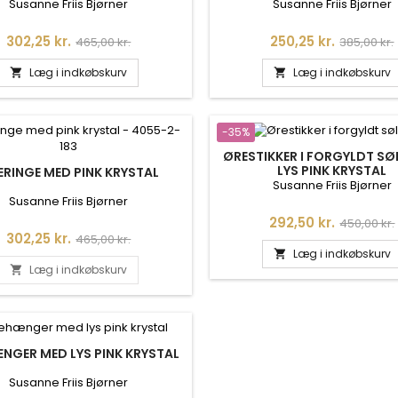
2-900
Susanne Friis Bjørner
Susanne Friis Bjørner
Pris
Normalpris
Pris
Normalpr
302,25 kr.
250,25 kr.
465,00 kr.
385,00 kr.
Læg i indkøbskurv
Læg i indkøbskurv


-35%
ØRESTIKKER I FORGYLDT SØ
LYS PINK KRYSTAL
ERINGE MED PINK KRYSTAL
Susanne Friis Bjørner
Susanne Friis Bjørner
Pris
Normalpr
292,50 kr.
450,00 kr.
Pris
Normalpris
302,25 kr.
465,00 kr.
Læg i indkøbskurv

Læg i indkøbskurv

NGER MED LYS PINK KRYSTAL
Susanne Friis Bjørner