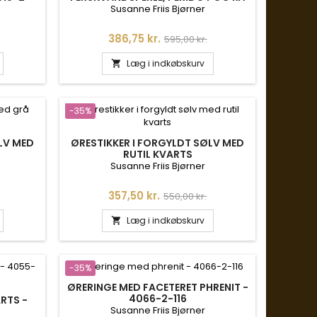
APATIT
Susanne Friis Bjørner
is
Pris
Normalpris
386,75 kr.
595,00 kr.
Læg i indkøbskurv

-35%
LV MED
ØRESTIKKER I FORGYLDT SØLV MED
RUTIL KVARTS
Susanne Friis Bjørner
is
Pris
Normalpris
357,50 kr.
550,00 kr.
Læg i indkøbskurv

-35%
ØRERINGE MED FACETERET PHRENIT -
4066-2-116
RTS -
Susanne Friis Bjørner