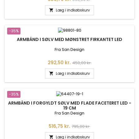
Læg i indkøbskurv

-35%
ARMBÅND I SØLV MED MØNSTRET FIRKANTET LED
Fra San Design
Pris
Normalpris
292,50 kr.
450,00 kr.
Læg i indkøbskurv

-35%
ARMBÅND I FORGYLDT SØLV MED FLADE FACETERET LED -
19 CM
Fra San Design
Pris
Normalpris
516,75 kr.
795,00 kr.
Læg i indkøbskurv
