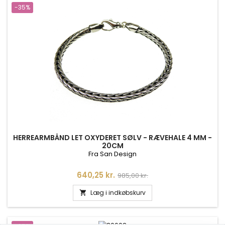
-35%
HERREARMBÅND LET OXYDERET SØLV - RÆVEHALE 4 MM -
20CM
Fra San Design
Pris
Normalpris
640,25 kr.
985,00 kr.
Læg i indkøbskurv
