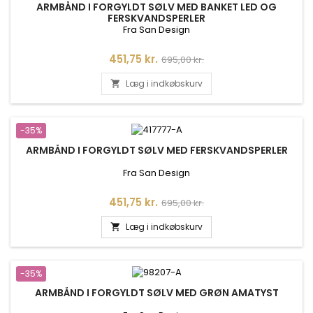
ARMBÅND I FORGYLDT SØLV MED BANKET LED OG
FERSKVANDSPERLER
Fra San Design
Pris
Normalpris
451,75 kr.
695,00 kr.
Læg i indkøbskurv

-35%
ARMBÅND I FORGYLDT SØLV MED FERSKVANDSPERLER
Fra San Design
Pris
Normalpris
451,75 kr.
695,00 kr.
Læg i indkøbskurv

-35%
ARMBÅND I FORGYLDT SØLV MED GRØN AMATYST