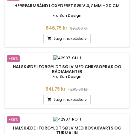
HERREARMBÅND I OXYDERET SØLV 4,7 MM - 20 CM
Fra San Design
Pris
Normalpris
646,75 kr.
995,00 kr.
Læg i indkøbskurv

-35%
HALSKÆDE I FORGYLDT SØLV MED CHRYSOPRAS OG
RÅDIAMANTER
Fra San Design
Pris
Normalpris
841,75 kr.
1.295,00 kr.
Læg i indkøbskurv

-35%
HALSKÆDE I FORGYLDT SØLV MED ROSAKVARTS OG
TURMALIN