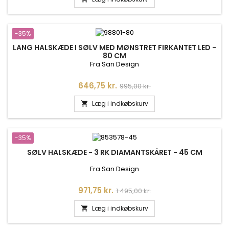
-35%
LANG HALSKÆDE I SØLV MED MØNSTRET FIRKANTET LED -
80 CM
Fra San Design
Pris
Normalpris
646,75 kr.
995,00 kr.
Læg i indkøbskurv

-35%
SØLV HALSKÆDE - 3 RK DIAMANTSKÅRET - 45 CM
Fra San Design
Pris
Normalpris
971,75 kr.
1.495,00 kr.
Læg i indkøbskurv
