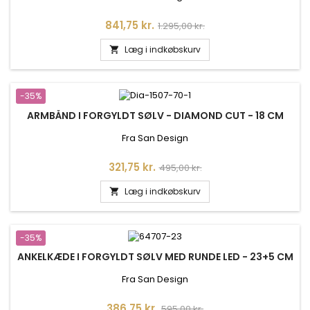
Pris
Normalpris
841,75 kr.
1.295,00 kr.
Læg i indkøbskurv

-35%
ARMBÅND I FORGYLDT SØLV - DIAMOND CUT - 18 CM
Fra San Design
Pris
Normalpris
321,75 kr.
495,00 kr.
Læg i indkøbskurv

-35%
ANKELKÆDE I FORGYLDT SØLV MED RUNDE LED - 23+5 CM
Fra San Design
Pris
Normalpris
386,75 kr.
595,00 kr.