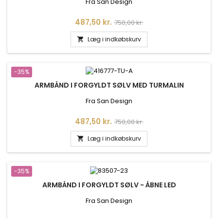
Fra San Design
Pris
Normalpris
487,50 kr.
750,00 kr.
Læg i indkøbskurv

-35%
ARMBÅND I FORGYLDT SØLV MED TURMALIN
Fra San Design
Pris
Normalpris
487,50 kr.
750,00 kr.
Læg i indkøbskurv

-35%
ARMBÅND I FORGYLDT SØLV - ÅBNE LED
Fra San Design