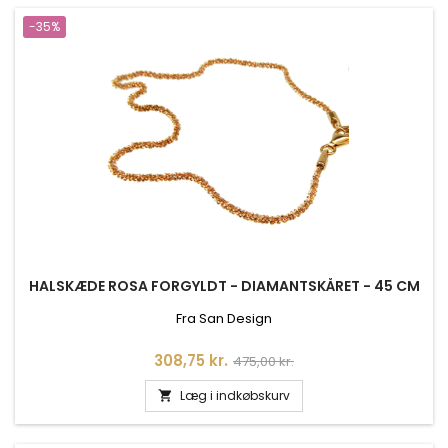
-35%
HALSKÆDE ROSA FORGYLDT - DIAMANTSKÅRET - 45 CM
Fra San Design
Pris
Normalpris
308,75 kr.
475,00 kr.
Læg i indkøbskurv
