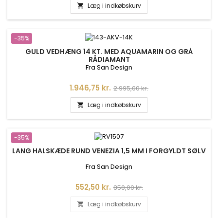
Læg i indkøbskurv

-35%
GULD VEDHÆNG 14 KT. MED AQUAMARIN OG GRÅ
RÅDIAMANT
Fra San Design
Pris
Normalpris
1.946,75 kr.
2.995,00 kr.
Læg i indkøbskurv

-35%
LANG HALSKÆDE RUND VENEZIA 1,5 MM I FORGYLDT SØLV
Fra San Design
Pris
Normalpris
552,50 kr.
850,00 kr.
Læg i indkøbskurv
