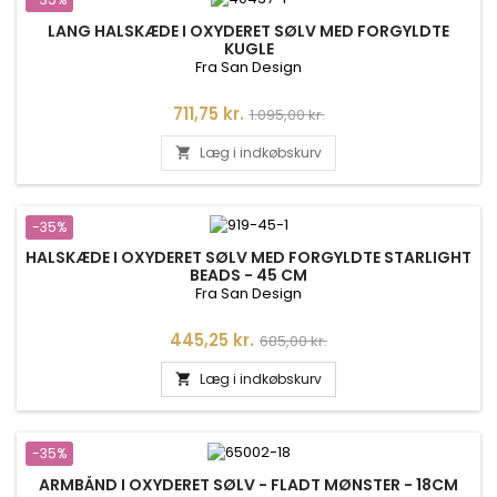
LANG HALSKÆDE I OXYDERET SØLV MED FORGYLDTE
KUGLE
Fra San Design
Pris
Normalpris
711,75 kr.
1.095,00 kr.
Læg i indkøbskurv

-35%
HALSKÆDE I OXYDERET SØLV MED FORGYLDTE STARLIGHT
BEADS - 45 CM
Fra San Design
Pris
Normalpris
445,25 kr.
685,00 kr.
Læg i indkøbskurv

-35%
ARMBÅND I OXYDERET SØLV - FLADT MØNSTER - 18CM