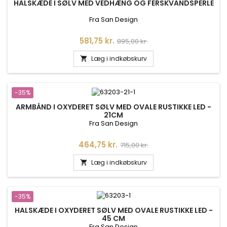
HALSKÆDE I SØLV MED VEDHÆNG OG FERSKVANDSPERLE
Fra San Design
Pris
Normalpris
581,75 kr.
895,00 kr.
Læg i indkøbskurv

-35%
ARMBÅND I OXYDERET SØLV MED OVALE RUSTIKKE LED -
21CM
Fra San Design
Pris
Normalpris
464,75 kr.
715,00 kr.
Læg i indkøbskurv

-35%
HALSKÆDE I OXYDERET SØLV MED OVALE RUSTIKKE LED -
45 CM
Fra San Design