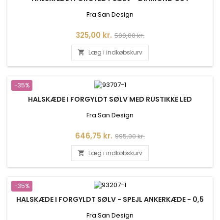
Fra San Design
Pris
Normalpris
325,00 kr.
500,00 kr.
Læg i indkøbskurv

-35%
HALSKÆDE I FORGYLDT SØLV MED RUSTIKKE LED
Fra San Design
Pris
Normalpris
646,75 kr.
995,00 kr.
Læg i indkøbskurv

-35%
HALSKÆDE I FORGYLDT SØLV - SPEJL ANKERKÆDE - 0,5
Fra San Design