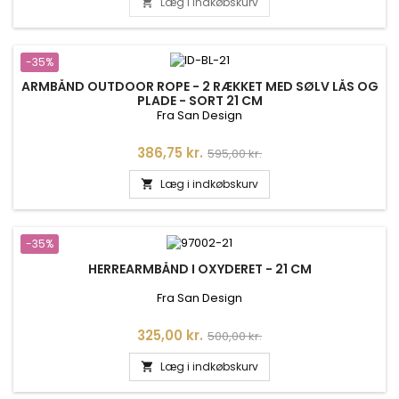
Læg i indkøbskurv

-35%
ARMBÅND OUTDOOR ROPE - 2 RÆKKET MED SØLV LÅS OG
PLADE - SORT 21 CM
Fra San Design
Pris
Normalpris
386,75 kr.
595,00 kr.
Læg i indkøbskurv

-35%
HERREARMBÅND I OXYDERET - 21 CM
Fra San Design
Pris
Normalpris
325,00 kr.
500,00 kr.
Læg i indkøbskurv
