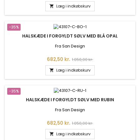
Læg i indkøbskurv

-35%
HALSKÆDE I FORGYLDT SØLV MED BLÅ OPAL
Fra San Design
Pris
Normalpris
682,50 kr.
1.050,00 kr.
Læg i indkøbskurv

-35%
HALSKÆDE I FORGYLDT SØLV MED RUBIN
Fra San Design
Pris
Normalpris
682,50 kr.
1.050,00 kr.
Læg i indkøbskurv
