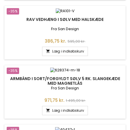
-35%
RAV VEDHÆNG I SØLV MED HALSKÆDE
Fra San Design
Pris
Normalpris
386,75 kr.
595,00 kr.
Læg i indkøbskurv

-35%
ARMBÅND I SORT/FORGYLDT SØLV 5 RK. SLANGEKÆDE
MED MAGNETLÅS
Fra San Design
Pris
Normalpris
971,75 kr.
1.495,00 kr.
Læg i indkøbskurv

-35%