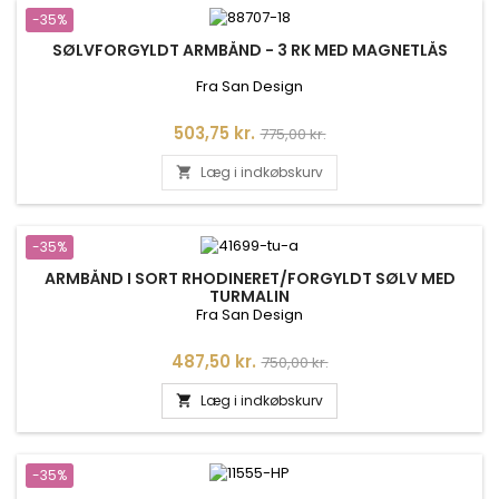
-35%
SØLVFORGYLDT ARMBÅND - 3 RK MED MAGNETLÅS
Fra San Design
Pris
Normalpris
503,75 kr.
775,00 kr.
Læg i indkøbskurv

-35%
ARMBÅND I SORT RHODINERET/FORGYLDT SØLV MED
TURMALIN
Fra San Design
Pris
Normalpris
487,50 kr.
750,00 kr.
Læg i indkøbskurv

-35%