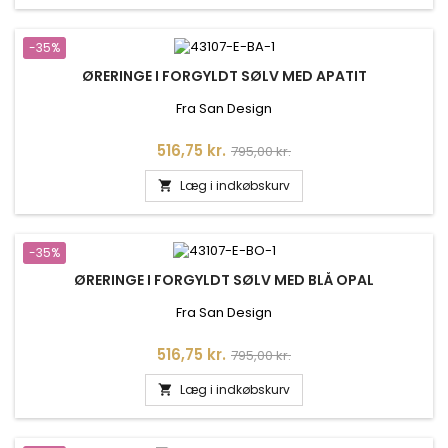
-35%
ØRERINGE I FORGYLDT SØLV MED APATIT
Fra San Design
Pris
Normalpris
516,75 kr.
795,00 kr.
Læg i indkøbskurv

-35%
ØRERINGE I FORGYLDT SØLV MED BLÅ OPAL
Fra San Design
Pris
Normalpris
516,75 kr.
795,00 kr.
Læg i indkøbskurv
