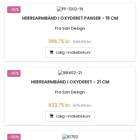
-35%
HERREARMBÅND I OXYDERET PANSER - 19 CM
Fra San Design
Pris
Normalpris
386,75 kr.
595,00 kr.
Læg i indkøbskurv

-35%
HERREARMBÅND I OXYDERET - 21 CM
Fra San Design
Pris
Normalpris
633,75 kr.
975,00 kr.
Læg i indkøbskurv

-35%