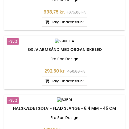
Pris
Normalpris
698,75 kr.
1.075,00 kr.
Læg i indkøbskurv

-35%
SØLV ARMBÅND MED ORGANISKE LED
Fra San Design
Pris
Normalpris
292,50 kr.
450,00 kr.
Læg i indkøbskurv

-35%
HALSKÆDE I SØLV - FLAD SLANGE - 6,4 MM - 45 CM
Fra San Design