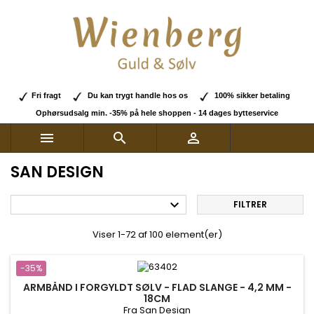
Fri fragt
Du kan trygt handle hos os
100% sikker betaling
Ophørsudsalg min. -35% på hele shoppen - 14 dages bytteservice



SAN DESIGN

FILTRER
Viser 1-72 af 100 element(er)
-35%
ARMBÅND I FORGYLDT SØLV - FLAD SLANGE - 4,2 MM -
18CM
Fra San Design