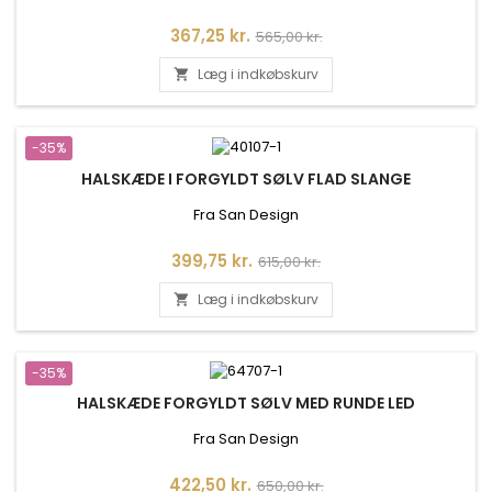
Pris
Normalpris
367,25 kr.
565,00 kr.
Læg i indkøbskurv

-35%
HALSKÆDE I FORGYLDT SØLV FLAD SLANGE
Fra San Design
Pris
Normalpris
399,75 kr.
615,00 kr.
Læg i indkøbskurv

-35%
HALSKÆDE FORGYLDT SØLV MED RUNDE LED
Fra San Design
Pris
Normalpris
422,50 kr.
650,00 kr.