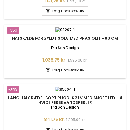
Pris
Normalpris
1.121,25 kr.
1.725,00 kr.
Læg i indkøbskurv

-35%
HALSKÆDE FORGYLDT SØLV MED PRASIOLIT - 80 CM
Fra San Design
Pris
Normalpris
1.036,75 kr.
1.595,00 kr.
Læg i indkøbskurv

-35%
LANG HALSKÆDE I SORT RHOD. SØLV MED SNOET LED - 4
HVIDE FERSKVANDSPERLER
Fra San Design
Pris
Normalpris
841,75 kr.
1.295,00 kr.
Læg i indkøbskurv
