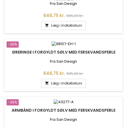
Fra San Design
Pris
Normalpris
646,75 kr.
995,00 kr.
Læg i indkøbskurv

-35%
ØRERINGE I FORGYLDT SØLV MED FERSKVANDSPERLE
Fra San Design
Pris
Normalpris
646,75 kr.
995,00 kr.
Læg i indkøbskurv

-35%
ARMBÅND I FORGYLDT SØLV MED FERSKVANDSPERLE
Fra San Design