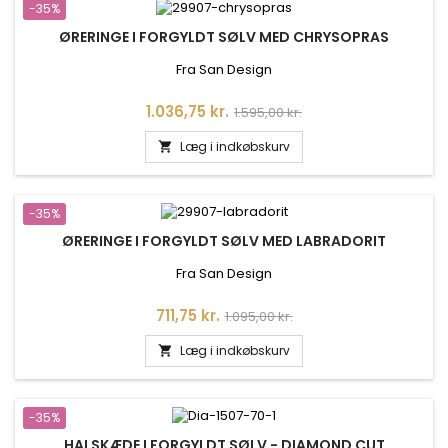
-35%
ØRERINGE I FORGYLDT SØLV MED CHRYSOPRAS
Fra San Design
Pris
Normalpris
1.036,75 kr.
1.595,00 kr.
Læg i indkøbskurv

-35%
ØRERINGE I FORGYLDT SØLV MED LABRADORIT
Fra San Design
Pris
Normalpris
711,75 kr.
1.095,00 kr.
Læg i indkøbskurv

-35%
HALSKÆDE I FORGYLDT SØLV - DIAMOND CUT