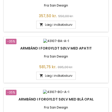
Fra San Design
Pris
Normalpris
357,50 kr.
550,00 kr.
Læg i indkøbskurv

-35%
ARMBÅND I FORGYLDT SØLV MED APATIT
Fra San Design
Pris
Normalpris
581,75 kr.
895,00 kr.
Læg i indkøbskurv

-35%
ARMBÅND I FORGYLDT SØLV MED BLÅ OPAL
Fra San Design