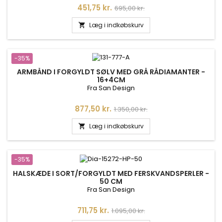
Pris
Normalpris
451,75 kr.
695,00 kr.
Læg i indkøbskurv

-35%
ARMBÅND I FORGYLDT SØLV MED GRÅ RÅDIAMANTER -
16+4CM
Fra San Design
Pris
Normalpris
877,50 kr.
1.350,00 kr.
Læg i indkøbskurv

-35%
HALSKÆDE I SORT/FORGYLDT MED FERSKVANDSPERLER -
50 CM
Fra San Design
Pris
Normalpris
711,75 kr.
1.095,00 kr.