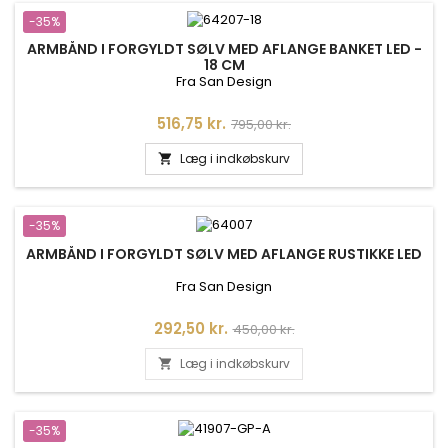
-35%
ARMBÅND I FORGYLDT SØLV MED AFLANGE BANKET LED -
18 CM
Fra San Design
Pris
Normalpris
516,75 kr.
795,00 kr.
Læg i indkøbskurv

-35%
ARMBÅND I FORGYLDT SØLV MED AFLANGE RUSTIKKE LED
Fra San Design
Pris
Normalpris
292,50 kr.
450,00 kr.
Læg i indkøbskurv

-35%