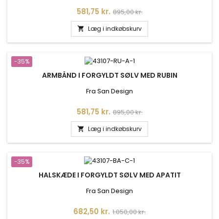
Pris
Normalpris
581,75 kr.
895,00 kr.
Læg i indkøbskurv

-35%
ARMBÅND I FORGYLDT SØLV MED RUBIN
Fra San Design
Pris
Normalpris
581,75 kr.
895,00 kr.
Læg i indkøbskurv

-35%
HALSKÆDE I FORGYLDT SØLV MED APATIT
Fra San Design
Pris
Normalpris
682,50 kr.
1.050,00 kr.