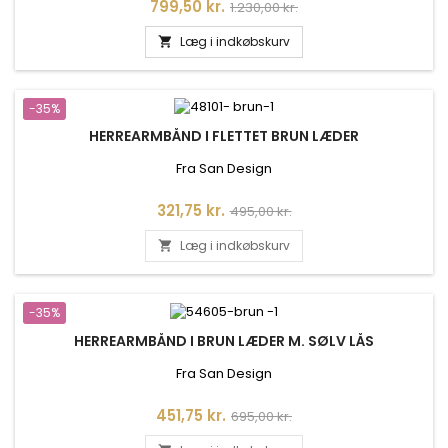
Pris
Normalpris
799,50 kr.
1.230,00 kr.
Læg i indkøbskurv

-35%
HERREARMBÅND I FLETTET BRUN LÆDER
Fra San Design
Pris
Normalpris
321,75 kr.
495,00 kr.
Læg i indkøbskurv

-35%
HERREARMBÅND I BRUN LÆDER M. SØLV LÅS
Fra San Design
Pris
Normalpris
451,75 kr.
695,00 kr.