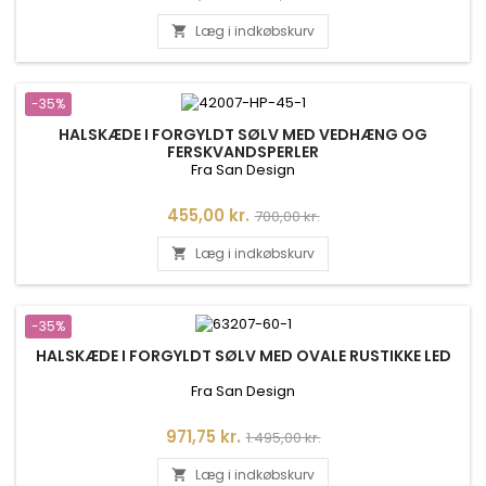
Læg i indkøbskurv

-35%
HALSKÆDE I FORGYLDT SØLV MED VEDHÆNG OG
FERSKVANDSPERLER
Fra San Design
Pris
Normalpris
455,00 kr.
700,00 kr.
Læg i indkøbskurv

-35%
HALSKÆDE I FORGYLDT SØLV MED OVALE RUSTIKKE LED
Fra San Design
Pris
Normalpris
971,75 kr.
1.495,00 kr.
Læg i indkøbskurv
