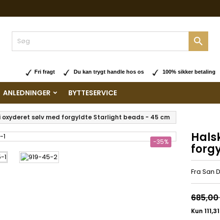

Fri fragt
Du kan trygt handle hos os
100% sikker betaling
ANLEDNINGER
BYTTESERVICE
 oxyderet sølv med forgyldte Starlight beads - 45 cm
Hals
-35%
forgy
Fra San 
685,00 