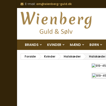
E-mail:
am@wienberg-guld.dk
BRANDS
KVINDER
MÆND
BØRN
Forside
Kvinder
Halskæder
Halskæde i