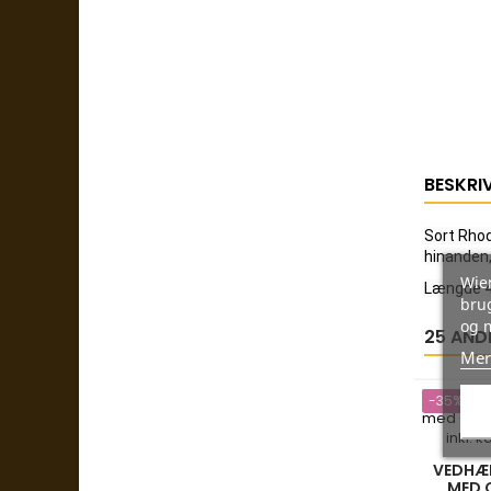
BESKRI
Sort Rhod
hinanden,
Wien
Længde 
brug
og 
25 AND
Mer
-35%
VEDHÆN
MED 