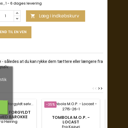
ms
, 1 - 6 dages levering
Læg i indkøbskurv

END TIL EN VEN
 - således at du kan rykke dem tættere eller længere fra
sølv.
stik
<
<
>
>
-35%
-35%
DE I FORGYLDT
MED BAROKKE
TOMBOLA M.O.P. -
SØLV HAL
VANDSPERLER -
ra Heiring
LOCAST
BAROQUE
Fra Kazuri
Fra