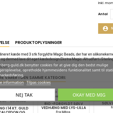
Inkl. mo
Antal
account_circle
S
VELSE
PRODUKTOPLYSNINGER
ineret kæde med 3 stk forgyldte Magic Beads, der har en silikonekerne
 og dermed lave dit eget kædedesign.Ekstra Magic. Alt udført i Sterling
berg-guld.dk benytter cookies for at give dig den bedst mulige
45 cm
eroplevelse, opretholde hjemmesidens funktionalitet samt til stati
markedsføring.
RE VARER I DEN SAMME KATEGORI:
e information
Tilpas cookies
-35%
-35%
NEJ TAK
OKAY MED MIG
HALSKÆ
SØLV 
RIO -FORGYLDT SØLV
FERSK
F
VEDHÆNG MED LYS-LILLA
G I 14 KT. GULD
AMETYST INKL. KÆDE
Fra Mitos
CALCEDON OG