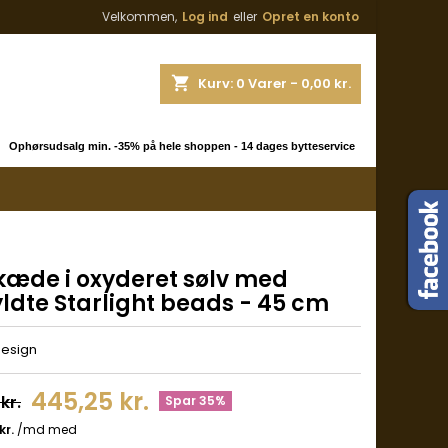
Velkommen,
Log ind
eller
Opret en konto
shopping_cart
Kurv:
0
Varer - 0,00 kr.
 Ophørsudsalg min. -35% på hele shoppen - 14 dages bytteservice
kæde i oxyderet sølv med
ldte Starlight beads - 45 cm
Design
445,25 kr.
kr.
Spar 35%