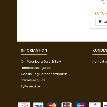
DIAMAN
Fr
FOR
Pris
1.946,7
Læ

INFORMATION
KUNDES
Om Wienberg Guld & Sølv
Kontakt 
Handelsbetingelser
Cookie- og Persondatapolitik
Størrelsesguide
Bytteservice