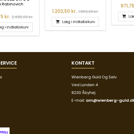
T INKL. KÆDE I
a Rabinovich
Pris
971,75
GYLDT SØLV -
Pris
Normalpris
1.202,50 kr.
1.850,00 kr.
CONTESSA
Normalpris
5 kr.
Læ
2.995,00 kr.

Læg i indkøbskurv

g i indkøbskurv
ERVICE
KONTAKT
os
Wienberg Guld Og Sølv
Ved Lunden 4
8230 Åbyhøj
E-mail:
am@wienberg-guld.d