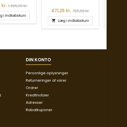
Normalpris
 kr.
1.495,00 kr.
Pris
Normalpris
Pris
471,25 kr.
711,75 
725,00 kr.
g i indkøbskurv
Læg i indkøbskurv
Læg


DIN KONTO
Personlige oplysninger
Returneringer af varer
Ordrer
k
Kreditnotaer
Adresser
Rabatkuponer