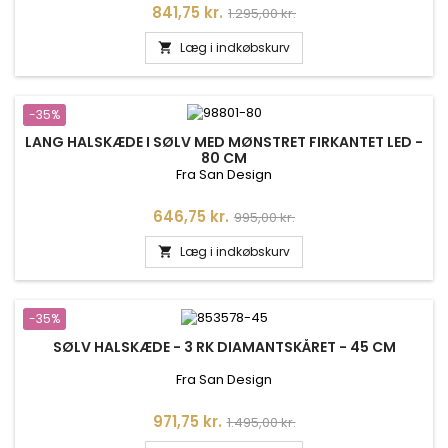
Pris
Normalpris
841,75 kr.
1.295,00 kr.
Læg i indkøbskurv

-35%
LANG HALSKÆDE I SØLV MED MØNSTRET FIRKANTET LED -
80 CM
Fra San Design
Pris
Normalpris
646,75 kr.
995,00 kr.
Læg i indkøbskurv

-35%
SØLV HALSKÆDE - 3 RK DIAMANTSKÅRET - 45 CM
Fra San Design
Pris
Normalpris
971,75 kr.
1.495,00 kr.