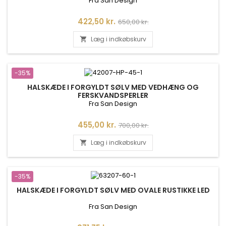
Fra San Design
Pris
Normalpris
422,50 kr.
650,00 kr.
Læg i indkøbskurv

-35%
HALSKÆDE I FORGYLDT SØLV MED VEDHÆNG OG
FERSKVANDSPERLER
Fra San Design
Pris
Normalpris
455,00 kr.
700,00 kr.
Læg i indkøbskurv

-35%
HALSKÆDE I FORGYLDT SØLV MED OVALE RUSTIKKE LED
Fra San Design