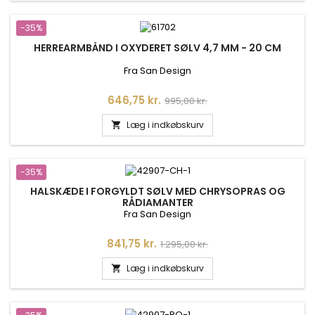
-35%
HERREARMBÅND I OXYDERET SØLV 4,7 MM - 20 CM
Fra San Design
Pris
Normalpris
646,75 kr.
995,00 kr.
Læg i indkøbskurv

-35%
HALSKÆDE I FORGYLDT SØLV MED CHRYSOPRAS OG
RÅDIAMANTER
Fra San Design
Pris
Normalpris
841,75 kr.
1.295,00 kr.
Læg i indkøbskurv
