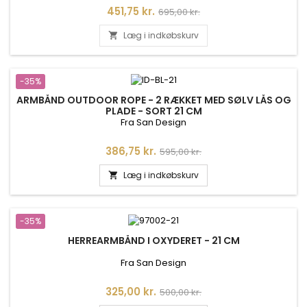
Pris
Normalpris
451,75 kr.
695,00 kr.
Læg i indkøbskurv

-35%
ARMBÅND OUTDOOR ROPE - 2 RÆKKET MED SØLV LÅS OG
PLADE - SORT 21 CM
Fra San Design
Pris
Normalpris
386,75 kr.
595,00 kr.
Læg i indkøbskurv

-35%
HERREARMBÅND I OXYDERET - 21 CM
Fra San Design
Pris
Normalpris
325,00 kr.
500,00 kr.