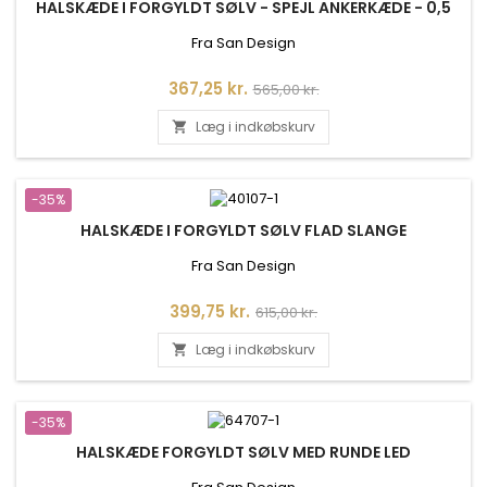
HALSKÆDE I FORGYLDT SØLV - SPEJL ANKERKÆDE - 0,5
Fra San Design
Pris
Normalpris
367,25 kr.
565,00 kr.
Læg i indkøbskurv

-35%
HALSKÆDE I FORGYLDT SØLV FLAD SLANGE
Fra San Design
Pris
Normalpris
399,75 kr.
615,00 kr.
Læg i indkøbskurv

-35%
HALSKÆDE FORGYLDT SØLV MED RUNDE LED