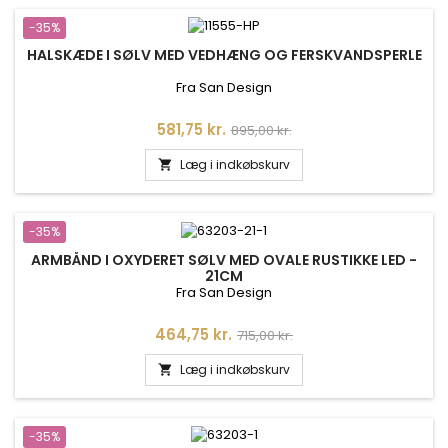
-35%
HALSKÆDE I SØLV MED VEDHÆNG OG FERSKVANDSPERLE
Fra San Design
Pris
Normalpris
581,75 kr.
895,00 kr.
Læg i indkøbskurv

-35%
ARMBÅND I OXYDERET SØLV MED OVALE RUSTIKKE LED -
21CM
Fra San Design
Pris
Normalpris
464,75 kr.
715,00 kr.
Læg i indkøbskurv

-35%