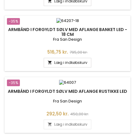
Læg i indkøbskurv

-35%
ARMBÅND I FORGYLDT SØLV MED AFLANGE BANKET LED -
18 CM
Fra San Design
Pris
Normalpris
516,75 kr.
795,00 kr.
Læg i indkøbskurv

-35%
ARMBÅND I FORGYLDT SØLV MED AFLANGE RUSTIKKE LED
Fra San Design
Pris
Normalpris
292,50 kr.
450,00 kr.
Læg i indkøbskurv
