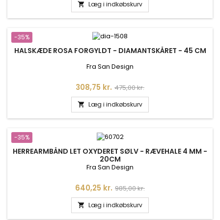
Læg i indkøbskurv

-35%
HALSKÆDE ROSA FORGYLDT - DIAMANTSKÅRET - 45 CM
Fra San Design
Pris
Normalpris
308,75 kr.
475,00 kr.
Læg i indkøbskurv

-35%
HERREARMBÅND LET OXYDERET SØLV - RÆVEHALE 4 MM -
20CM
Fra San Design
Pris
Normalpris
640,25 kr.
985,00 kr.
Læg i indkøbskurv
