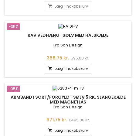
Læg i indkøbskurv

-35%
RAV VEDHÆNG I SØLV MED HALSKÆDE
Fra San Design
Pris
Normalpris
386,75 kr.
595,00 kr.
Læg i indkøbskurv

-35%
ARMBÅND I SORT/FORGYLDT SØLV 5 RK. SLANGEKÆDE
MED MAGNETLÅS
Fra San Design
Pris
Normalpris
971,75 kr.
1.495,00 kr.
Læg i indkøbskurv
