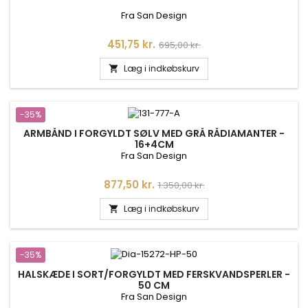
Fra San Design
Pris
Normalpris
451,75 kr.
695,00 kr.
Læg i indkøbskurv

-35%
ARMBÅND I FORGYLDT SØLV MED GRÅ RÅDIAMANTER -
16+4CM
Fra San Design
Pris
Normalpris
877,50 kr.
1.350,00 kr.
Læg i indkøbskurv

-35%
HALSKÆDE I SORT/FORGYLDT MED FERSKVANDSPERLER -
50 CM
Fra San Design