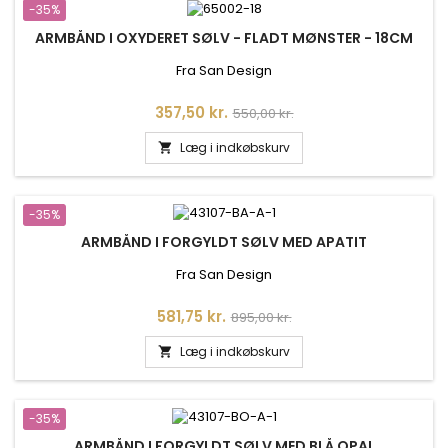
-35%
ARMBÅND I OXYDERET SØLV - FLADT MØNSTER - 18CM
Fra San Design
Pris
Normalpris
357,50 kr.
550,00 kr.
Læg i indkøbskurv

-35%
ARMBÅND I FORGYLDT SØLV MED APATIT
Fra San Design
Pris
Normalpris
581,75 kr.
895,00 kr.
Læg i indkøbskurv

-35%
ARMBÅND I FORGYLDT SØLV MED BLÅ OPAL