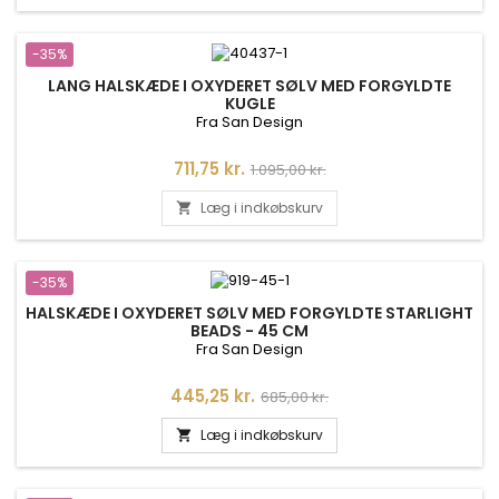
-35%
LANG HALSKÆDE I OXYDERET SØLV MED FORGYLDTE
KUGLE
Fra San Design
Pris
Normalpris
711,75 kr.
1.095,00 kr.
Læg i indkøbskurv

-35%
HALSKÆDE I OXYDERET SØLV MED FORGYLDTE STARLIGHT
BEADS - 45 CM
Fra San Design
Pris
Normalpris
445,25 kr.
685,00 kr.
Læg i indkøbskurv
