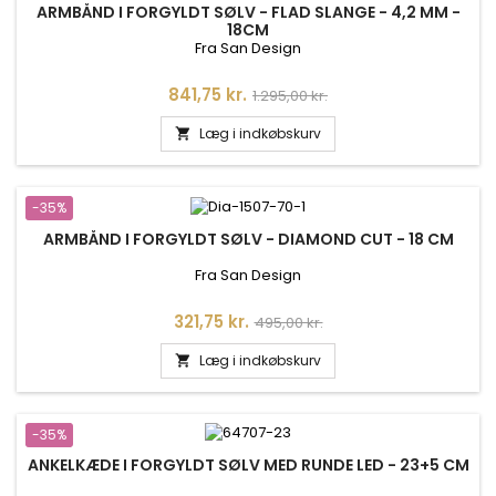
ARMBÅND I FORGYLDT SØLV - FLAD SLANGE - 4,2 MM -
18CM
Fra San Design
Pris
Normalpris
841,75 kr.
1.295,00 kr.
Læg i indkøbskurv

-35%
ARMBÅND I FORGYLDT SØLV - DIAMOND CUT - 18 CM
Fra San Design
Pris
Normalpris
321,75 kr.
495,00 kr.
Læg i indkøbskurv

-35%
ANKELKÆDE I FORGYLDT SØLV MED RUNDE LED - 23+5 CM