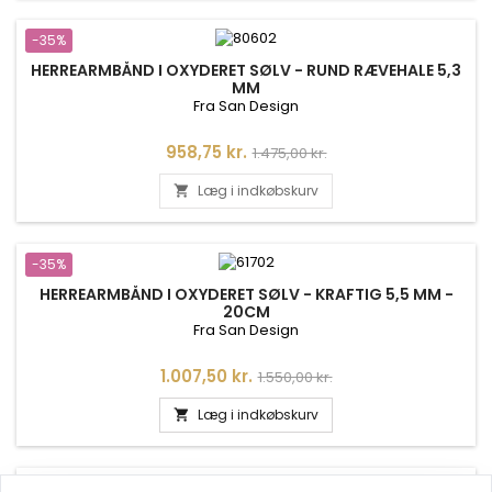
-35%
HERREARMBÅND I OXYDERET SØLV - RUND RÆVEHALE 5,3
MM
Fra San Design
Pris
Normalpris
958,75 kr.
1.475,00 kr.
Læg i indkøbskurv

-35%
HERREARMBÅND I OXYDERET SØLV - KRAFTIG 5,5 MM -
20CM
Fra San Design
Pris
Normalpris
1.007,50 kr.
1.550,00 kr.
Læg i indkøbskurv

-35%