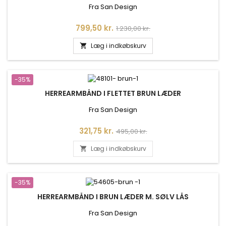
Fra San Design
Pris
Normalpris
799,50 kr.
1.230,00 kr.
Læg i indkøbskurv

-35%
HERREARMBÅND I FLETTET BRUN LÆDER
Fra San Design
Pris
Normalpris
321,75 kr.
495,00 kr.
Læg i indkøbskurv

-35%
HERREARMBÅND I BRUN LÆDER M. SØLV LÅS
Fra San Design