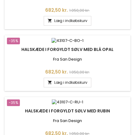
Pris
Normalpris
682,50 kr.
1.050,00 kr.
Læg i indkøbskurv

-35%
HALSKÆDE I FORGYLDT SØLV MED BLÅ OPAL
Fra San Design
Pris
Normalpris
682,50 kr.
1.050,00 kr.
Læg i indkøbskurv

-35%
HALSKÆDE I FORGYLDT SØLV MED RUBIN
Fra San Design
Pris
Normalpris
682,50 kr.
1.050,00 kr.