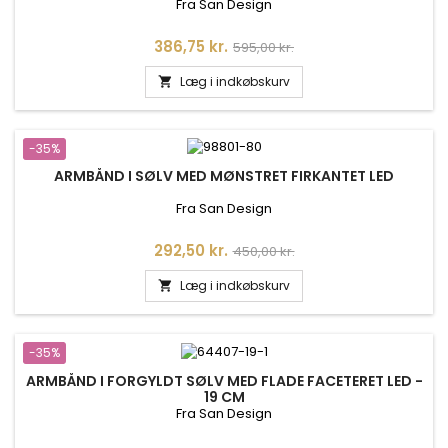
Fra San Design
Pris
Normalpris
386,75 kr.
595,00 kr.
Læg i indkøbskurv

-35%
ARMBÅND I SØLV MED MØNSTRET FIRKANTET LED
Fra San Design
Pris
Normalpris
292,50 kr.
450,00 kr.
Læg i indkøbskurv

-35%
ARMBÅND I FORGYLDT SØLV MED FLADE FACETERET LED -
19 CM
Fra San Design