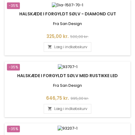
-35%
HALSKÆDE I FORGYLDT SØLV - DIAMOND CUT
Fra San Design
Pris
Normalpris
325,00 kr.
500,00 kr.
Læg i indkøbskurv

-35%
HALSKÆDE I FORGYLDT SØLV MED RUSTIKKE LED
Fra San Design
Pris
Normalpris
646,75 kr.
995,00 kr.
Læg i indkøbskurv

-35%