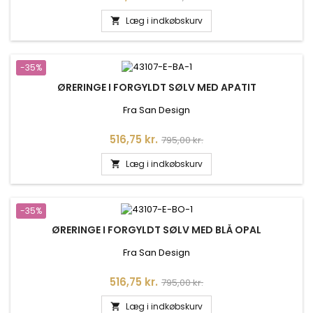
Læg i indkøbskurv

-35%
ØRERINGE I FORGYLDT SØLV MED APATIT
Fra San Design
Pris
Normalpris
516,75 kr.
795,00 kr.
Læg i indkøbskurv

-35%
ØRERINGE I FORGYLDT SØLV MED BLÅ OPAL
Fra San Design
Pris
Normalpris
516,75 kr.
795,00 kr.
Læg i indkøbskurv
