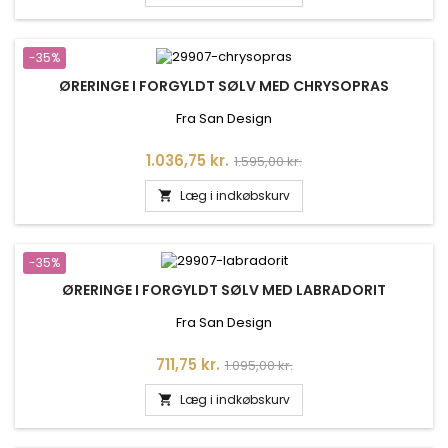
-35%
ØRERINGE I FORGYLDT SØLV MED CHRYSOPRAS
Fra San Design
Pris
Normalpris
1.036,75 kr.
1.595,00 kr.
Læg i indkøbskurv

-35%
ØRERINGE I FORGYLDT SØLV MED LABRADORIT
Fra San Design
Pris
Normalpris
711,75 kr.
1.095,00 kr.
Læg i indkøbskurv
