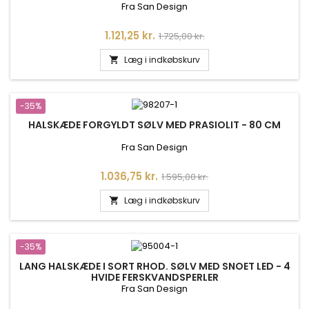
Fra San Design
Pris
Normalpris
1.121,25 kr.
1.725,00 kr.
Læg i indkøbskurv

-35%
HALSKÆDE FORGYLDT SØLV MED PRASIOLIT - 80 CM
Fra San Design
Pris
Normalpris
1.036,75 kr.
1.595,00 kr.
Læg i indkøbskurv

-35%
LANG HALSKÆDE I SORT RHOD. SØLV MED SNOET LED - 4
HVIDE FERSKVANDSPERLER
Fra San Design