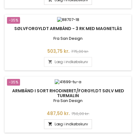
-35%
SØLVFORGYLDT ARMBÅND - 3 RK MED MAGNETLÅS
Fra San Design
Pris
Normalpris
503,75 kr.
775,00 kr.
Læg i indkøbskurv

-35%
ARMBÅND I SORT RHODINERET/FORGYLDT SØLV MED
TURMALIN
Fra San Design
Pris
Normalpris
487,50 kr.
750,00 kr.
Læg i indkøbskurv
