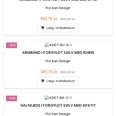
Fra San Design
Pris
Normalpris
581,75 kr.
895,00 kr.
Læg i indkøbskurv

-35%
ARMBÅND I FORGYLDT SØLV MED RUBIN
Fra San Design
Pris
Normalpris
581,75 kr.
895,00 kr.
Læg i indkøbskurv

-35%
HALSKÆDE I FORGYLDT SØLV MED APATIT
Fra San Design