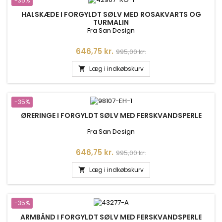
-35%
HALSKÆDE I FORGYLDT SØLV MED ROSAKVARTS OG
TURMALIN
Fra San Design
Pris
Normalpris
646,75 kr.
995,00 kr.
Læg i indkøbskurv

-35%
ØRERINGE I FORGYLDT SØLV MED FERSKVANDSPERLE
Fra San Design
Pris
Normalpris
646,75 kr.
995,00 kr.
Læg i indkøbskurv

-35%
ARMBÅND I FORGYLDT SØLV MED FERSKVANDSPERLE