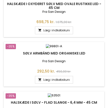
HALSKÆDE I OXYDERET SØLV MED OVALE RUSTIKKE LED -
45 CM
Fra San Design
Pris
Normalpris
698,75 kr.
1.075,00 kr.
Læg i indkøbskurv

-35%
SØLV ARMBÅND MED ORGANISKE LED
Fra San Design
Pris
Normalpris
292,50 kr.
450,00 kr.
Læg i indkøbskurv

-35%
HALSKÆDE I SØLV - FLAD SLANGE - 6,4 MM - 45 CM