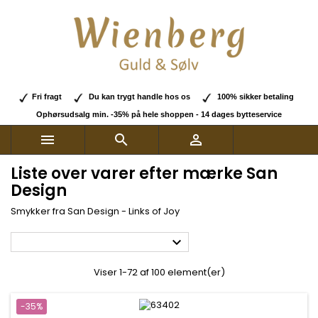
Fri fragt
Du kan trygt handle hos os
100% sikker betaling
Ophørsudsalg min. -35% på hele shoppen - 14 dages bytteservice



Liste over varer efter mærke San
Design
Smykker fra
San Design - Links of Joy

Viser 1-72 af 100 element(er)
-35%