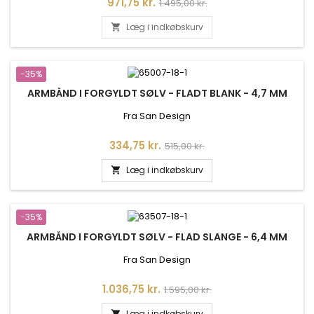
Pris
Normalpris
971,75 kr.
1.495,00 kr.
Læg i indkøbskurv

-35%
ARMBÅND I FORGYLDT SØLV - FLADT BLANK - 4,7 MM
Fra San Design
Pris
Normalpris
334,75 kr.
515,00 kr.
Læg i indkøbskurv

-35%
ARMBÅND I FORGYLDT SØLV - FLAD SLANGE - 6,4 MM
Fra San Design
Pris
Normalpris
1.036,75 kr.
1.595,00 kr.
Læg i indkøbskurv
