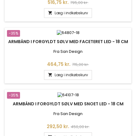
Pris
Normalpris
516,75 kr.
795,00 kr.
Læg i indkøbskurv

-35%
ARMBÅND I FORGYLDT SØLV MED FACETERET LED - 18 CM
Fra San Design
Pris
Normalpris
464,75 kr.
715,00 kr.
Læg i indkøbskurv

-35%
ARMBÅND I FORGYLDT SØLV MED SNOET LED - 18 CM
Fra San Design
Pris
Normalpris
292,50 kr.
450,00 kr.