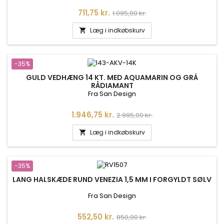
Pris
Normalpris
711,75 kr.
1.095,00 kr.
Læg i indkøbskurv

-35%
GULD VEDHÆNG 14 KT. MED AQUAMARIN OG GRÅ
RÅDIAMANT
Fra San Design
Pris
Normalpris
1.946,75 kr.
2.995,00 kr.
Læg i indkøbskurv

-35%
LANG HALSKÆDE RUND VENEZIA 1,5 MM I FORGYLDT SØLV
Fra San Design
Pris
Normalpris
552,50 kr.
850,00 kr.