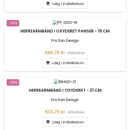
Læg i indkøbskurv

-35%
HERREARMBÅND I OXYDERET PANSER - 19 CM
Fra San Design
Pris
Normalpris
386,75 kr.
595,00 kr.
Læg i indkøbskurv

-35%
HERREARMBÅND I OXYDERET - 21 CM
Fra San Design
Pris
Normalpris
633,75 kr.
975,00 kr.
Læg i indkøbskurv
