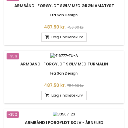
ARMBÅND I FORGYLDT SØLV MED GRØN AMATYST
Fra San Design
Pris
Normalpris
487,50 kr.
750,00 kr.
Læg i indkøbskurv

-35%
ARMBÅND I FORGYLDT SØLV MED TURMALIN
Fra San Design
Pris
Normalpris
487,50 kr.
750,00 kr.
Læg i indkøbskurv

-35%
ARMBÅND I FORGYLDT SØLV - ÅBNE LED