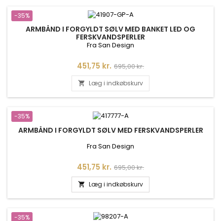
-35%
ARMBÅND I FORGYLDT SØLV MED BANKET LED OG
FERSKVANDSPERLER
Fra San Design
Pris
Normalpris
451,75 kr.
695,00 kr.
Læg i indkøbskurv

-35%
ARMBÅND I FORGYLDT SØLV MED FERSKVANDSPERLER
Fra San Design
Pris
Normalpris
451,75 kr.
695,00 kr.
Læg i indkøbskurv

-35%