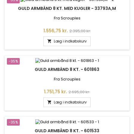
GULD ARMBÅND 8 KT. MED KUGLER - 33793A,M
Fra Scrouples
Pris
Normalpris
1.556,75 kr.
2.395,00 kr.
Læg i indkøbskurv

-35%
GULD ARMBÅND 8 KT. - 601863
Fra Scrouples
Pris
Normalpris
1.751,75 kr.
2.695,00 kr.
Læg i indkøbskurv

-35%
GULD ARMBÅND 8 KT. - 601533