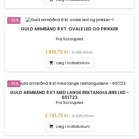
-35%
GULD ARMBÅND 8 KT. OVALE LED OG PRIKKER
Fra Scrouples
Pris
Normalpris
1.816,75 kr.
2.795,00 kr.
Læg i indkøbskurv

-35%
GULD ARMBÅND 8 KT MED LANGE REKTANGULÆRE LED -
601723
Fra Scrouples
Pris
Normalpris
2.791,75 kr.
4.295,00 kr.
Læg i indkøbskurv
