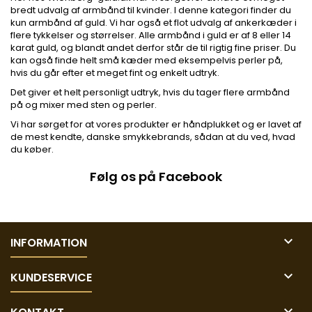
bredt udvalg af armbånd til kvinder. I denne kategori finder du
kun armbånd af guld. Vi har også et flot udvalg af ankerkæder i
flere tykkelser og størrelser. Alle armbånd i guld er af 8 eller 14
karat guld, og blandt andet derfor står de til rigtig fine priser. Du
kan også finde helt små kæder med eksempelvis perler på,
hvis du går efter et meget fint og enkelt udtryk.
Det giver et helt personligt udtryk, hvis du tager flere armbånd
på og mixer med sten og perler.
Vi har sørget for at vores produkter er håndplukket og er lavet af
de mest kendte, danske smykkebrands, sådan at du ved, hvad
du køber.
Følg os på Facebook

INFORMATION

KUNDESERVICE
