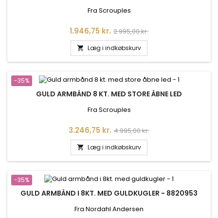
Fra Scrouples
Pris
Normalpris
1.946,75 kr.
2.995,00 kr.
Læg i indkøbskurv

-35%
GULD ARMBÅND 8 KT. MED STORE ÅBNE LED
Fra Scrouples
Pris
Normalpris
3.246,75 kr.
4.995,00 kr.
Læg i indkøbskurv

-35%
GULD ARMBÅND I 8KT. MED GULDKUGLER - 8820953
Fra Nordahl Andersen