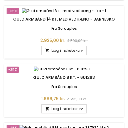
-35%
GULD ARMBÅND 14 KT. MED VEDHÆNG - BARNESKO
Fra Scrouples
Pris
Normalpris
2.925,00 kr.
4.500,00 kr.
Læg i indkøbskurv

-35%
GULD ARMBÅND 8 KT. - 601293
Fra Scrouples
Pris
Normalpris
1.686,75 kr.
2.595,00 kr.
Læg i indkøbskurv

-35%