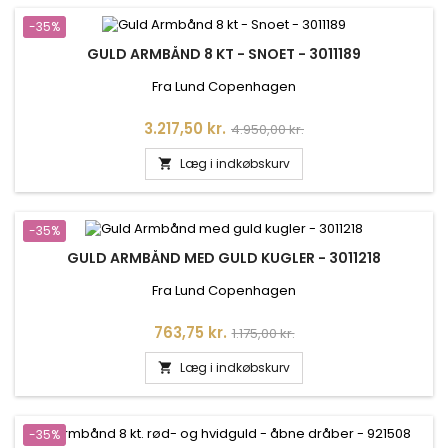
-35%
GULD ARMBÅND 8 KT - SNOET - 3011189
Fra Lund Copenhagen
Pris
Normalpris
3.217,50 kr.
4.950,00 kr.
Læg i indkøbskurv

-35%
GULD ARMBÅND MED GULD KUGLER - 3011218
Fra Lund Copenhagen
Pris
Normalpris
763,75 kr.
1.175,00 kr.
Læg i indkøbskurv

-35%