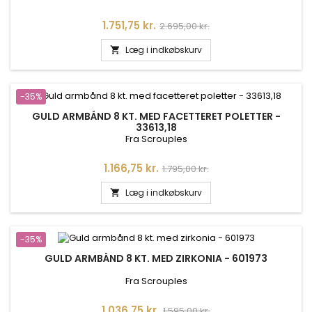
Pris
Normalpris
1.751,75 kr.
2.695,00 kr.
Læg i indkøbskurv

-35%
GULD ARMBÅND 8 KT. MED FACETTERET POLETTER -
33613,18
Fra Scrouples
Pris
Normalpris
1.166,75 kr.
1.795,00 kr.
Læg i indkøbskurv

-35%
GULD ARMBÅND 8 KT. MED ZIRKONIA - 601973
Fra Scrouples
Pris
Normalpris
1.036,75 kr.
1.595,00 kr.