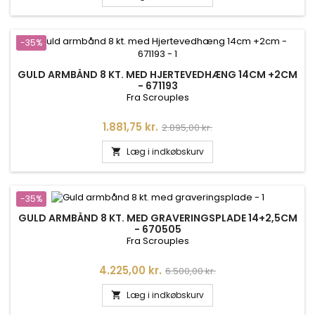
-35%
GULD ARMBÅND 8 KT. MED HJERTEVEDHÆNG 14CM +2CM
- 671193
Fra Scrouples
Pris
Normalpris
1.881,75 kr.
2.895,00 kr.
Læg i indkøbskurv

-35%
GULD ARMBÅND 8 KT. MED GRAVERINGSPLADE 14+2,5CM
- 670505
Fra Scrouples
Pris
Normalpris
4.225,00 kr.
6.500,00 kr.
Læg i indkøbskurv
