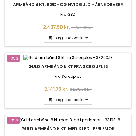
ARMBÅND 8 KT. RØD- OG HVIDGULD - ÅBNE DRÅBER
Fra GSD
Pris
Normalpris
2.437,50 kr.
3.750,00 kr.
Læg i indkøbskurv

-35%
GULD ARMBÅND 8 KT FRA SCROUPLES
Fra Scrouples
Pris
Normalpris
2.141,75 kr.
3.295,00 kr.
Læg i indkøbskurv

-35%
GULD ARMBÅND 8 KT. MED 3 LED I PERLEMOR