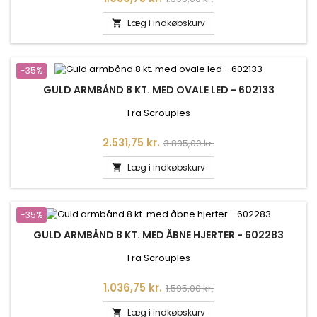
Læg i indkøbskurv

-35%
GULD ARMBÅND 8 KT. MED OVALE LED - 602133
Fra Scrouples
Pris
Normalpris
2.531,75 kr.
3.895,00 kr.
Læg i indkøbskurv

-35%
GULD ARMBÅND 8 KT. MED ÅBNE HJERTER - 602283
Fra Scrouples
Pris
Normalpris
1.036,75 kr.
1.595,00 kr.
Læg i indkøbskurv
