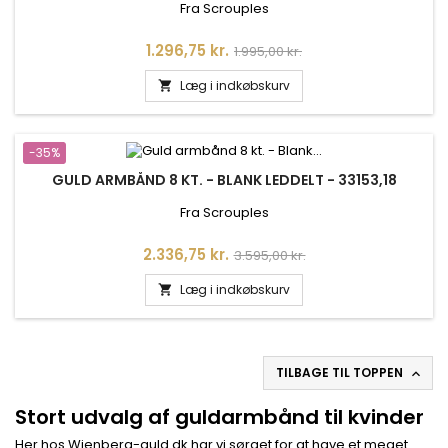
Fra Scrouples
Pris
Normalpris
1.296,75 kr.
1.995,00 kr.
Læg i indkøbskurv

-35%
GULD ARMBÅND 8 KT. - BLANK LEDDELT - 33153,18
Fra Scrouples
Pris
Normalpris
2.336,75 kr.
3.595,00 kr.
Læg i indkøbskurv

TILBAGE TIL TOPPEN

Stort udvalg af guldarmbånd til kvinder
Her hos Wienberg-guld.dk har vi sørget for at have et meget