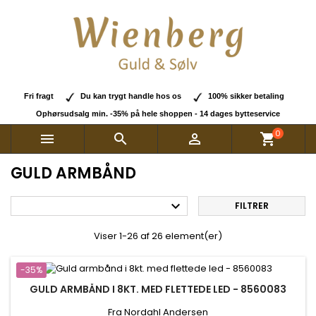
Fri fragt
Du kan trygt handle hos os
100% sikker betaling
Ophørsudsalg min. -35% på hele shoppen - 14 dages bytteservice
0



shopping_cart
GULD ARMBÅND

FILTRER
Viser 1-26 af 26 element(er)
-35%
GULD ARMBÅND I 8KT. MED FLETTEDE LED - 8560083
Fra Nordahl Andersen