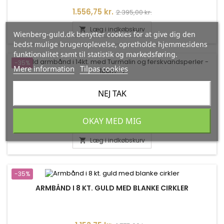
Pris
Normalpris
1.556,75 kr.
2.395,00 kr.
Læg i indkøbskurv

Wienberg-guld.dk benytter cookies for at give dig den
bedst mulige brugeroplevelse, opretholde hjemmesidens
funktionalitet samt til statistik og markedsføring.
-35%
Mere information
Tilpas cookies
GULD ARMBÅND I 14KT. MED TURMALIN OG
NEJ TAK
FERSKVANDSPERLER - 18CM
Fra Ghita Ring
OKAY MED MIG
Pris
Normalpris
1.592,50 kr.
2.450,00 kr.
Læg i indkøbskurv

-35%
ARMBÅND I 8 KT. GULD MED BLANKE CIRKLER