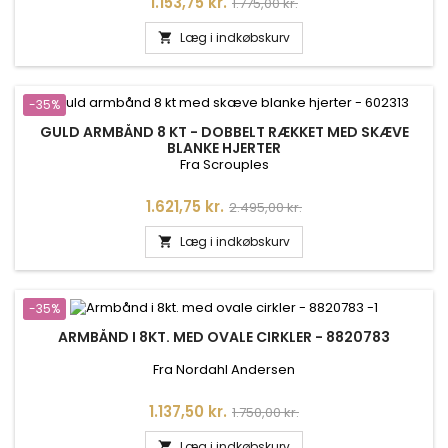
Pris
Normalpris
1.153,75 kr.
1.775,00 kr.
Læg i indkøbskurv

-35%
GULD ARMBÅND 8 KT - DOBBELT RÆKKET MED SKÆVE
BLANKE HJERTER
Fra Scrouples
Pris
Normalpris
1.621,75 kr.
2.495,00 kr.
Læg i indkøbskurv

-35%
ARMBÅND I 8KT. MED OVALE CIRKLER - 8820783
Fra Nordahl Andersen
Pris
Normalpris
1.137,50 kr.
1.750,00 kr.
Læg i indkøbskurv
