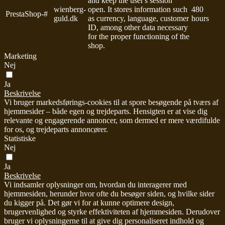
and keep the user's session
wienberg-
open. It stores information such
480
PrestaShop-#
guld.dk
as currency, language, customer
hours
ID, among other data necessary
for the proper functioning of the
shop.
Marketing
Nej
Ja
Beskrivelse
Vi bruger markedsførings-cookies til at spore besøgende på tværs af
hjemmesider – både egen og trejdeparts. Hensigten er at vise dig
relevante og engagerende annoncer, som dermed er mere værdifulde
for os, og trejdeparts annoncører.
Statistiske
Nej
Ja
Beskrivelse
Vi indsamler oplysninger om, hvordan du interagerer med
hjemmesiden, herunder hvor ofte du besøger siden, og hvilke sider
du kigger på. Det gør vi for at kunne optimere design,
brugervenlighed og styrke effektiviteten af hjemmesiden. Derudover
bruger vi oplysningerne til at give dig personaliseret indhold og