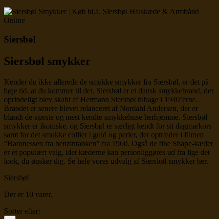
Siersbøl
Siersbøl smykker
Kender du ikke allerede de smukke smykker fra Siersbøl, er det på
høje tid, at du kommer til det. Siersbøl er et dansk smykkebrand, der
oprindeligt blev skabt af Hermann Siersbøl tilbage i 1940’erne.
Brandet er senere blevet relanceret af Nordahl Andersen, der er
blandt de største og mest kendte smykkehuse herhjemme. Siersbøl
smykker er ikoniske, og Siersbøl er særligt kendt for sit dagmarkors
samt for det smukke collier i guld og perler, der optræder i filmen
”Baronessen fra benzintanken” fra 1960. Også de fine Shape-kæder
er et populært valg, idet kæderne kan personliggøres ud fra lige det
look, du ønsker dig. Se hele vores udvalg af Siersbøl-smykker her.
Siersbøl
Der er 10 varer.
Sorter efter: