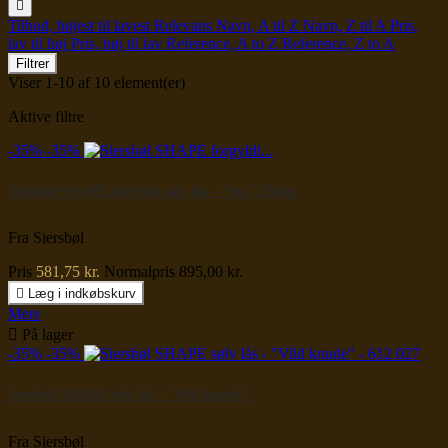

Tilbud, højest til lavest
Relevans
Navn, A til Z
Navn, Z til A
Pris,
lav til høj
Pris, høj til lav
Reference, A to Z
Reference, Z to A
Filtrer
Viser 1-10 af 10 element(er)
Aktive filtre
-35%
-35%
Siersbøl SHAPE forgyldt sølv lås - "rør" 15mm
Fra Siersbøl
Pris
581,75 kr.
Normalpris
895,00 kr.

Læg i indkøbskurv
Mere

På lager
-35%
-35%
Siersbøl SHAPE sølv lås - "Vild knude"
Fra Siersbøl