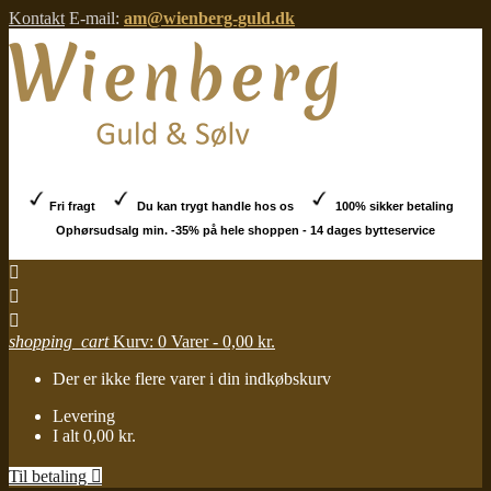
Kontakt
E-mail:
am@wienberg-guld.dk
Fri fragt
Du kan trygt handle hos os
100% sikker betaling
Ophørsudsalg min. -35% på hele shoppen - 14 dages bytteservice



shopping_cart
Kurv:
0
Varer - 0,00 kr.
Der er ikke flere varer i din indkøbskurv
Levering
I alt
0,00 kr.
Til betaling
