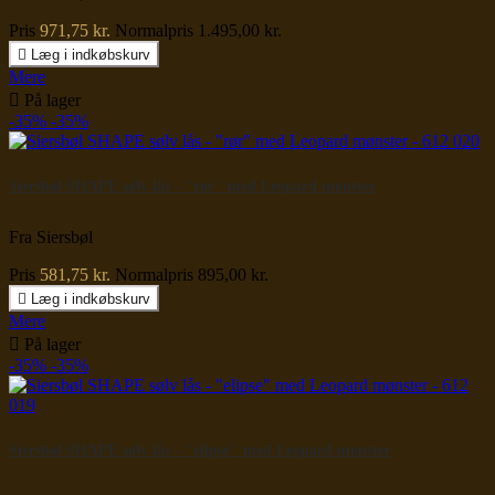
Pris
971,75 kr.
Normalpris
1.495,00 kr.

Læg i indkøbskurv
Mere

På lager
-35%
-35%
Siersbøl SHAPE sølv lås - "rør" med Leopard mønster
Fra Siersbøl
Pris
581,75 kr.
Normalpris
895,00 kr.

Læg i indkøbskurv
Mere

På lager
-35%
-35%
Siersbøl SHAPE sølv lås - "elipse" med Leopard mønster