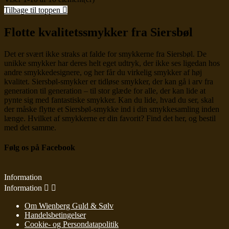
Tilbage til toppen

Flotte kvalitetssmykker fra Siersbøl
Det er svært ikke straks at falde for smykkerne fra Siersbøl. De
unikke smykker har deres helt eget udtryk, der ikke ses ligedan hos
andre smykkedesignere, og her får du virkelig smykker af høj
kvalitet. Siersbøl-smykker er tidløse smykker, der kan gå i arv fra
generation til generation – til stor glæde for alle, der kan lide at
pynte sig med fantastiske smykker. Kan du lide, hvad du ser, skal
der måske flytte et Siersbøl-smykke ind i din smykkesamling inden
længe. Hvilket af smykkerne er din favorit? Find det her, og bestil
med det samme.
Følg os på Facebook
Information
Information


Om Wienberg Guld & Sølv
Handelsbetingelser
Cookie- og Persondatapolitik