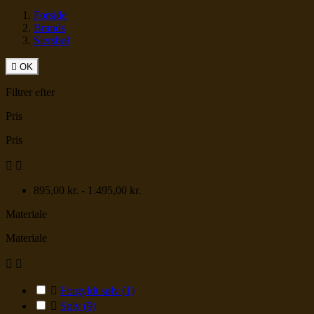
Forside
Brands
Siersbøl

OK
Filtrer efter
Pris
Pris


895,00 kr. - 1.495,00 kr.
Materiale
Materiale



Forgyldt sølv
(1)

Sølv
(9)