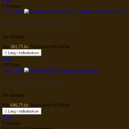

På lager
-35%
-35%
Siersbøl SHAPE sølv lås - "Kugle" 15mm
Fra Siersbøl
Pris
581,75 kr.
Normalpris
895,00 kr.

Læg i indkøbskurv
Mere

På lager
-35%
-35%
Siersbøl SHAPE kæde - Unika 103
Fra Siersbøl
Pris
646,75 kr.
Normalpris
995,00 kr.

Læg i indkøbskurv
Mere

På lager
Viser 1-10 af 10 element(er)