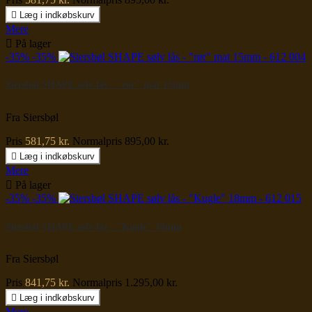

Læg i indkøbskurv
Mere

På lager
-35%
-35%
Siersbøl SHAPE sølv lås - "rør" mat 15mm
Fra Siersbøl
Pris
581,75 kr.
Normalpris
895,00 kr.

Læg i indkøbskurv
Mere

På lager
-35%
-35%
Siersbøl SHAPE sølv lås - "Kugle" 18mm
Fra Siersbøl
Pris
841,75 kr.
Normalpris
1.295,00 kr.

Læg i indkøbskurv
Mere