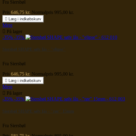
Fra Siersbøl
Pris
646,75 kr.
Normalpris
995,00 kr.

Læg i indkøbskurv
Mere

På lager
-35%
-35%
Siersbøl SHAPE sølv lås - "elipse"
Fra Siersbøl
Pris
646,75 kr.
Normalpris
995,00 kr.

Læg i indkøbskurv
Mere

På lager
-35%
-35%
Siersbøl SHAPE sølv lås - "rør" 15mm
Fra Siersbøl
Pris
581,75 kr.
Normalpris
895,00 kr.