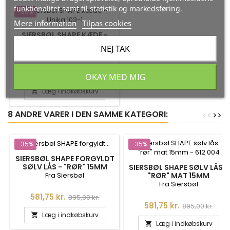
funktionalitet samt til statistik og markedsføring.
-35%
Mere information
Tilpas cookies
SIERSBØL SHAPE KÆDE -
UNIKA 103
NEJ TAK
Fra Siersbøl
Pris
Normalpris
646,75 kr.
995,00 kr.
OKAY MED MIG
Læg i indkøbskurv

8 ANDRE VARER I DEN SAMME KATEGORI:
<
<
>
>
-35%
-35%
SIERSBØL SHAPE FORGYLDT
SØLV LÅS - "RØR" 15MM
SIERSBØL SHAPE SØLV LÅS -
Fra Siersbøl
"RØR" MAT 15MM
Fra Siersbøl
Pris
Normalpris
581,75 kr.
895,00 kr.
Pris
Normalpris
581,75 kr.
895,00 kr.
Læg i indkøbskurv

Læg i indkøbskurv
