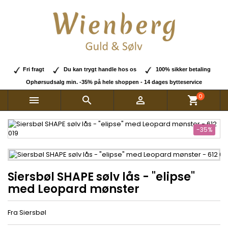
Fri fragt
Du kan trygt handle hos os
100% sikker betaling
Ophørsudsalg min. -35% på hele shoppen - 14 dages bytteservice
0



shopping_cart
-35%
Siersbøl SHAPE sølv lås - "elipse"
med Leopard mønster
Fra Siersbøl