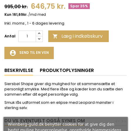
646,75 kr.
995,00 kr.
Spar 35%
Inkl. moms
, 1 - 6 dages levering
Læg i indkøbskurv
Antal

account_circle
SEND TIL EN VEN
BESKRIVELSE
PRODUKTOPLYSNINGER
Siersbøl Shape giver dig mulighed for at sammensætte et
personligt smykke. Med flere låse og kæder kan du sætte den
sammen efter dit eget personlige valg.
Smuk lås udformet som en elipse med Leopard mønster i
sterling sølv.
DU VIL EVENTUELT OGSÅ SYNES OM
<
<
>
>
Wienberg-guld.dk benytter cookies for at give dig den
bedst mulige brugeroplevelse, opretholde hjemmesidens