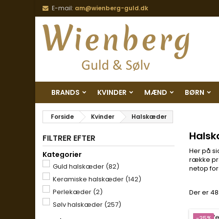
E-mail:
am@wienberg-guld.dk
BRANDS
KVINDER
MÆND
BØRN
Forside
Kvinder
Halskæder
Hals
FILTRER EFTER
Her på si
Kategorier
række pr
Guld halskæder
(82)
netop for
Keramiske halskæder
(142)
Perlekæder
(2)
Der er 48
Sølv halskæder
(257)
-35%