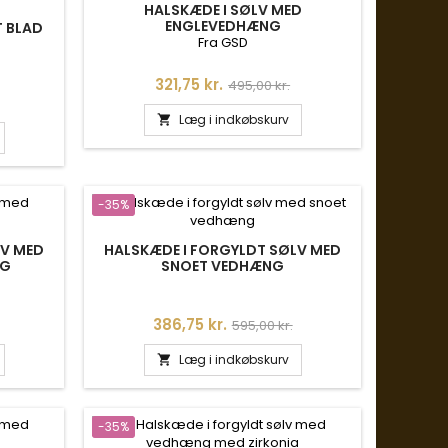
HALSKÆDE I SØLV MED
ENGLEVEDHÆNG
T BLAD
Fra GSD
Pris
Normalpris
321,75 kr.
495,00 kr.
is
Læg i indkøbskurv

-35%
LV MED
HALSKÆDE I FORGYLDT SØLV MED
NG
SNOET VEDHÆNG
is
Pris
Normalpris
386,75 kr.
595,00 kr.
Læg i indkøbskurv

-35%