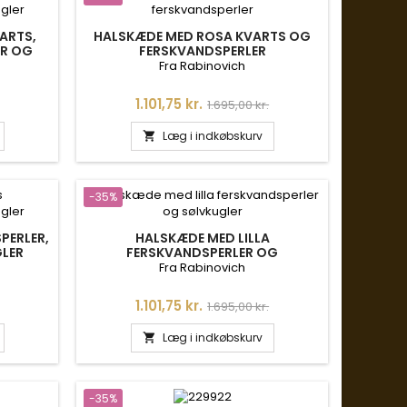
ARTS,
HALSKÆDE MED ROSA KVARTS OG
ER OG
FERSKVANDSPERLER
Fra Rabinovich
s
Pris
Normalpris
1.101,75 kr.
1.695,00 kr.
Læg i indkøbskurv

-35%
PERLER,
HALSKÆDE MED LILLA
LER
FERSKVANDSPERLER OG
SØLVKUGLER
Fra Rabinovich
s
Pris
Normalpris
1.101,75 kr.
1.695,00 kr.
Læg i indkøbskurv

-35%