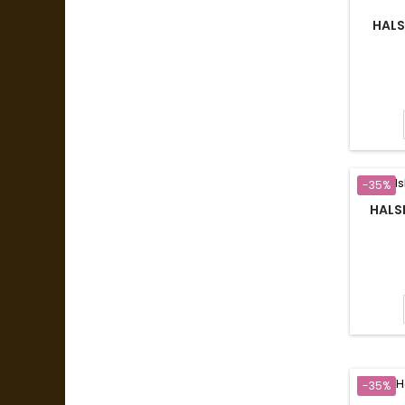
HALS
-35%
HALSK
-35%