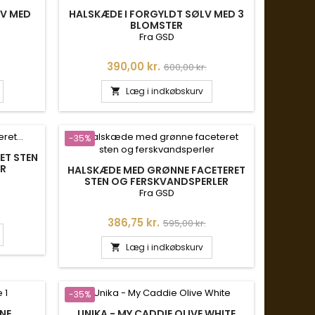
LV MED
HALSKÆDE I FORGYLDT SØLV MED 3
BLOMSTER
Fra GSD
is
Pris
Normalpris
390,00 kr.
600,00 kr.
Læg i indkøbskurv

-35%
ET STEN
ER
HALSKÆDE MED GRØNNE FACETERET
STEN OG FERSKVANDSPERLER
Fra GSD
is
Pris
Normalpris
386,75 kr.
595,00 kr.
Læg i indkøbskurv

-35%
INE
UNIKA - MY CADDIE OLIVE WHITE