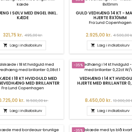
NG I SØLV MED ENGEL INKL.
GULD VEDHÆNG 14 KT - M
KÆDE
HJERTE 8X10MM
Fra Lund Copenhagen
Pris
Normalpris
Pris
Normalpr
321,75 kr.
2.925,00 kr.
495,00 kr.
4.500,00 k
Læg i indkøbskurv
Læg i indkøbskurv


-35%
KÆDE I 18 KT HVIDGULD MED
VEDHÆNG I 14 KT HVIDGU
NEVEDHÆNG MED BRILLANTER
HJERTE MED BRILLANTER 0
0,08CT
W/VS
Fra Lund Copenhagen
ris
Normalpris
Pris
Normalpr
0.725,00 kr.
8.450,00 kr.
16.500,00 kr.
13.000,00 
Læg i indkøbskurv
Læg i indkøbskurv


-35%