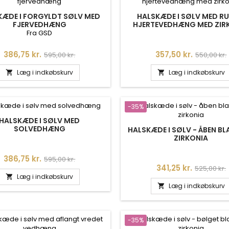
KÆDE I FORGYLDT SØLV MED
HALSKÆDE I SØLV MED RU
FJERVEDHÆNG
HJERTEVEDHÆNG MED ZIR
Fra GSD
Pris
Normalpris
Pris
Normalpr
386,75 kr.
357,50 kr.
595,00 kr.
550,00 kr.
Læg i indkøbskurv
Læg i indkøbskurv


-35%
HALSKÆDE I SØLV MED
SOLVEDHÆNG
HALSKÆDE I SØLV - ÅBEN B
ZIRKONIA
Pris
Normalpris
386,75 kr.
595,00 kr.
Pris
Normalpr
341,25 kr.
525,00 kr.
Læg i indkøbskurv

Læg i indkøbskurv

-35%