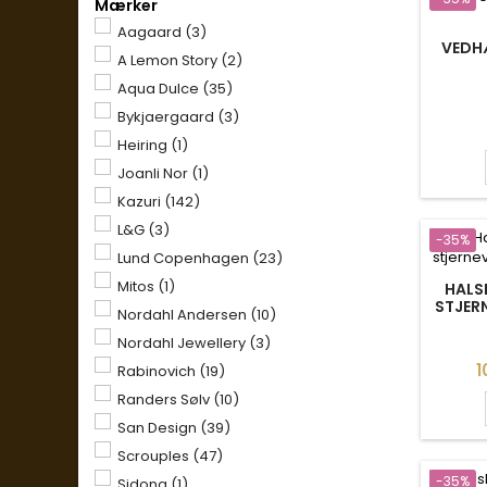
Mærker
Aagaard
(3)
VEDHÆ
A Lemon Story
(2)
Aqua Dulce
(35)
Bykjaergaard
(3)
Heiring
(1)
Joanli Nor
(1)
Kazuri
(142)
L&G
(3)
-35%
Lund Copenhagen
(23)
Mitos
(1)
HALS
STJER
Nordahl Andersen
(10)
Nordahl Jewellery
(3)
P
1
Rabinovich
(19)
Randers Sølv
(10)
San Design
(39)
Scrouples
(47)
-35%
Sidona
(1)