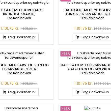
LSKÆDE MED BORDEAUX-
HALSKÆDE MED LYS BLÅ KV
BRUNLIGE KVARTS,
TURKIS FERSKVANDSPERL
FERSKVANDSPERLER OG
SØLVKUGLER
Fra Rabinovich
Fra Rabinovich
SØLVKUGLER
Pris
Normalpris
Pris
Normalpri
1.101,75 kr.
1.101,75 kr.
1.695,00 kr.
1.695,00 kr.
Læg i indkøbskurv
Læg i indkøbskurv


-35%
KÆDE MED FARVEDE STEN OG
HALSKÆDE MED FERSKVANDS
FERSKVANDSPERLER
CALCEDON OG SØLVKUG
Fra Rabinovich
Fra Rabinovich
Pris
Normalpris
Pris
Normalpri
1.101,75 kr.
1.101,75 kr.
1.695,00 kr.
1.695,00 kr.
Læg i indkøbskurv
Læg i indkøbskurv


-35%