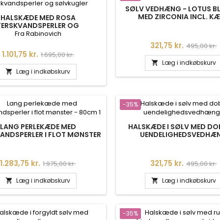
SØLV VEDHÆNG - LOTUS 
MED ZIRCONIA INCL. K
HALSKÆDE MED ROSA
FERSKVANDSPERLER OG
SØLVKUGLER
Fra Rabinovich
Pris
Normalpri
321,75 kr.
495,00 kr.
Pris
Normalpris
1.101,75 kr.
1.695,00 kr.
Læg i indkøbskurv

Læg i indkøbskurv

-35%
LANG PERLEKÆDE MED
HALSKÆDE I SØLV MED DO
ANDSPERLER I FLOT MØNSTER
UENDELIGHEDSVEDHÆ
- 80CM
Pris
Normalpris
Pris
Normalpri
1.283,75 kr.
321,75 kr.
1.975,00 kr.
495,00 kr.
Læg i indkøbskurv
Læg i indkøbskurv


-35%