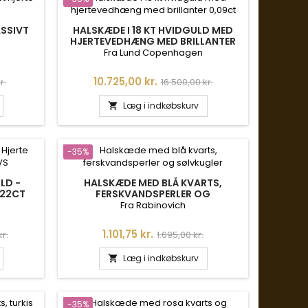
ASSIVT
HALSKÆDE I 18 KT HVIDGULD MED
HJERTEVEDHÆNG MED BRILLANTER
0,09CT
Fra Lund Copenhagen
is
Pris
Normalpris
10.725,00 kr.
r.
16.500,00 kr.
Læg i indkøbskurv

-35%
LD -
HALSKÆDE MED BLÅ KVARTS,
,22CT
FERSKVANDSPERLER OG
SØLVKUGLER
Fra Rabinovich
is
Pris
Normalpris
1.101,75 kr.
kr.
1.695,00 kr.
Læg i indkøbskurv

-35%