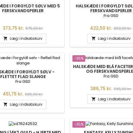
ÆDE I FORGYLDT SØLV MED 5
HALSKÆDE I FORGYLDT SØ
FERSKVANDSPERLER
FERSKVANDSPERLER
Fra GSD
Pris
Normalpris
Pris
Normalpr
373,75 kr.
422,50 kr.
575,00 kr.
650,00 kr.
Læg i indkøbskurv
Læg i indkøbskurv


-35%
HALSKÆDE MED BLÅ FACETER
OG FERSKVANDSPERL
SKÆDE I FORGYLDT SØLV -
Fra GSD
FLETTET FLAD SLANGE
Fra GSD
Pris
Normalpr
386,75 kr.
595,00 kr.
Pris
Normalpris
451,75 kr.
695,00 kr.
Læg i indkøbskurv

Læg i indkøbskurv

-35%
G I 14KT GULD - HJERTE MED
FANTASY, KELLY SUNSH