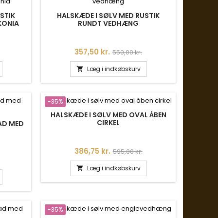
STIK
HALSKÆDE I SØLV MED RUSTIK
KONIA
RUNDT VEDHÆNG
is
Pris
Normalpris
357,50 kr.
550,00 kr.
Læg i indkøbskurv

-35%
HALSKÆDE I SØLV MED OVAL ÅBEN
CIRKEL
LAD MED
Pris
Normalpris
386,75 kr.
595,00 kr.
is
Læg i indkøbskurv

-35%