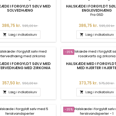
KÆDE I FORGYLDT SØLV MED
HALSKÆDE I FORGYLDT SØ
SOLVEDHÆNG
ENGLEVEDHÆNG
Fra GSD
Pris
Normalpris
Pris
Normalpr
386,75 kr.
386,75 kr.
595,00 kr.
595,00 kr.
Læg i indkøbskurv
Læg i indkøbskurv


-35%
KÆDE I FORGYLDT SØLV MED
HALSKÆDE MED I FORGYLD
TERVEDHÆNG MED ZIRKONIA
MED HJERTER I HJERT
Pris
Normalpris
Pris
Normalpr
357,50 kr.
373,75 kr.
550,00 kr.
575,00 kr.
Læg i indkøbskurv
Læg i indkøbskurv


-35%