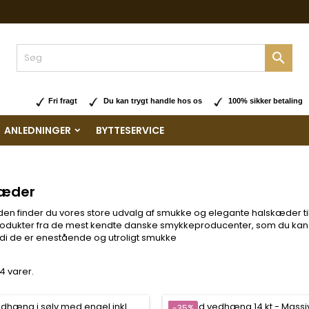

Fri fragt
Du kan trygt handle hos os
100% sikker betaling
ANLEDNINGER
BYTTESERVICE
kæder
den finder du vores store udvalg af smukke og elegante halskæder til
odukter fra de mest kendte danske smykkeproducenter, som du kan f
di de er enestående og utroligt smukke
4 varer.
-35%