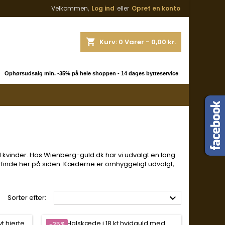
Velkommen,
Log ind
eller
Opret en konto
shopping_cart
Kurv:
0
Varer - 0,00 kr.
 Ophørsudsalg min. -35% på hele shoppen - 14 dages bytteservice
 kvinder. Hos Wienberg-guld.dk har vi udvalgt en lang
inde her på siden. Kæderne er omhyggeligt udvalgt,

Sorter efter:
-35%