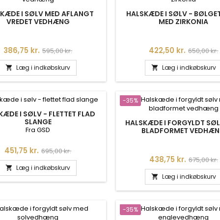
KÆDE I SØLV MED AFLANGT
HALSKÆDE I SØLV - BØLGE
VREDET VEDHÆNG
MED ZIRKONIA
Pris
Normalpris
Pris
Normalpr
386,75 kr.
422,50 kr.
595,00 kr.
650,00 kr.
Læg i indkøbskurv
Læg i indkøbskurv


-35%
ÆDE I SØLV - FLETTET FLAD
SLANGE
HALSKÆDE I FORGYLDT SØ
Fra GSD
BLADFORMET VEDHÆ
Pris
Normalpris
451,75 kr.
695,00 kr.
Pris
Normalpr
438,75 kr.
675,00 kr.
Læg i indkøbskurv

Læg i indkøbskurv

-35%