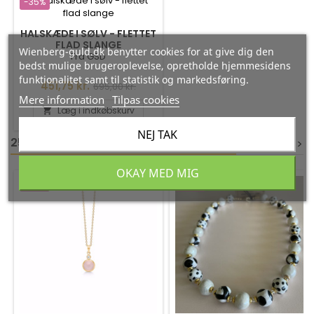
-35%
HALSKÆDE I SØLV - FLETTET
FLAD SLANGE
Wienberg-guld.dk benytter cookies for at give dig den
Fra GSD
bedst mulige brugeroplevelse, opretholde hjemmesidens
funktionalitet samt til statistik og markedsføring.
Pris
Normalpris
451,75 kr.
695,00 kr.
Mere information
Tilpas cookies
Læg i indkøbskurv

NEJ TAK
25 ANDRE VARER I DEN SAMME KATEGORI:
<
<
>
>
OKAY MED MIG
-35%
-35%