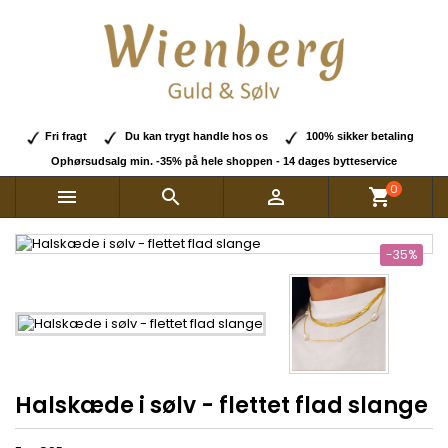
Fri fragt
Du kan trygt handle hos os
100% sikker betaling
Ophørsudsalg min. -35% på hele shoppen - 14 dages bytteservice
0



shopping_cart
-35%
Halskæde i sølv - flettet flad slange