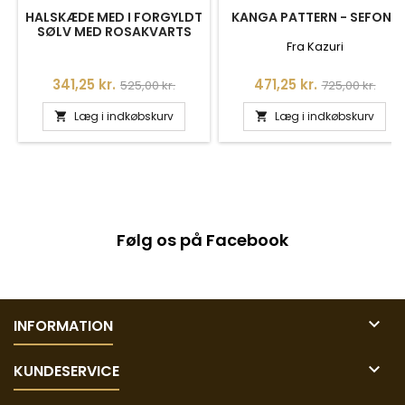
HALSKÆDE MED I FORGYLDT
KANGA PATTERN - SEFONE
SØLV MED ROSAKVARTS
OG ZIRKONIA
Fra Kazuri
Pris
Normalpris
Pris
Normalpris
341,25 kr.
471,25 kr.
525,00 kr.
725,00 kr.
Læg i indkøbskurv
Læg i indkøbskurv


Følg os på Facebook

INFORMATION

KUNDESERVICE