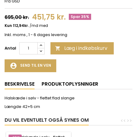
Fra GSD
451,75 kr.
695,00 kr.
Spar 35%
Inkl. moms
, 1 - 6 dages levering
Læg i indkøbskurv
Antal

account_circle
SEND TIL EN VEN
BESKRIVELSE
PRODUKTOPLYSNINGER
Halskæde i sølv - flettet flad slange
Længde 42+5 cm
DU VIL EVENTUELT OGSÅ SYNES OM
<
<
>
>