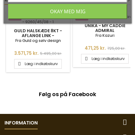
<
<
>
>
OKAY MED MIG
-35%
-35%
UNIKA - MY CADDIE
ADMIRAL
GULD HALSKÆDE 8KT -
Fra Kazuri
AFLANGE LINK -
9260/45/08
Fra Guld og sølv design
Pris
Normalpris
471,25 kr.
725,00 kr.
Pris
Normalpris
3.571,75 kr.
5.495,00 kr.
Læg i indkøbskurv

Læg i indkøbskurv

Følg os på Facebook

INFORMATION