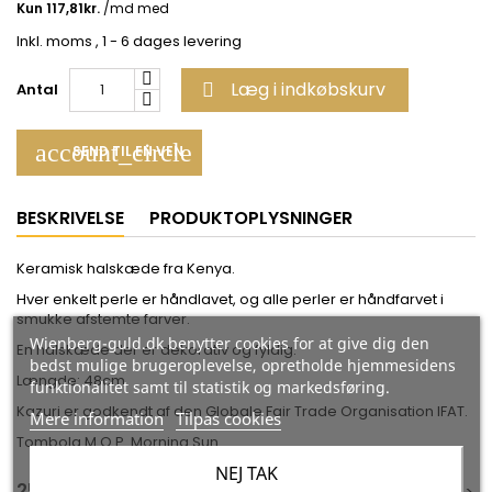
Inkl. moms
, 1 - 6 dages levering
Læg i indkøbskurv
Antal

account_circle
SEND TIL EN VEN
BESKRIVELSE
PRODUKTOPLYSNINGER
Keramisk halskæde fra Kenya.
Hver enkelt perle er håndlavet, og alle perler er håndfarvet i
smukke afstemte farver.
Wienberg-guld.dk benytter cookies for at give dig den
En halskæde der er dekorativ og fyldig.
bedst mulige brugeroplevelse, opretholde hjemmesidens
Længde: 48cm
funktionalitet samt til statistik og markedsføring.
Kazuri er godkendt af den Globale Fair Trade Organisation IFAT.
Mere information
Tilpas cookies
Tombola M.O.P. Morning Sun
NEJ TAK
25 ANDRE VARER I DEN SAMME KATEGORI: