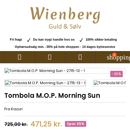
Fri fragt
Du kan trygt handle hos os
100% sikker betaling
Ophørsudsalg min. -35% på hele shoppen - 14 dages bytteservice
0



shoppin
-35%
Tombola M.O.P. Morning Sun
Fra Kazuri
471,25 kr.
725,00 kr.
Spar 35%