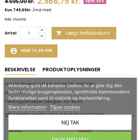
2.986,75 kr.
4.595,00 kr.
Spar 35%
Inkl. moms
Læg i indkøbskurv
Antal

account_circle
SEND TIL EN VEN
BESKRIVELSE
PRODUKTOPLYSNINGER
Guld Vedhæng 14 kt inkl. kæde i forgyldt sølv
Wienberg-guld.dk benytter cookies for at give dig den
bedst mulige brugeroplevelse, opretholde hjemmesidens
Str: 14x16mm
funktionalitet samt til statistik og markedsføring.
Sølvforgyldt kæde i længde: 42-45cm
Mere information
Tilpas cookies
25 ANDRE VARER I DEN SAMME KATEGORI:
<
<
>
>
NEJ TAK
-35%
-35%
OKAY MED MIG