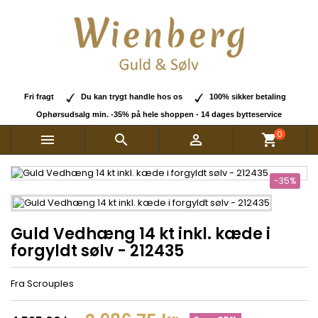
Fri fragt
Du kan trygt handle hos os
100% sikker betaling
Ophørsudsalg min. -35% på hele shoppen - 14 dages bytteservice
0



shopping_cart
-35%
Guld Vedhæng 14 kt inkl. kæde i
forgyldt sølv - 212435
Fra Scrouples