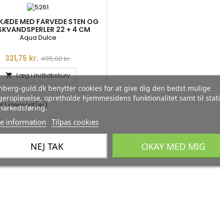
KÆDE MED FARVEDE STEN OG
SKVANDSPERLER 22 + 4 CM
Aqua Dulce
Pris
Normalpris
321,75 kr.
495,00 kr.
Læg i indkøbskurv

berg-guld.dk benytter cookies for at give dig den bedst mulige
eroplevelse, opretholde hjemmesidens funktionalitet samt til stati
af 1 element(er)
markedsføring.
e information
Tilpas cookies
NEJ TAK
OKAY MED MIG