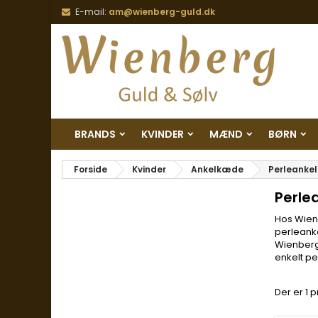
E-mail:
am@wienberg-guld.dk
BRANDS
KVINDER
MÆND
BØRN
Forside
Kvinder
Ankelkæde
Perleanke
Perle
Hos Wienb
perleanke
Wienberg-
enkelt pe
Der er 1 