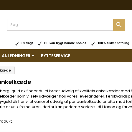

Fri fragt
Du kan trygt handle hos os
100% sikker betaling
ANLEDNINGER
BYTTESERVICE
lkæde
ankelkæde
erg-guld.dk finder du et bredt udvalg af kvalitets ankelkæder med fe
lkæder som vi selv udvælger hos vores leverandører. Ferskvandsperl
guld.dk har vi et varieret udvalg af perleankelkæde er ofte med for
rle er unik fra naturen, derfor kan perlerne variere lidt i facon og far
produkt.