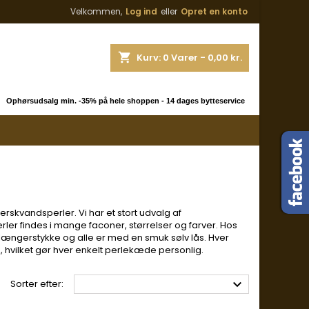
Velkommen,
Log ind
eller
Opret en konto
shopping_cart
Kurv:
0
Varer - 0,00 kr.
 Ophørsudsalg min. -35% på hele shoppen - 14 dages bytteservice
rskvandsperler. Vi har et stort udvalg af
er findes i mange faconer, størrelser og farver. Hos
længerstykke og alle er med en smuk sølv lås. Hver
ve, hvilket gør hver enkelt perlekæde personlig.

Sorter efter: