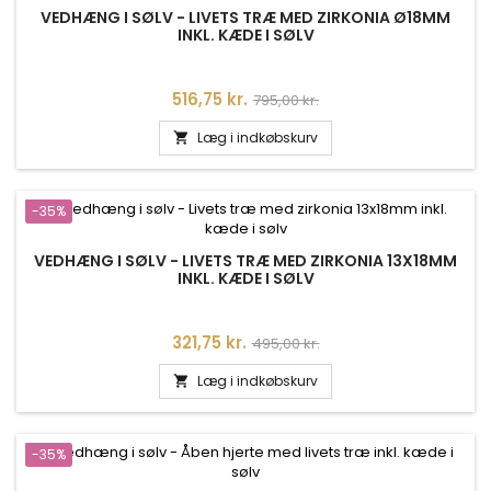
VEDHÆNG I SØLV - LIVETS TRÆ MED ZIRKONIA Ø18MM
INKL. KÆDE I SØLV
Pris
Normalpris
516,75 kr.
795,00 kr.
Læg i indkøbskurv

-35%
VEDHÆNG I SØLV - LIVETS TRÆ MED ZIRKONIA 13X18MM
INKL. KÆDE I SØLV
Pris
Normalpris
321,75 kr.
495,00 kr.
Læg i indkøbskurv

-35%