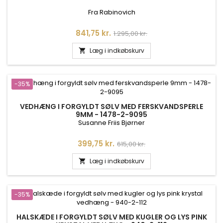
Fra Rabinovich
Pris
Normalpris
841,75 kr.
1.295,00 kr.
Læg i indkøbskurv

-35%
VEDHÆNG I FORGYLDT SØLV MED FERSKVANDSPERLE
9MM - 1478-2-9095
Susanne Friis Bjørner
Pris
Normalpris
399,75 kr.
615,00 kr.
Læg i indkøbskurv

-35%
HALSKÆDE I FORGYLDT SØLV MED KUGLER OG LYS PINK