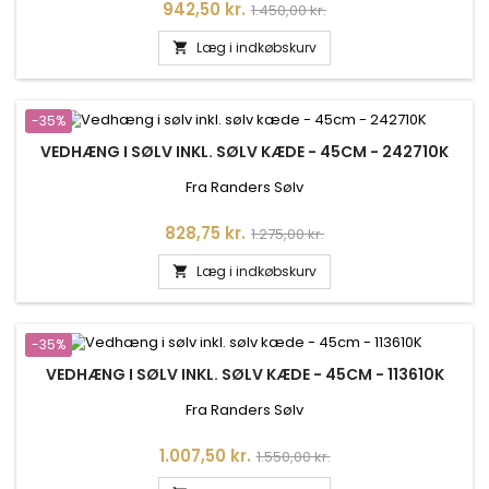
Pris
Normalpris
942,50 kr.
1.450,00 kr.
Læg i indkøbskurv

-35%
VEDHÆNG I SØLV INKL. SØLV KÆDE - 45CM - 242710K
Fra Randers Sølv
Pris
Normalpris
828,75 kr.
1.275,00 kr.
Læg i indkøbskurv

-35%
VEDHÆNG I SØLV INKL. SØLV KÆDE - 45CM - 113610K
Fra Randers Sølv
Pris
Normalpris
1.007,50 kr.
1.550,00 kr.