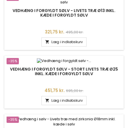
VEDHÆNG I FORGYLDT SØLV - LIVETS TRÆ Ø13 INKL.
KÆDE I FORGYLDT SØLV
Pris
Normalpris
321,75 kr.
495,00 kr.
Læg i indkøbskurv

-35%
VEDHÆNG I FORGYLDT SØLV - STORT LIVETS TRÆ Ø25
INKL. KÆDE I FORGYLDT SØLV
Pris
Normalpris
451,75 kr.
695,00 kr.
Læg i indkøbskurv

-35%