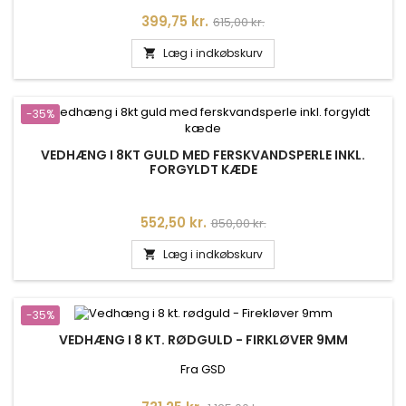
Pris
Normalpris
399,75 kr.
615,00 kr.
Læg i indkøbskurv

-35%
VEDHÆNG I 8KT GULD MED FERSKVANDSPERLE INKL.
FORGYLDT KÆDE
Pris
Normalpris
552,50 kr.
850,00 kr.
Læg i indkøbskurv

-35%
VEDHÆNG I 8 KT. RØDGULD - FIRKLØVER 9MM
Fra GSD