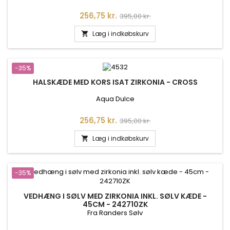
Pris
Normalpris
256,75 kr.
395,00 kr.
Læg i indkøbskurv

-35%
HALSKÆDE MED KORS ISAT ZIRKONIA - CROSS
Aqua Dulce
Pris
Normalpris
256,75 kr.
395,00 kr.
Læg i indkøbskurv

-35%
VEDHÆNG I SØLV MED ZIRKONIA INKL. SØLV KÆDE -
45CM - 242710ZK
Fra Randers Sølv