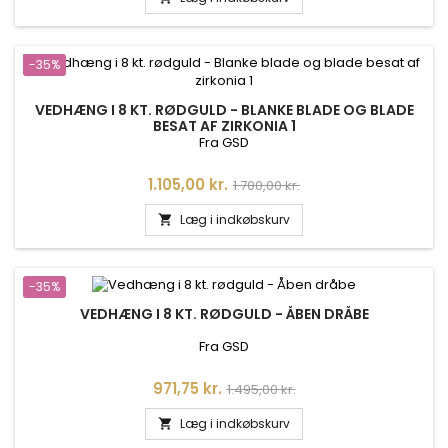
-35%
VEDHÆNG I 8 KT. RØDGULD - BLANKE BLADE OG BLADE
BESAT AF ZIRKONIA 1
Fra GSD
Pris
Normalpris
1.105,00 kr.
1.700,00 kr.
Læg i indkøbskurv

-35%
VEDHÆNG I 8 KT. RØDGULD - ÅBEN DRÅBE
Fra GSD
Pris
Normalpris
971,75 kr.
1.495,00 kr.
Læg i indkøbskurv
