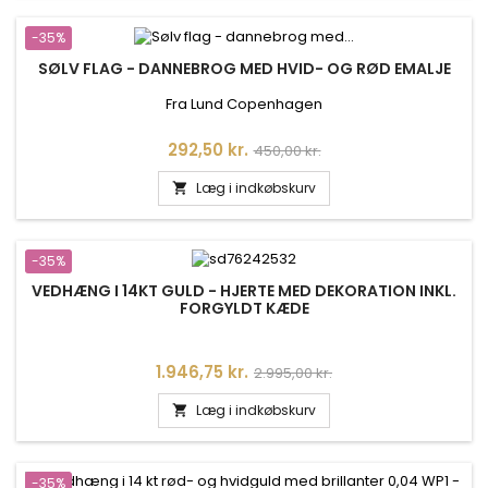
-35%
SØLV FLAG - DANNEBROG MED HVID- OG RØD EMALJE
Fra Lund Copenhagen
Pris
Normalpris
292,50 kr.
450,00 kr.
Læg i indkøbskurv

-35%
VEDHÆNG I 14KT GULD - HJERTE MED DEKORATION INKL.
FORGYLDT KÆDE
Pris
Normalpris
1.946,75 kr.
2.995,00 kr.
Læg i indkøbskurv

-35%