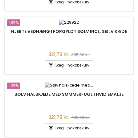
Læg i indkøbskurv

-35%
HJERTE VEDHÆNG I FORGYLDT SØLV INCL. SØLV KÆDE
Pris
Normalpris
321,75 kr.
495,00 kr.
Læg i indkøbskurv

-35%
SØLV HALSKÆDE MED SOMMERFUGL I HVID EMALJE
Pris
Normalpris
321,75 kr.
495,00 kr.
Læg i indkøbskurv
