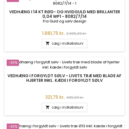
VEDHÆNG I 14 KT RØD- OG HVIDGULD MED BRILLANTER
0,04 WP1 - 8082/7/14
Fra Guld og sølv design
Pris
Normalpris
1.881,75 kr.
2.895,00 kr.
Læg i indkøbskurv

-35%
VEDHÆNG I FORGYLDT SØLV - LIVETS TRÆ MED BLADE AF
HJERTER INKL. KÆDE I FORGYLDT SØLV
Pris
Normalpris
321,75 kr.
495,00 kr.
Læg i indkøbskurv

-35%