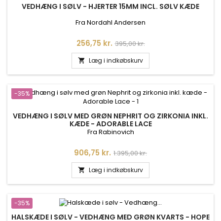
VEDHÆNG I SØLV - HJERTER 15MM INCL. SØLV KÆDE
Fra Nordahl Andersen
Pris
Normalpris
256,75 kr.
395,00 kr.
Læg i indkøbskurv

-35%
VEDHÆNG I SØLV MED GRØN NEPHRIT OG ZIRKONIA INKL.
KÆDE - ADORABLE LACE
Fra Rabinovich
Pris
Normalpris
906,75 kr.
1.395,00 kr.
Læg i indkøbskurv

-35%
HALSKÆDE I SØLV - VEDHÆNG MED GRØN KVARTS - HOPE