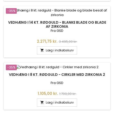
-35%
VEDHÆNG I 14 KT. RØDGULD - BLANKE BLADE OG BLADE
AF ZIRKONIA
Fra GSD
Pris
Normalpris
2.271,75 kr.
3.495,00 kr.
Læg i indkøbskurv

-35%
VEDHÆNG I 8 KT. RØDGULD - CIRKLER MED ZIRKONIA 2
Fra GSD
Pris
Normalpris
1.105,00 kr.
1.700,00 kr.
Læg i indkøbskurv
