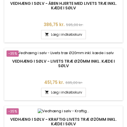
VEDHÆNG I SØLV - ÅBEN HJERTE MED LIVETS TRÆ INKL.
KÆDE I SØLV
Pris
Normalpris
386,75 kr.
595,00 kr.
Læg i indkøbskurv

-35%
VEDHÆNG I SØLV - LIVETS TRÆ Ø20MM INKL. KÆDE I
SØLV
Pris
Normalpris
451,75 kr.
695,00 kr.
Læg i indkøbskurv

-35%
VEDHÆNG I SØLV - KRAFTIG LIVETS TRÆ Ø20MM INKL.
KÆDE I SØLV