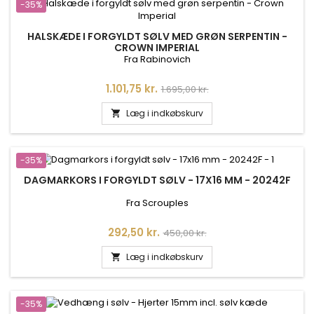
-35%
HALSKÆDE I FORGYLDT SØLV MED GRØN SERPENTIN -
CROWN IMPERIAL
Fra Rabinovich
Pris
Normalpris
1.101,75 kr.
1.695,00 kr.
Læg i indkøbskurv

-35%
DAGMARKORS I FORGYLDT SØLV - 17X16 MM - 20242F
Fra Scrouples
Pris
Normalpris
292,50 kr.
450,00 kr.
Læg i indkøbskurv

-35%