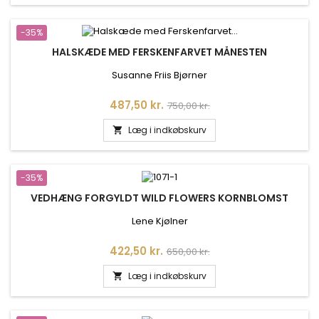
-35%
HALSKÆDE MED FERSKENFARVET MÅNESTEN
Susanne Friis Bjørner
Pris
Normalpris
487,50 kr.
750,00 kr.
Læg i indkøbskurv

-35%
VEDHÆNG FORGYLDT WILD FLOWERS KORNBLOMST
Lene Kjølner
Pris
Normalpris
422,50 kr.
650,00 kr.
Læg i indkøbskurv
