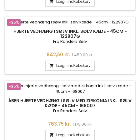
Læg i indkøbskurv

-35%
HJERTE VEDHÆNG I SØLV INKL. SØLV KÆDE - 45CM -
122907G
Fra Randers Sølv
Pris
Normalpris
942,50 kr.
1.450,00 kr.
Læg i indkøbskurv

-35%
ÅBEN HJERTE VEDHÆNG I SØLV MED ZIRKONIA INKL. SØLV
KÆDE - 45CM - 168007
Fra Randers Sølv
Pris
Normalpris
763,75 kr.
1.175,00 kr.
Læg i indkøbskurv
