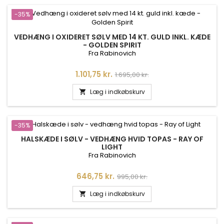
-35%
VEDHÆNG I OXIDERET SØLV MED 14 KT. GULD INKL. KÆDE
- GOLDEN SPIRIT
Fra Rabinovich
Pris
Normalpris
1.101,75 kr.
1.695,00 kr.
Læg i indkøbskurv

-35%
HALSKÆDE I SØLV - VEDHÆNG HVID TOPAS - RAY OF
LIGHT
Fra Rabinovich
Pris
Normalpris
646,75 kr.
995,00 kr.
Læg i indkøbskurv
