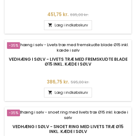
Pris
Normalpris
451,75 kr.
695,00 kr.
Læg i indkøbskurv

-35%
VEDHÆNG I SØLV - LIVETS TRÆ MED FREMSKUDTE BLADE
Ø15 INKL. KÆDE I SØLV
Pris
Normalpris
386,75 kr.
595,00 kr.
Læg i indkøbskurv

-35%
VEDHÆNG I SØLV - SNOET RING MED LIVETS TRÆ Ø15
INKL. KÆDE I SØLV