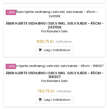
-35%
ÅBEN HJERTE VEDHÆNG I SØLV INKL. SØLV KÆDE - 45CM -
243110K
Fra Randers Sølv
Pris
Normalpris
828,75 kr.
1.275,00 kr.
Læg i indkøbskurv

-35%
ÅBEN HJERTE VEDHÆNG I SØLV INKL. SØLV KÆDE - 45CM -
168307
Fra Randers Sølv
Pris
Normalpris
763,75 kr.
1.175,00 kr.
Læg i indkøbskurv
