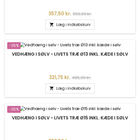
Pris
Normalpris
357,50 kr.
550,00 kr.
Læg i indkøbskurv

-35%
VEDHÆNG I SØLV - LIVETS TRÆ Ø13 INKL. KÆDE I SØLV
Pris
Normalpris
321,75 kr.
495,00 kr.
Læg i indkøbskurv

-35%
VEDHÆNG I SØLV - LIVETS TRÆ Ø15 INKL. KÆDE I SØLV