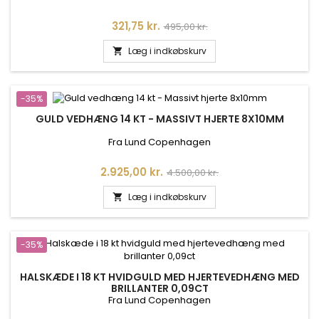
Pris
Normalpris
321,75 kr.
495,00 kr.
Læg i indkøbskurv

-35%
GULD VEDHÆNG 14 KT - MASSIVT HJERTE 8X10MM
Fra Lund Copenhagen
Pris
Normalpris
2.925,00 kr.
4.500,00 kr.
Læg i indkøbskurv

-35%
HALSKÆDE I 18 KT HVIDGULD MED HJERTEVEDHÆNG MED
BRILLANTER 0,09CT
Fra Lund Copenhagen