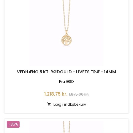
VEDHÆNG 8 KT. RØDGULD - LIVETS TRÆ - 14MM
Fra GSD
Pris
Normalpris
1.218,75 kr.
1.875,00 kr.
Læg i indkøbskurv

-35%