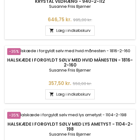
KRYSTAL VEDHÆNG - 940-2-112
Susanne Friis Bjørner
Pris
Normalpris
646,75 kr.
995,00 kr.
Læg i indkøbskurv

-35%
HALSKÆDE I FORGYLDT SØLV MED HVID MÅNESTEN - 1816-
2-160
Susanne Friis Bjørner
Pris
Normalpris
357,50 kr.
550,00 kr.
Læg i indkøbskurv

-35%
HALSKÆDE I FORGYLDT SØLV MED LYS AMETYST - 1104-2-
198
Susanne Friis Bjørner