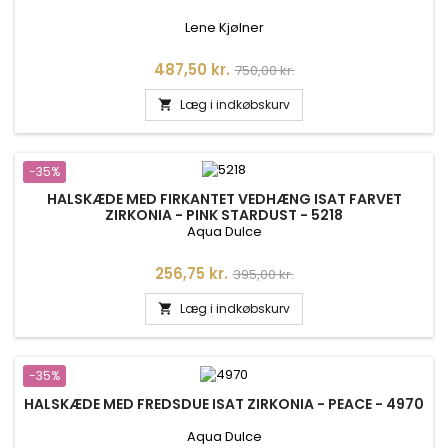
Lene Kjølner
Pris
Normalpris
487,50 kr.
750,00 kr.
Læg i indkøbskurv

-35%
HALSKÆDE MED FIRKANTET VEDHÆNG ISAT FARVET
ZIRKONIA - PINK STARDUST - 5218
Aqua Dulce
Pris
Normalpris
256,75 kr.
395,00 kr.
Læg i indkøbskurv

-35%
HALSKÆDE MED FREDSDUE ISAT ZIRKONIA - PEACE - 4970
Aqua Dulce