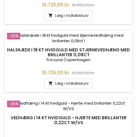
Pris
Normalpris
10.725,00 kr.
16.500,00 kr.
Læg i indkøbskurv

-35%
HALSKÆDE I 18 KT HVIDGULD MED STJERNEVEDHÆNG MED
BRILLANTER 0,08CT
Fra Lund Copenhagen
Pris
Normalpris
10.725,00 kr.
16.500,00 kr.
Læg i indkøbskurv

-35%
VEDHÆNG I 14 KT HVIDGULD - HJERTE MED BRILLANTER
0,22CT W/VS