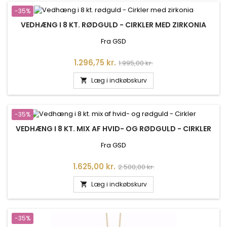
-35%
VEDHÆNG I 8 KT. RØDGULD - CIRKLER MED ZIRKONIA
Fra GSD
Pris
Normalpris
1.296,75 kr.
1.995,00 kr.
Læg i indkøbskurv

-35%
VEDHÆNG I 8 KT. MIX AF HVID- OG RØDGULD - CIRKLER
Fra GSD
Pris
Normalpris
1.625,00 kr.
2.500,00 kr.
Læg i indkøbskurv

-35%