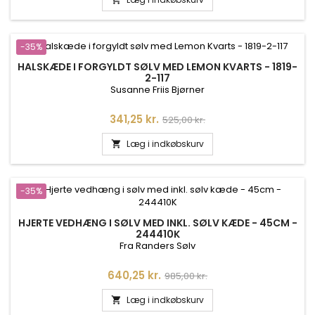
-35%
HALSKÆDE I FORGYLDT SØLV MED LEMON KVARTS - 1819-
2-117
Susanne Friis Bjørner
Pris
Normalpris
341,25 kr.
525,00 kr.
Læg i indkøbskurv

-35%
HJERTE VEDHÆNG I SØLV MED INKL. SØLV KÆDE - 45CM -
244410K
Fra Randers Sølv
Pris
Normalpris
640,25 kr.
985,00 kr.
Læg i indkøbskurv
