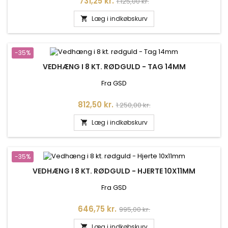
Pris
Normalpris
731,25 kr.
1.125,00 kr.
Læg i indkøbskurv

-35%
VEDHÆNG I 8 KT. RØDGULD - TAG 14MM
Fra GSD
Pris
Normalpris
812,50 kr.
1.250,00 kr.
Læg i indkøbskurv

-35%
VEDHÆNG I 8 KT. RØDGULD - HJERTE 10X11MM
Fra GSD
Pris
Normalpris
646,75 kr.
995,00 kr.
Læg i indkøbskurv
