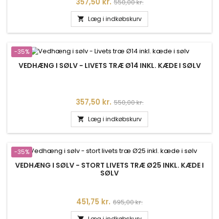
Pris
Normalpris
357,50 kr.
550,00 kr.
Læg i indkøbskurv

-35%
VEDHÆNG I SØLV - LIVETS TRÆ Ø14 INKL. KÆDE I SØLV
Pris
Normalpris
357,50 kr.
550,00 kr.
Læg i indkøbskurv

-35%
VEDHÆNG I SØLV - STORT LIVETS TRÆ Ø25 INKL. KÆDE I
SØLV
Pris
Normalpris
451,75 kr.
695,00 kr.
Læg i indkøbskurv
