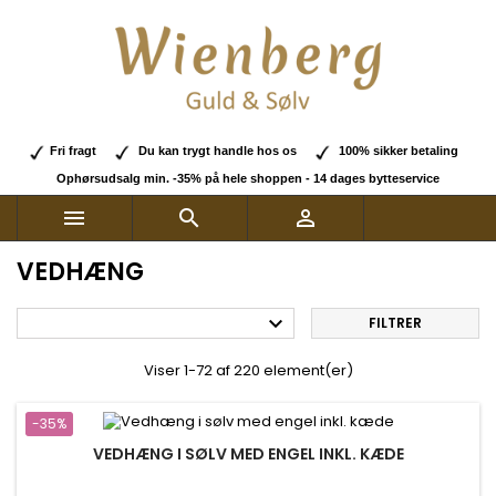
Fri fragt
Du kan trygt handle hos os
100% sikker betaling
Ophørsudsalg min. -35% på hele shoppen - 14 dages bytteservice



VEDHÆNG

FILTRER
Viser 1-72 af 220 element(er)
-35%
VEDHÆNG I SØLV MED ENGEL INKL. KÆDE