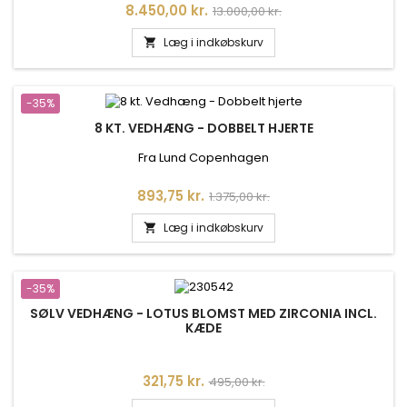
Pris
Normalpris
8.450,00 kr.
13.000,00 kr.
Læg i indkøbskurv

-35%
8 KT. VEDHÆNG - DOBBELT HJERTE
Fra Lund Copenhagen
Pris
Normalpris
893,75 kr.
1.375,00 kr.
Læg i indkøbskurv

-35%
SØLV VEDHÆNG - LOTUS BLOMST MED ZIRCONIA INCL.
KÆDE
Pris
Normalpris
321,75 kr.
495,00 kr.