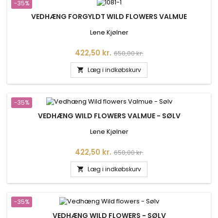
-35%
VEDHÆNG FORGYLDT WILD FLOWERS VALMUE
Lene Kjølner
Pris
Normalpris
422,50 kr.
650,00 kr.
Læg i indkøbskurv

-35%
VEDHÆNG WILD FLOWERS VALMUE - SØLV
Lene Kjølner
Pris
Normalpris
422,50 kr.
650,00 kr.
Læg i indkøbskurv

-35%
VEDHÆNG WILD FLOWERS - SØLV