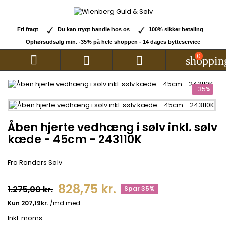
Fri fragt
Du kan trygt handle hos os
100% sikker betaling
Ophørsudsalg min. -35% på hele shoppen - 14 dages bytteservice
0



shoppin
-35%
Åben hjerte vedhæng i sølv inkl. sølv
kæde - 45cm - 243110K
Fra Randers Sølv
828,75 kr.
1.275,00 kr.
Spar 35%
Inkl. moms