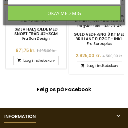
<
<
>
>
OKAY MED MIG
-35%
-35%
SØLV HALSKÆDE MED
SNOET TRÅD 42+3CM
GULD VEDHÆNG 8 KT MED
Fra San Design
BRILLANT 0,02CT - INKL.
KÆDE I 8KT GULD - 33373-
Fra Scrouples
45
Pris
Normalpris
971,75 kr.
1.495,00 kr.
Pris
Normalpris
2.925,00 kr.
4.500,00 kr.
Læg i indkøbskurv

Læg i indkøbskurv

Følg os på Facebook

INFORMATION