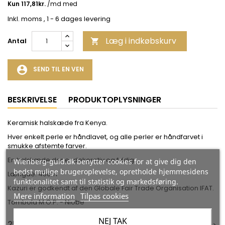
Inkl. moms
, 1 - 6 dages levering
Læg i indkøbskurv
Antal

account_circle
SEND TIL EN VEN
BESKRIVELSE
PRODUKTOPLYSNINGER
Keramisk halskæde fra Kenya.
Hver enkelt perle er håndlavet, og alle perler er håndfarvet i
smukke afstemte farver.
En halskæde der er dekorativ og fyldig.
Wienberg-guld.dk benytter cookies for at give dig den
bedst mulige brugeroplevelse, opretholde hjemmesidens
Længde: 45cm
funktionalitet samt til statistik og markedsføring.
Kazuri er godkendt af den Globale Fair Trade Organisation IFAT.
Mere information
Tilpas cookies
Tombola M.O.P. - Niobe
NEJ TAK
25 ANDRE VARER I DEN SAMME KATEGORI: