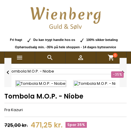
Fri fragt
Du kan trygt handle hos os
100% sikker betaling
Ophørsudsalg min. -35% på hele shoppen - 14 dages bytteservice
0



shopping_cart


-35%
Tombola M.O.P. - Niobe
Fra Kazuri
471,25 kr.
725,00 kr.
Spar 35%