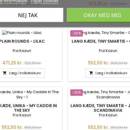
e information
Tilpas cookies
Pris
Normalpris
Pris
Normalpr
471,25 kr.
471,25 kr.
725,00 kr.
725,00 kr.
Læg i indkøbskurv
Læg i indkøbskurv
NEJ TAK
OKAY MED MIG


-35%
PLAIN ROUNDS - LILAC
LANG KÆDE, TINY SMARTIE -
Fra Kazuri
Fra Kazuri
Pris
Normalpris
Pris
Normalpr
471,25 kr.
552,50 kr.
725,00 kr.
850,00 kr.
Læg i indkøbskurv
Læg i indkøbskurv


-35%
KÆDE, UNIKA - MY CADDIE IN
LANG KÆDE, TINY SMARTIE - 
THE SKY
SCANDINAVIA
Fra Kazuri
Fra Kazuri
Pris
Normalpris
Pris
Normalpr
552,50 kr.
552,50 kr.
850,00 kr.
850,00 kr.