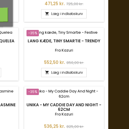
is
Pris
Normalpris
471,25 kr.
725,00 kr.
Læg i indkøbskurv

-35%
 QUELEA
LANG KÆDE, TINY SMARTIE - TRENDY
Fra Kazuri
is
Pris
Normalpris
552,50 kr.
850,00 kr.
Læg i indkøbskurv

-35%
JASMINE
UNIKA - MY CADDIE DAY AND NIGHT -
62CM
Fra Kazuri
is
Pris
Normalpris
536,25 kr.
825,00 kr.