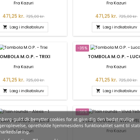
Fra Kazuri
Fra Kazuri
Pris
Normalpris
Pris
Normalpr
471,25 kr.
471,25 kr.
725,00 kr.
725,00 kr.
Læg i indkøbskurv
Læg i indkøbskurv


-35%
OMBOLA M.O.P. - TRIXI
TOMBOLA M.O.P. - LU
Fra Kazuri
Fra Kazuri
Pris
Normalpris
Pris
Normalpr
471,25 kr.
471,25 kr.
725,00 kr.
725,00 kr.
Læg i indkøbskurv
Læg i indkøbskurv


-35%
berg-guld.dk benytter cookies for at give dig den bedst mulige
PLAIN ROUNDS - ALEXIS
PLAIN ROUNDS - VIVID Y
eroplevelse, opretholde hjemmesidens funktionalitet samt til stati
Fra Kazuri
Fra Kazuri
markedsføring.