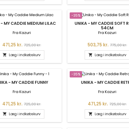
-35%
 - MY CADDIE MEDIUM LILAC
UNIKA - MY CADDIE SOFT R
54CM
Fra Kazuri
Fra Kazuri
Pris
Normalpris
Pris
Normalpr
471,25 kr.
503,75 kr.
725,00 kr.
775,00 kr.
Læg i indkøbskurv
Læg i indkøbskurv


-35%
IKA - MY CADDIE FUNNY
UNIKA - MY CADDIE RE
Fra Kazuri
Fra Kazuri
Pris
Normalpris
Pris
Normalpr
471,25 kr.
471,25 kr.
725,00 kr.
725,00 kr.
Læg i indkøbskurv
Læg i indkøbskurv

