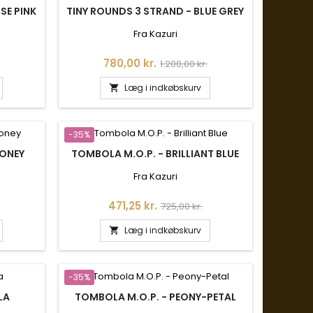
SE PINK
TINY ROUNDS 3 STRAND - BLUE GREY
Fra Kazuri
s
Pris
Normalpris
780,00 kr.
1.200,00 kr.
Læg i indkøbskurv

-35%
HONEY
TOMBOLA M.O.P. - BRILLIANT BLUE
Fra Kazuri
is
Pris
Normalpris
471,25 kr.
725,00 kr.
Læg i indkøbskurv

-35%
LA
TOMBOLA M.O.P. - PEONY-PETAL