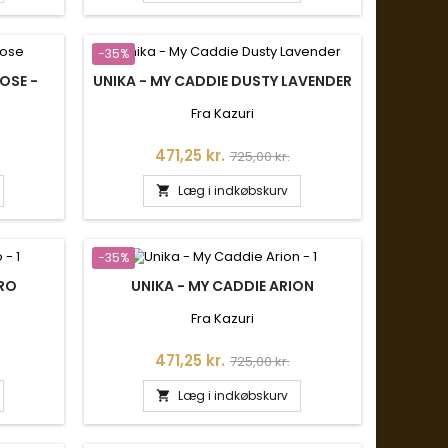
-35%
OSE -
UNIKA - MY CADDIE DUSTY LAVENDER
Fra Kazuri
is
Pris
Normalpris
471,25 kr.
725,00 kr.
Læg i indkøbskurv

-35%
TRO
UNIKA - MY CADDIE ARION
Fra Kazuri
is
Pris
Normalpris
471,25 kr.
725,00 kr.
Læg i indkøbskurv
