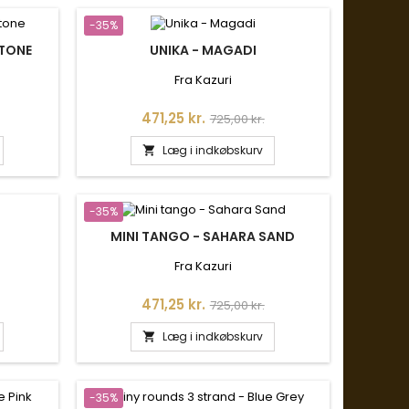
-35%
STONE
UNIKA - MAGADI
Fra Kazuri
is
Pris
Normalpris
471,25 kr.
725,00 kr.
Læg i indkøbskurv

-35%
MINI TANGO - SAHARA SAND
Fra Kazuri
is
Pris
Normalpris
471,25 kr.
725,00 kr.
Læg i indkøbskurv

-35%