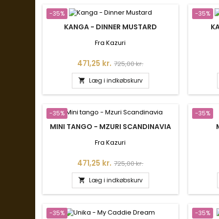
-35%
-35%
KANGA - DINNER MUSTARD
KA
Fra Kazuri
Pris
Normalpris
471,25 kr.
725,00 kr.
Læg i indkøbskurv

-35%
-35%
MINI TANGO - MZURI SCANDINAVIA
Fra Kazuri
Pris
Normalpris
471,25 kr.
725,00 kr.
Læg i indkøbskurv

-35%
-35%