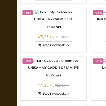
-35%
-35%
UNIKA - MY CADDIE ILIA
UNIKA
Fra Kazuri
Pris
Normalpris
471,25 kr.
725,00 kr.
Læg i indkøbskurv

-35%
-35%
UNIKA - MY CADDIE CREAM EYE
UN
Fra Kazuri
Pris
Normalpris
471,25 kr.
725,00 kr.
Læg i indkøbskurv
