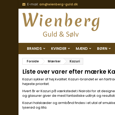
E-mail:
am@wienberg-guld.dk
BRANDS
KVINDER
MÆND
BØRN
Forside
Mærker
Kazuri
Liste over varer efter mærke Ka
Kazuri sykker af høj kvalitet. Kazuri-brandet er en fair
højeste prioritet.
Hvert år er Kazuri på værkstedet i Nairobi for at des
og glasurer giver de mest fantastiske udtryk og resultat
Kazuri halskæder og armbånd findes i et utal af smukke f
lyserød og lilla.