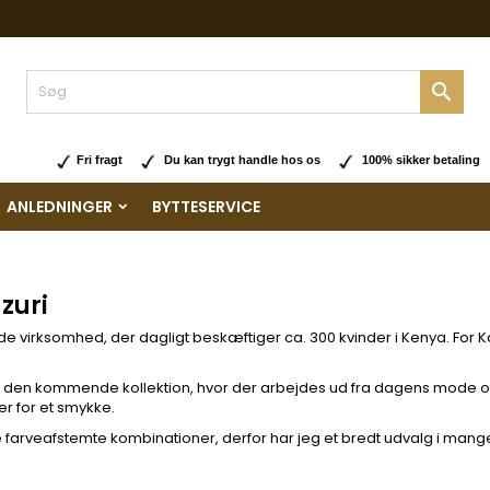

Fri fragt
Du kan trygt handle hos os
100% sikker betaling
ANLEDNINGER
BYTTESERVICE
zuri
trade virksomhed, der dagligt beskæftiger ca. 300 kvinder i Kenya. For 
igne den kommende kollektion, hvor der arbejdes ud fra dagens mode
er for et smykke.
arveafstemte kombinationer, derfor har jeg et bredt udvalg i mange farv