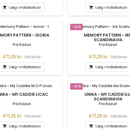
Læg i indkøbskurv
Læg i indkøbskurv


-35%
MORY PATTERN - ISORIA
MEMORY PATTERN - IR
SCANDINAVIA
Fra Kazuri
Fra Kazuri
Pris
Normalpris
Pris
Normalpr
471,25 kr.
471,25 kr.
725,00 kr.
725,00 kr.
Læg i indkøbskurv
Læg i indkøbskurv


-35%
NIKA - MY CADDIE LICAC
UNIKA - MY CADDIE ILI
SCANDINAVIA
Fra Kazuri
Fra Kazuri
Pris
Normalpris
Pris
Normalpr
471,25 kr.
471,25 kr.
725,00 kr.
725,00 kr.
Læg i indkøbskurv
Læg i indkøbskurv

