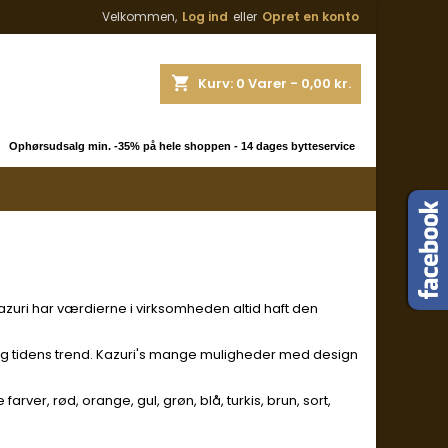
Velkommen,
Log ind
eller
Opret en konto
shopping_cart
Kurv:
0
Varer - 0,00 kr.
 Ophørsudsalg min. -35% på hele shoppen - 14 dages bytteservice
Kazuri har værdierne i virksomheden altid haft den
 og tidens trend. Kazuri's mange muligheder med design
er, rød, orange, gul, grøn, blå, turkis, brun, sort,