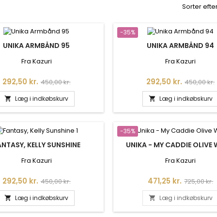
Sorter efter
-35%
UNIKA ARMBÅND 95
UNIKA ARMBÅND 94
Fra Kazuri
Fra Kazuri
Pris
Normalpris
Pris
Normalpr
292,50 kr.
292,50 kr.
450,00 kr.
450,00 kr.
Læg i indkøbskurv
Læg i indkøbskurv


-35%
ANTASY, KELLY SUNSHINE
UNIKA - MY CADDIE OLIVE 
Fra Kazuri
Fra Kazuri
Pris
Normalpris
Pris
Normalpr
292,50 kr.
471,25 kr.
450,00 kr.
725,00 kr.
Læg i indkøbskurv
Læg i indkøbskurv

