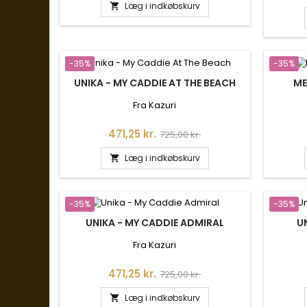
Læg i indkøbskurv

-35%
-35%
UNIKA - MY CADDIE AT THE BEACH
ME
Fra Kazuri
Pris
Normalpris
471,25 kr.
725,00 kr.
Læg i indkøbskurv

-35%
-35%
UNIKA - MY CADDIE ADMIRAL
U
Fra Kazuri
Pris
Normalpris
471,25 kr.
725,00 kr.
Læg i indkøbskurv
