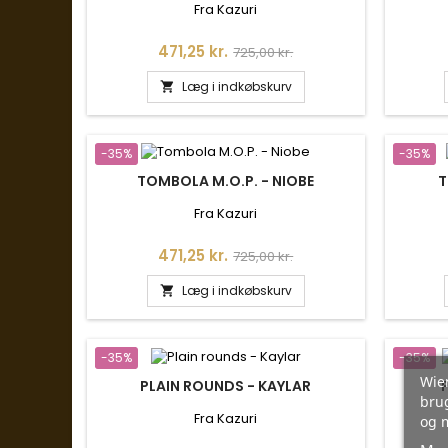
Fra Kazuri
Pris
Normalpris
471,25 kr.
725,00 kr.
Læg i indkøbskurv

-35%
-35%
TOMBOLA M.O.P. - NIOBE
T
Fra Kazuri
Pris
Normalpris
471,25 kr.
725,00 kr.
Læg i indkøbskurv

-35%
-35%
Wien
PLAIN ROUNDS - KAYLAR
brug
Fra Kazuri
og 