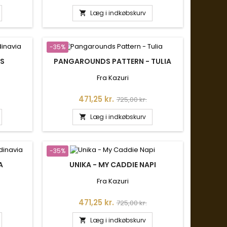
Læg i indkøbskurv

-35%
IS
PANGAROUNDS PATTERN - TULIA
Fra Kazuri
is
Pris
Normalpris
471,25 kr.
725,00 kr.
Læg i indkøbskurv

-35%
A
UNIKA - MY CADDIE NAPI
Fra Kazuri
is
Pris
Normalpris
471,25 kr.
725,00 kr.
Læg i indkøbskurv
