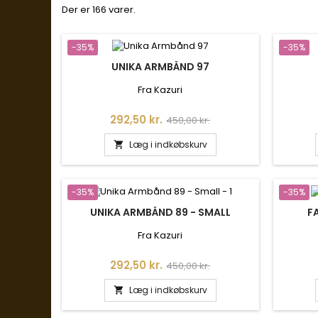
Der er 166 varer.
-35%
-35%
UNIKA ARMBÅND 97
Fra Kazuri
Pris
Normalpris
292,50 kr.
450,00 kr.
Læg i indkøbskurv

-35%
-35%
UNIKA ARMBÅND 89 - SMALL
F
Fra Kazuri
Pris
Normalpris
292,50 kr.
450,00 kr.
Læg i indkøbskurv
