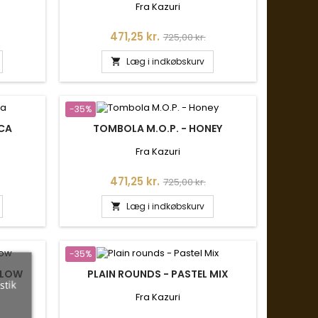
Fra Kazuri
is
Pris
Normalpris
471,25 kr.
725,00 kr.
Læg i indkøbskurv

-35%
CCA
TOMBOLA M.O.P. - HONEY
Fra Kazuri
is
Pris
Normalpris
471,25 kr.
725,00 kr.
Læg i indkøbskurv

-35%
ELLOW
PLAIN ROUNDS - PASTEL MIX
stik
Fra Kazuri