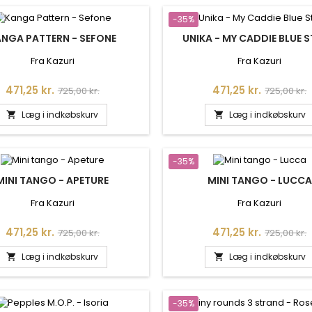
-35%
NGA PATTERN - SEFONE
UNIKA - MY CADDIE BLUE 
Fra Kazuri
Fra Kazuri
Pris
Normalpris
Pris
Normalpr
471,25 kr.
471,25 kr.
725,00 kr.
725,00 kr.
Læg i indkøbskurv
Læg i indkøbskurv


-35%
MINI TANGO - APETURE
MINI TANGO - LUCCA
Fra Kazuri
Fra Kazuri
Pris
Normalpris
Pris
Normalpr
471,25 kr.
471,25 kr.
725,00 kr.
725,00 kr.
Læg i indkøbskurv
Læg i indkøbskurv


-35%