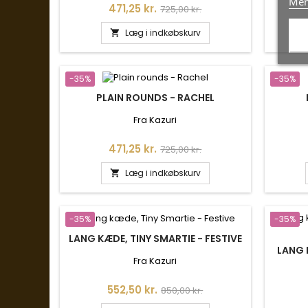
Mer
Pris
Normalpris
471,25 kr.
725,00 kr.
Læg i indkøbskurv

-35%
-35%
PLAIN ROUNDS - RACHEL
Fra Kazuri
Pris
Normalpris
471,25 kr.
725,00 kr.
Læg i indkøbskurv

-35%
-35%
LANG KÆDE, TINY SMARTIE - FESTIVE
LANG 
Fra Kazuri
Pris
Normalpris
552,50 kr.
850,00 kr.