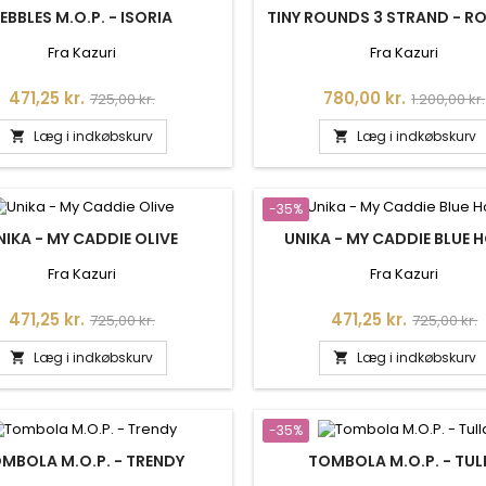
EBBLES M.O.P. - ISORIA
TINY ROUNDS 3 STRAND - RO
Fra Kazuri
Fra Kazuri
Pris
Normalpris
Pris
Normalpri
471,25 kr.
780,00 kr.
725,00 kr.
1.200,00 kr.
Læg i indkøbskurv
Læg i indkøbskurv


-35%
NIKA - MY CADDIE OLIVE
UNIKA - MY CADDIE BLUE 
Fra Kazuri
Fra Kazuri
Pris
Normalpris
Pris
Normalpr
471,25 kr.
471,25 kr.
725,00 kr.
725,00 kr.
Læg i indkøbskurv
Læg i indkøbskurv


-35%
MBOLA M.O.P. - TRENDY
TOMBOLA M.O.P. - TUL