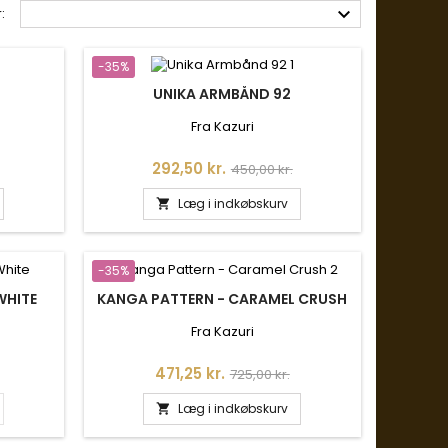

:
-35%
UNIKA ARMBÅND 92
Fra Kazuri
is
Pris
Normalpris
292,50 kr.
450,00 kr.
Læg i indkøbskurv

-35%
WHITE
KANGA PATTERN - CARAMEL CRUSH
Fra Kazuri
is
Pris
Normalpris
471,25 kr.
725,00 kr.
Læg i indkøbskurv
