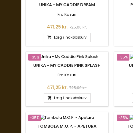
UNIKA - MY CADDIE DREAM
P
Fra Kazuri
Pris
Normalpris
471,25 kr.
725,00 kr.
Læg i indkøbskurv

-35%
-35%
UNIKA - MY CADDIE PINK SPLASH
U
Fra Kazuri
Pris
Normalpris
471,25 kr.
725,00 kr.
Læg i indkøbskurv

-35%
-35%
TOMBOLA M.O.P. - APETURA
TO