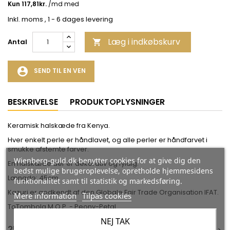
Inkl. moms
, 1 - 6 dages levering
Læg i indkøbskurv
Antal

account_circle
SEND TIL EN VEN
BESKRIVELSE
PRODUKTOPLYSNINGER
Keramisk halskæde fra Kenya.
Hver enkelt perle er håndlavet, og alle perler er håndfarvet i
smukke afstemte farver.
Wienberg-guld.dk benytter cookies for at give dig den
En halskæde der er dekorativ og fyldig.
bedst mulige brugeroplevelse, opretholde hjemmesidens
Længde: 45cm
funktionalitet samt til statistik og markedsføring.
Kazuri er godkendt af den Globale Fair Trade Organisation IFAT.
Mere information
Tilpas cookies
ToTombola M.O.P. - Peony-Petal
NEJ TAK
25 ANDRE VARER I DEN SAMME KATEGORI: