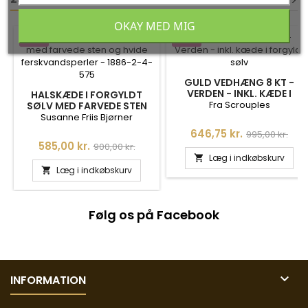
<
<
>
>
OKAY MED MIG
-35%
-35%
GULD VEDHÆNG 8 KT -
VERDEN - INKL. KÆDE I
HALSKÆDE I FORGYLDT
FORGYLDT SØLV - 211023
Fra Scrouples
SØLV MED FARVEDE STEN
OG HVIDE
Susanne Friis Bjørner
FERSKVANDSPERLER - 1886-
Pris
Normalpris
646,75 kr.
995,00 kr.
2-45-575
Pris
Normalpris
585,00 kr.
900,00 kr.
Læg i indkøbskurv

Læg i indkøbskurv

Følg os på Facebook

INFORMATION