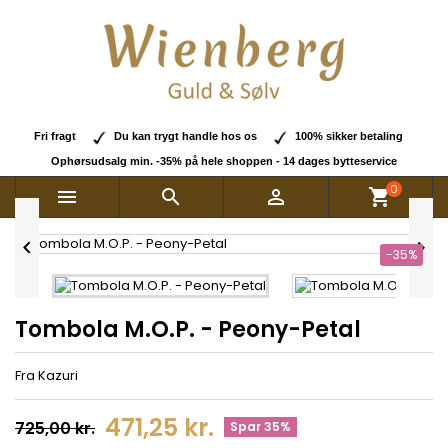
Fri fragt
Du kan trygt handle hos os
100% sikker betaling
Ophørsudsalg min. -35% på hele shoppen - 14 dages bytteservice
0



shopping_cart


-35%
Tombola M.O.P. - Peony-Petal
Fra Kazuri
471,25 kr.
725,00 kr.
Spar 35%