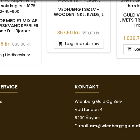
VEDHÆNG I SØLV -
WOODEN INKL. KÆDE, L
GULD V
LIVETS T
E MED ET MIX AF
INKL. K
Fr
ERSKVANDSPERLER
RGYLDTE SØLV
ne Friis Bjørner
Pris
Normalpris
357,50 kr.
550,00 kr.
- 1878-2-45-900
Pris
1.036,7
Normalpris
5 kr.
Læg i indkøbskurv
835,00 kr.

Læ

g i indkøbskurv
ERVICE
KONTAKT
os
Wienberg Guld Og Sølv
Ved Lunden 4
8230 Åbyhøj
E-mail:
am@wienberg-guld.d