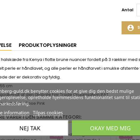
Antal
account_circle
S
VELSE
PRODUKTOPLYSNINGER
halskæde fra Kenya i flotte brune nuancer fordelt på 3 rækker med 
lt perle er håndlavet, og alle perler er håndfarvet i smukke afstemte 
de der er dekorativ og fyldig.
 55 cm
berg-guld.dk benytter cookies for at give dig den bedst mulige
 godkendt af den Globale Fair Trade Organisation IFAT.
eroplevelse, opretholde hjemmesidens funktionalitet samt til stati
ds 3 strand - Rose Pink
markedsføring.
e information
Tilpas cookies
RE VARER I DEN SAMME KATEGORI:
NEJ TAK
OKAY MED MIG
-35%
-35%