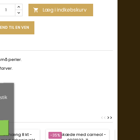
Læg i indkøbskurv

END TIL EN VEN
små perler.
farver.
stik
<
<
>
>
-35%
-35%