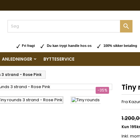

Fri fragt
Du kan trygt handle hos os
100% sikker betaling
ANLEDNINGER
BYTTESERVICE
 3 strand - Rose Pink
Tiny 
-35%
Fra Kazur
1.200,0
Inkl. mo