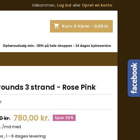
Velkommen,
Log ind
eller
Opret en konto
shopping_cart
Kurv:
0
Varer - 0,00 kr.
 Ophørsudsalg min. -35% på hele shoppen - 14 dages bytteservice
rounds 3 strand - Rose Pink
i
780,00 kr.
0 kr.
Spar 35%
ms
, 1 - 6 dages levering