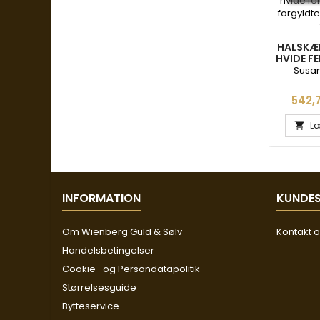
HALSKÆD
HVIDE F
OG FO
Susan
KUGLER 
Pris
542,7
Læ

INFORMATION
KUNDES
Om Wienberg Guld & Sølv
Kontakt 
Handelsbetingelser
Cookie- og Persondatapolitik
Størrelsesguide
Bytteservice