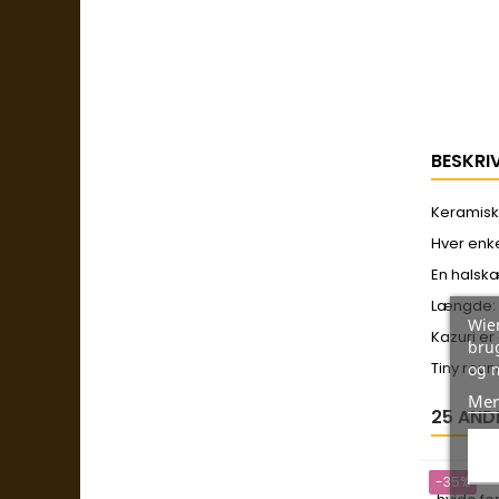
BESKRI
Keramisk 
Hver enke
En halskæ
Længde:
Wien
Kazuri er
brug
Tiny roun
og 
Mer
25 AND
-35%