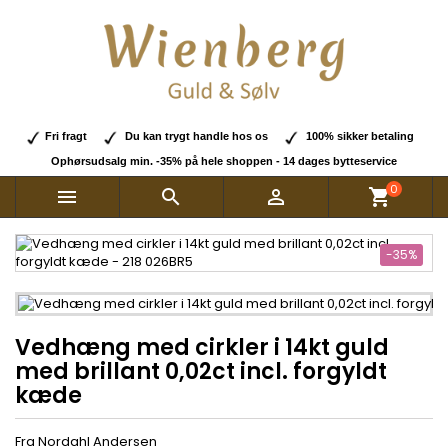
Fri fragt
Du kan trygt handle hos os
100% sikker betaling
Ophørsudsalg min. -35% på hele shoppen - 14 dages bytteservice
0



shopping_cart
-35%
Vedhæng med cirkler i 14kt guld
med brillant 0,02ct incl. forgyldt
kæde
Fra Nordahl Andersen