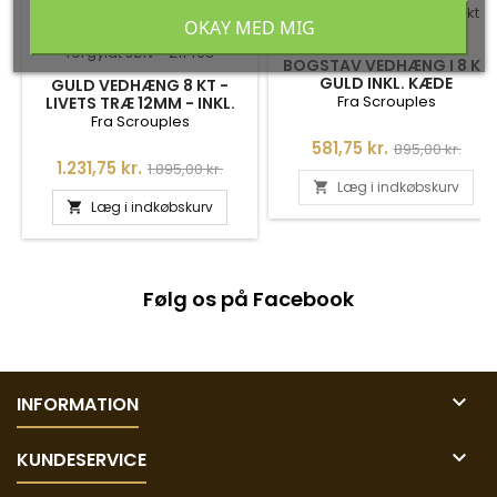
-35%
-35%
OKAY MED MIG
BOGSTAV VEDHÆNG I 8 KT
GULD INKL. KÆDE
GULD VEDHÆNG 8 KT -
Fra Scrouples
LIVETS TRÆ 12MM - INKL.
KÆDE I FORGYLDT SØLV -
Fra Scrouples
211463
Pris
Normalpris
581,75 kr.
895,00 kr.
Pris
Normalpris
1.231,75 kr.
1.895,00 kr.
Læg i indkøbskurv

Læg i indkøbskurv

Følg os på Facebook

INFORMATION

KUNDESERVICE