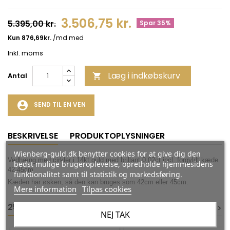
3.506,75 kr.
5.395,00 kr.
Spar 35%
Inkl. moms
Læg i indkøbskurv
Antal

account_circle
SEND TIL EN VEN
BESKRIVELSE
PRODUKTOPLYSNINGER
Wienberg-guld.dk benytter cookies for at give dig den
Vedhæng med cirkler i 14kt guld med brillant 0,02ct incl. forgyldt kæde
bedst mulige brugeroplevelse, opretholde hjemmesidens
42-45cm
funktionalitet samt til statistik og markedsføring.
Kæden har øsken, så den kan bruges som 42cm eller 45cm.
Mere information
Tilpas cookies
25 ANDRE VARER I DEN SAMME KATEGORI:
<
<
>
>
NEJ TAK