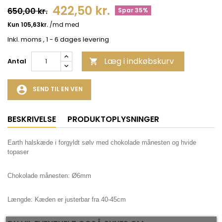
422,50 kr.
650,00 kr.
Spar 35%
Inkl. moms
, 1 - 6 dages levering
Læg i indkøbskurv
Antal

account_circle
SEND TIL EN VEN
BESKRIVELSE
PRODUKTOPLYSNINGER
Earth halskæde i forgyldt sølv med chokolade månesten og hvide
topaser
Chokolade månesten: Ø6mm
Længde: Kæden er justerbar fra 40-45cm