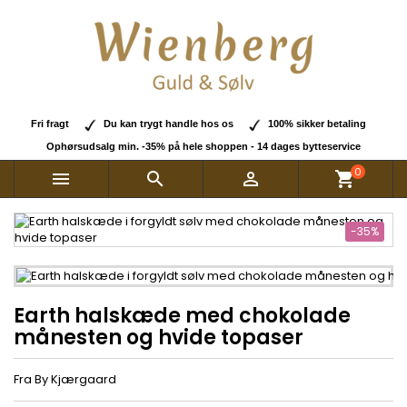
Fri fragt
Du kan trygt handle hos os
100% sikker betaling
Ophørsudsalg min. -35% på hele shoppen - 14 dages bytteservice
0



shopping_cart
-35%
Earth halskæde med chokolade
månesten og hvide topaser
Fra By Kjærgaard