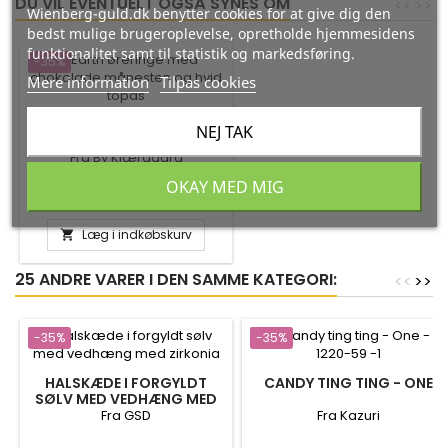
DU VIL EVENTUELT OGSÅ SYNES OM
<
<
>
>
Wienberg-guld.dk benytter cookies for at give dig den
bedst mulige brugeroplevelse, opretholde hjemmesidens
funktionalitet samt til statistik og markedsføring.
-35%
Mere information
Tilpas cookies
EARTH ØRERINGE MED
NEJ TAK
CHOKOLADE MÅNESTEN OG
HVID TOPAS
Fra By Kjærgaard
OKAY MED MIG
Pris
Normalpris
520,00 kr.
800,00 kr.
Læg i indkøbskurv

25 ANDRE VARER I DEN SAMME KATEGORI:
<
<
>
>
-35%
-35%
HALSKÆDE I FORGYLDT
CANDY TING TING - ONE
SØLV MED VEDHÆNG MED
ZIRKONIA
Fra GSD
Fra Kazuri