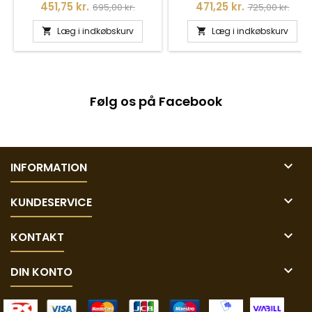
Pris
Normalpris
Pris
Normalpris
451,75 kr.
471,25 kr.
695,00 kr.
725,00 kr.
Læg i indkøbskurv
Læg i indkøbskurv


Følg os på Facebook

INFORMATION

KUNDESERVICE

KONTAKT

DIN KONTO