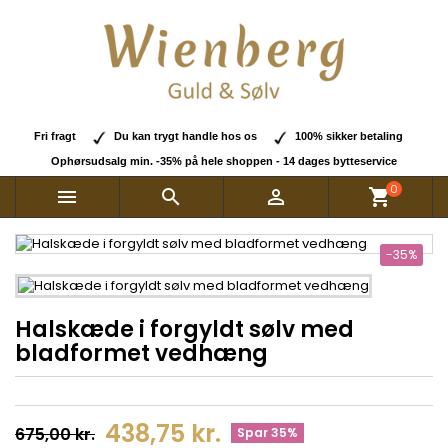
Fri fragt
Du kan trygt handle hos os
100% sikker betaling
Ophørsudsalg min. -35% på hele shoppen - 14 dages bytteservice
0



shopping_cart
-35%
Halskæde i forgyldt sølv med
bladformet vedhæng
438,75 kr.
675,00 kr.
Spar 35%