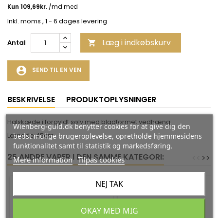
Inkl. moms
, 1 - 6 dages levering
Læg i indkøbskurv
Antal

account_circle
SEND TIL EN VEN
BESKRIVELSE
PRODUKTOPLYSNINGER
Halskæde i forgyldt sølv med bladformet vedhæng
Wienberg-guld.dk benytter cookies for at give dig den
Længde 45cm
bedst mulige brugeroplevelse, opretholde hjemmesidens
funktionalitet samt til statistik og markedsføring.
25 ANDRE VARER I DEN SAMME KATEGORI:
<
<
>
>
Mere information
Tilpas cookies
NEJ TAK
-35%
-35%
VEDHÆNG I SØLV -
HALSKÆDE MED BLÅ
OKAY MED MIG
WOODEN INKL. KÆDE, L
FACETERET STEN OG