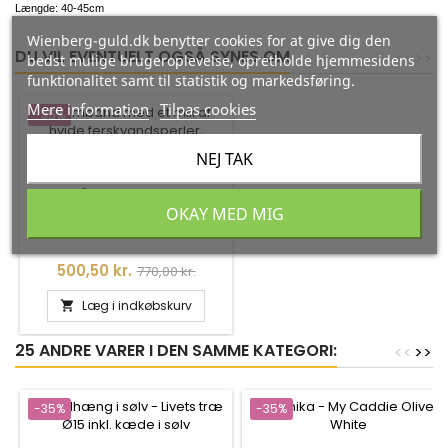
Længde: 40-45cm
Wienberg-guld.dk benytter cookies for at give dig den
DU VIL EVENTUELT OGSÅ SYNES OM
<
<
>
>
bedst mulige brugeroplevelse, opretholde hjemmesidens
funktionalitet samt til statistik og markedsføring.
Mere information
Tilpas cookies
-35%
NEJ TAK
ARMBÅND MED ET MIX AF
HVIDE FERSKVANDSPERLER,
OKAY MED MIG
FARVEDE STEN OG
Susanne Friis Bjørner
FORGYLDTE SØLV KUGLER -
1875-2-20-575
Pris
Normalpris
500,50 kr.
770,00 kr.
Læg i indkøbskurv

25 ANDRE VARER I DEN SAMME KATEGORI:
<
<
>
>
-35%
-35%