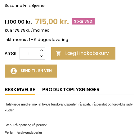
Susanne Friis Bjørner
715,00 kr.
1.100,00 kr.
Spar 35%
Inkl. moms
, 1 - 6 dages levering
Læg i indkøbskurv
Antal

account_circle
SEND TIL EN VEN
BESKRIVELSE
PRODUKTOPLYSNINGER
Halskæde med et mix af hvide ferskvandsperler, rå apatit, rå peridot og forgyldte sølv
kugler
Sten: R
å apatit og rå peridot
Perler: ferskvandsperler