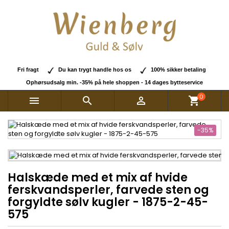
Fri fragt
Du kan trygt handle hos os
100% sikker betaling
Ophørsudsalg min. -35% på hele shoppen - 14 dages bytteservice
0



shopping_cart
-35%
Halskæde med et mix af hvide
ferskvandsperler, farvede sten og
forgyldte sølv kugler - 1875-2-45-
575