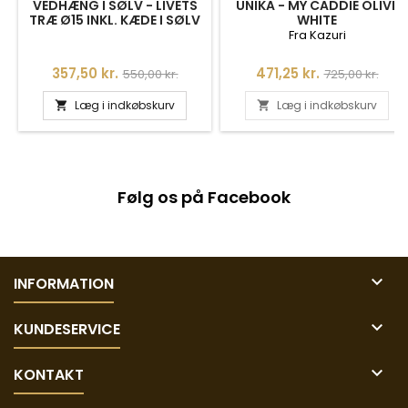
VEDHÆNG I SØLV - LIVETS
UNIKA - MY CADDIE OLIVE
TRÆ Ø15 INKL. KÆDE I SØLV
WHITE
Fra Kazuri
Pris
Normalpris
Pris
Normalpris
357,50 kr.
471,25 kr.
550,00 kr.
725,00 kr.
Læg i indkøbskurv
Læg i indkøbskurv


Følg os på Facebook

INFORMATION

KUNDESERVICE

KONTAKT