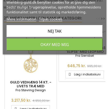
Kazuri er godkendt af den Globale Fair Trade Organisation IFAT.
Wienberg-guld.dk benytter cookies for at give dig den
bedst mulige brugeroplevelse, opretholde hjemmesidens
Memory - Karlshøj
funktionalitet samt til statistik og markedsføring.
25 ANDRE VARER I DEN SAMME KATEGORI:
<
<
>
>
Mere information
Tilpas cookies
NEJ TAK
-35%
-35%
OKAY MED MIG
SIERSBØL SHAPE SØLV LÅS -
"ELIPSE" MED LEOPARD
MØNSTER
Fra Siersbøl
Pris
Normalpris
646,75 kr.
995,00 kr.
Læg i indkøbskurv

GULD VEDHÆNG 14 KT. -
LIVETS TRÆ MED
BRILLANTER I CIRKEL INKL.
Fra Støvring Design
KÆDE I FORGYLDT SØLV -
76257997
Pris
Normalpris
3.217,50 kr.
4.950,00 kr.
Læg i indkøbskurv