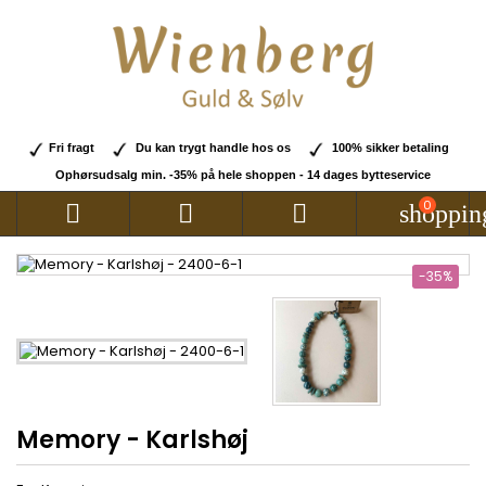
Fri fragt
Du kan trygt handle hos os
100% sikker betaling
Ophørsudsalg min. -35% på hele shoppen - 14 dages bytteservice
0



shoppin
-35%
Memory - Karlshøj