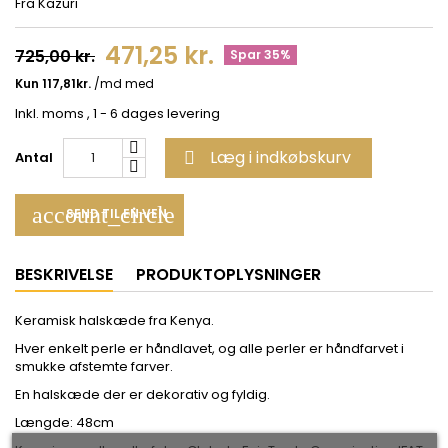
Fra Kazuri
471,25 kr.
725,00 kr.
Spar 35%
Inkl. moms
, 1 - 6 dages levering
Læg i indkøbskurv
Antal

account_circle
SEND TIL EN VEN
BESKRIVELSE
PRODUKTOPLYSNINGER
Keramisk halskæde fra Kenya.
Hver enkelt perle er håndlavet, og alle perler er håndfarvet i
smukke afstemte farver.
En halskæde der er dekorativ og fyldig.
Længde: 48cm