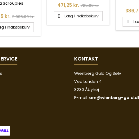
KÆDE I FORGYLDT
a Scrouples
Pris
Normalpris
471,25 kr.
725,00 kr.
LV - 208245
Pris
386,7
Normalpris
5 kr.
Læg i indkøbskurv
2.995,00 kr.

Læ

g i indkøbskurv
ERVICE
KONTAKT
os
Wienberg Guld Og Sølv
Ved Lunden 4
8230 Åbyhøj
E-mail:
am@wienberg-guld.d