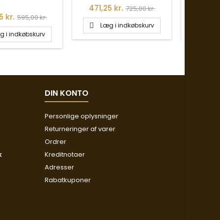
Pris
Normalpris
Pris
471,25 kr.
552,50
725,00 kr.
Normalpris
5 kr.
595,00 kr.
Læg i indkøbskurv
Læg


g i indkøbskurv
DIN KONTO
Personlige oplysninger
Returneringer af varer
Ordrer
k
Kreditnotaer
Adresser
Rabatkuponer