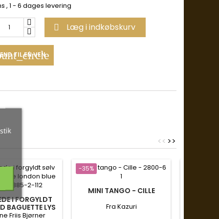
ms
, 1 - 6 dages levering
Læg i indkøbskurv

unt_circle
END TIL EN VEN
stik
<
<
>
>
-35%
-35%
MINI TANGO - CILLE
LANG KÆD
- AF
DE I FORGYLDT
Fra Kazuri
F
D BAGUETTE LYS
TAL - 1885-2-112
e Friis Bjørner