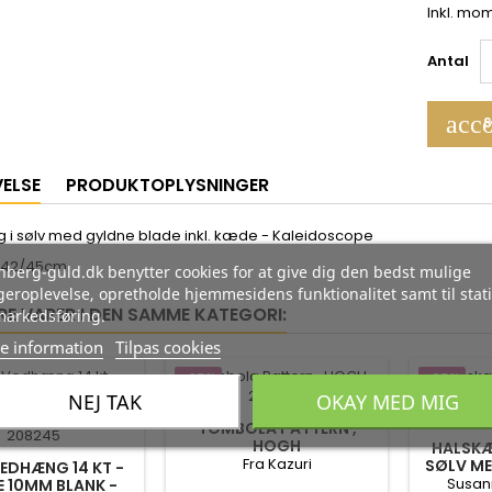
Inkl. mo
Antal
acco
S
VELSE
PRODUKTOPLYSNINGER
i sølv med gyldne blade inkl. kæde - Kaleidoscope
 42/45cm.
berg-guld.dk benytter cookies for at give dig den bedst mulige
eroplevelse, opretholde hjemmesidens funktionalitet samt til stati
RE VARER I DEN SAMME KATEGORI:
markedsføring.
e information
Tilpas cookies
-35%
-35%
NEJ TAK
OKAY MED MIG
TOMBOLA PATTERN ,
HOGH
HALSKÆ
Fra Kazuri
SØLV ME
EDHÆNG 14 KT -
PINK KRYS
Susann
 10MM BLANK -