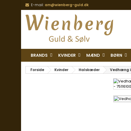
E-mail:
am@wienberg-guld.dk
BRANDS
KVINDER
MÆND
BØRN
Forside
Kvinder
Halskæder
Vedhæng i 