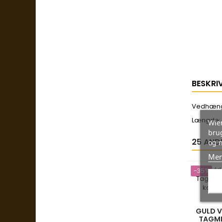
BESKRI
Vedhæng 
Længde:
Wien
brug
25 AND
og 
Mer
-35%
GULD V
TAGME