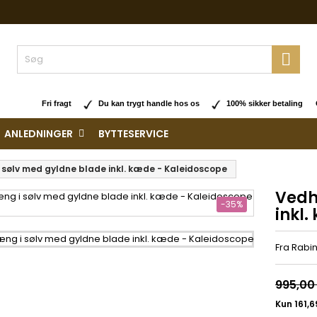

Fri fragt
Du kan trygt handle hos os
100% sikker betaling O
ANLEDNINGER
BYTTESERVICE
sølv med gyldne blade inkl. kæde - Kaleidoscope
Vedh
-35%
inkl
Fra Rabi
995,00 