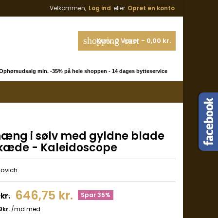
Velkommen,
Log ind
eller
Opret en konto
shopping_cart
Kurv:
0
Varer - 0,00 kr.
phørsudsalg min. -35% på hele shoppen - 14 dages bytteservice
æng i sølv med gyldne blade
. kæde - Kaleidoscope
novich
646,75 kr.
kr.
Spar 35%