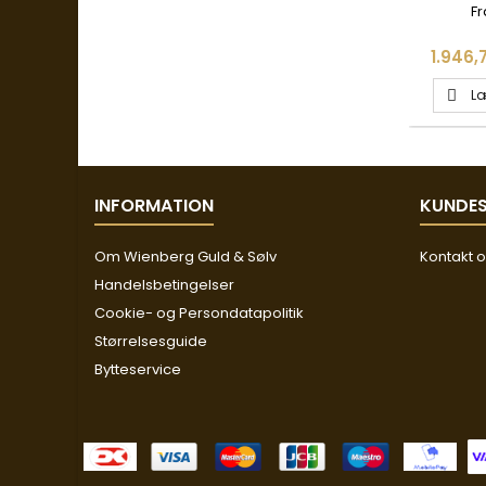
INKL. 
Fr
SØ
Pris
1.946,7
Læ

INFORMATION
KUNDES
Om Wienberg Guld & Sølv
Kontakt 
Handelsbetingelser
Cookie- og Persondatapolitik
Størrelsesguide
Bytteservice