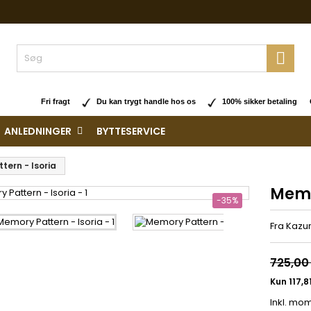

Fri fragt
Du kan trygt handle hos os
100% sikker betaling O
ANLEDNINGER
BYTTESERVICE
tern - Isoria
Memo
-35%
Fra Kazur
725,00 
Inkl. mo