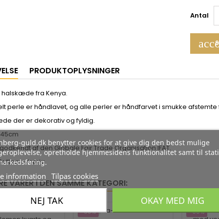
Antal
acco
S
VELSE
PRODUKTOPLYSNINGER
 halskæde fra Kenya.
lt perle er håndlavet, og alle perler er håndfarvet i smukke afstemte 
de der er dekorativ og fyldig.
: 45cm
berg-guld.dk benytter cookies for at give dig den bedst mulige
 godkendt af den Globale Fair Trade Organisation IFAT.
eroplevelse, opretholde hjemmesidens funktionalitet samt til stati
ttern - Isoria
markedsføring.
e information
Tilpas cookies
RE VARER I DEN SAMME KATEGORI:
NEJ TAK
OKAY MED MIG
-35%
-35%