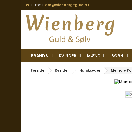
E-mail:
am@wienberg-guld.dk
BRANDS
KVINDER
MÆND
BØRN
Forside
Kvinder
Halskæder
Memory Pat