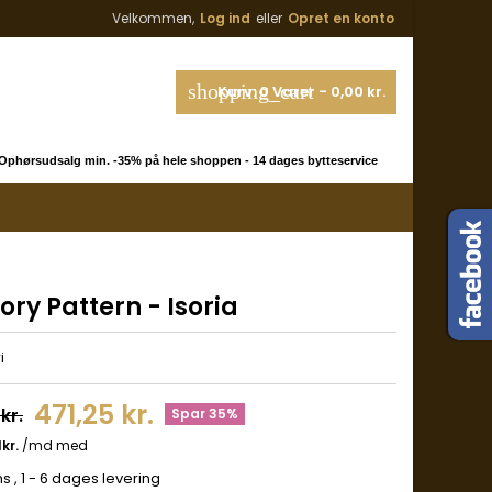
Velkommen,
Log ind
eller
Opret en konto
shopping_cart
Kurv:
0
Varer - 0,00 kr.
phørsudsalg min. -35% på hele shoppen - 14 dages bytteservice
ry Pattern - Isoria
i
471,25 kr.
kr.
Spar 35%
ms
, 1 - 6 dages levering