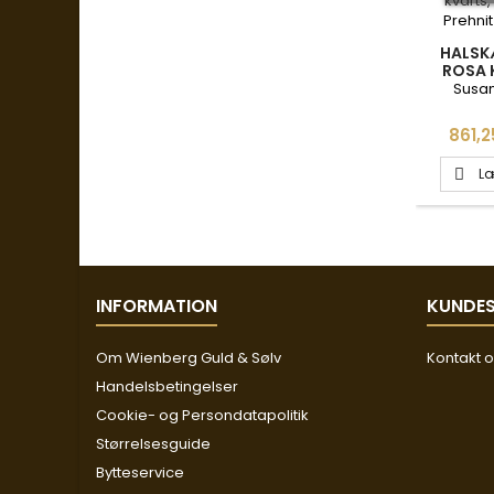
HALSK
ROSA 
KVART
Susan
14
Pris
861,2
Læ

INFORMATION
KUNDES
Om Wienberg Guld & Sølv
Kontakt 
Handelsbetingelser
Cookie- og Persondatapolitik
Størrelsesguide
Bytteservice