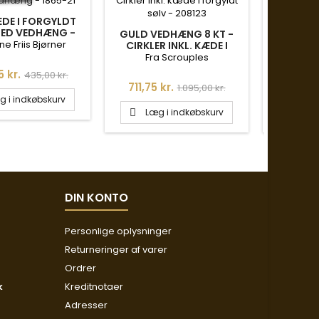
DE I FORGYLDT
ED VEDHÆNG -
GULD VEDHÆNG 8 KT -
GULD V
1865-21
e Friis Bjørner
CIRKLER INKL. KÆDE I
FIRKLØVE
FORGYLDT SØLV - 208123
INKL. K
Fra Scrouples
Fra
Normalpris
 kr.
435,00 kr.
Pris
Normalpris
Pris
711,75 kr.
1.101,75
1.095,00 kr.
g i indkøbskurv
Læg i indkøbskurv
Læg


DIN KONTO
Personlige oplysninger
Returneringer af varer
Ordrer
k
Kreditnotaer
Adresser