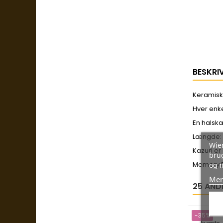
BESKRI
Keramisk
Hver enke
En halskæ
Længde
Wien
Kazuri er
brug
Memory Pa
og 
Mer
25 AND
-35%