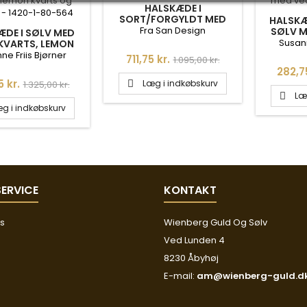
HALSKÆDE I
SORT/FORGYLDT MED
HALSKÆ
FERSKVANDSPERLER - 50
Fra San Design
SØLV M
ÆDE I SØLV MED
CM
Susann
KVARTS, LEMON
S OG PREHNIT -
ne Friis Bjørner
Pris
Normalpris
711,75 kr.
1.095,00 kr.
20-1-80-564
Pris
282,75
Normalpris
5 kr.
Læg i indkøbskurv
1.325,00 kr.

Læ

g i indkøbskurv
ERVICE
KONTAKT
os
Wienberg Guld Og Sølv
Ved Lunden 4
8230 Åbyhøj
E-mail:
am@wienberg-guld.d