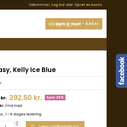
Velkommen,
Log ind
eller
Opret en konto
shopping_cart
Kurv:
0
Varer - 0,00 kr.
sy, Kelly Ice Blue
i
292,50 kr.
kr.
Spar 35%
ms
, 1 - 6 dages levering
Læg i indkøbskurv
