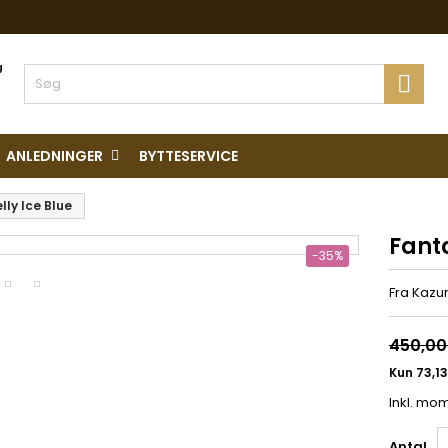
ing

ANLEDNINGER
BYTTESERVICE
lly Ice Blue
Fanta
-35%
Fra Kazur
450,00 
Inkl. mo
Antal