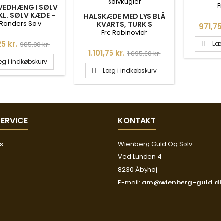
FERSK
F
 VEDHÆNG I SØLV
KL. SØLV KÆDE -
HALSKÆDE MED LYS BLÅ
M - 244410K
 Randers Sølv
KVARTS, TURKIS
Pris
971,75
FERSKVANDSPERLER OG
Fra Rabinovich
SØLVKUGLER
Normalpris
5 kr.
Læ
985,00 kr.

Pris
Normalpris
1.101,75 kr.
1.695,00 kr.
g i indkøbskurv
Læg i indkøbskurv

ERVICE
KONTAKT
os
Wienberg Guld Og Sølv
Ved Lunden 4
8230 Åbyhøj
E-mail:
am@wienberg-guld.d