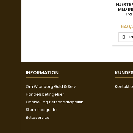
HJERTE
MED IN
45C
Fra
Pris
640,2
Læ

INFORMATION
KUNDES
Om Wienberg Guld & Sølv
Kontakt 
Handelsbetingelser
Cookie- og Persondatapolitik
Størrelsesguide
Bytteservice