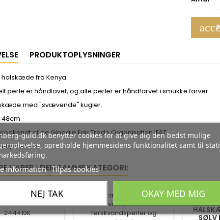
acco
S
VELSE
PRODUKTOPLYSNINGER
 halskæde fra Kenya.
lt perle er håndlavet, og alle perler er håndfarvet i smukke farver.
lskæde med "svævende" kugler.
 48cm
 godkendt af de Globale Fair Trade Organisation IFAT.
berg-guld.dk benytter cookies for at give dig den bedst mulige
eroplevelse, opretholde hjemmesidens funktionalitet samt til stati
elly Ice Blue
markedsføring.
RE VARER I DEN SAMME KATEGORI:
e information
Tilpas cookies
NEJ TAK
OKAY MED MIG
-35%
-35%
HALSKÆ
SØLV 