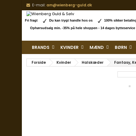
E-mail:
am@wienberg-guld.dk
Fri fragt
Du kan trygt handle hos os
100% sikker betal
Ophørsudsalg min. -35% på hele shoppen - 14 dages bytteservice
BRANDS
KVINDER
MÆND
BØRN
Forside
Kvinder
Halskæder
Fantasy, Ke