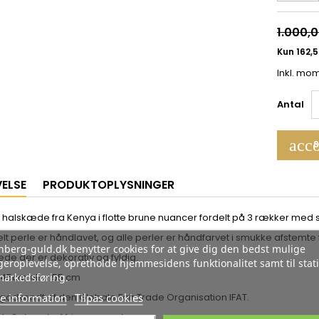
1.000,0
Inkl. mo
Antal
acco
S
VELSE
PRODUKTOPLYSNINGER
halskæde fra Kenya i flotte brune nuancer fordelt på 3 rækker med 
lt perle er håndlavet, og alle perler er håndfarvet i smukke afstemte 
berg-guld.dk benytter cookies for at give dig den bedst mulige
de der er dekorativ og fyldig.
eroplevelse, opretholde hjemmesidens funktionalitet samt til stati
markedsføring.
45cm eller 55 cm
e information
Tilpas cookies
 godkendt af den Globale Fair Trade Organisation IFAT.
ds 3 strand - African sunset