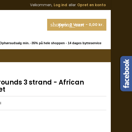
Velkommen,
Log ind
eller
Opret en konto
shopping_cart
Kurv:
0
Varer - 0,00 kr.
phørsudsalg min. -35% på hele shoppen - 14 dages bytteservice
rounds 3 strand - African
et
i