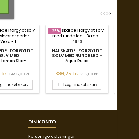
<
<
>
>
-35%
-35%
DE I FORGYLDT
HALSKÆDE I FORGYLDT
VEDHÆNG 
ØLV MED
SØLV MED RUNDE LED -
LIVETS 
VANDSPERLER -
BALOO - 4923
KÆ
A Lemon Story
Aqua Dulce
VIOLA
Normalpris
Pris
Normalpris
Pris
 kr.
386,75 kr.
451,75
1.495,00 kr.
595,00 kr.
g i indkøbskurv
Læg i indkøbskurv
Læg


DIN KONTO
Personlige oplysninger