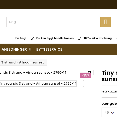

Fri fragt
Du kan trygt handle hos os
100% sikker betaling O
ANLEDNINGER
BYTTESERVICE
 3 strand - African sunset
Tiny 

-35%
suns
Fra Kazur
Længde