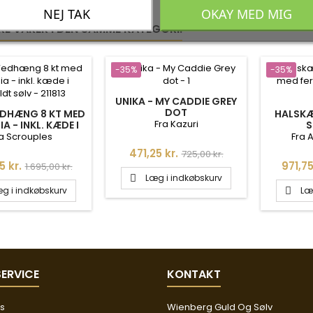
NEJ TAK
OKAY MED MIG
RE VARER I DEN SAMME KATEGORI:
-35%
-35%
UNIKA - MY CADDIE GREY
DOT
DHÆNG 8 KT MED
HALSKÆ
Fra Kazuri
A - INKL. KÆDE I
S
T SØLV - 211813
FERSK
a Scrouples
Fra 
Pris
Normalpris
471,25 kr.
725,00 kr.
Normalpris
Pris
5 kr.
971,75
1.695,00 kr.
Læg i indkøbskurv

g i indkøbskurv
Læ

ERVICE
KONTAKT
os
Wienberg Guld Og Sølv