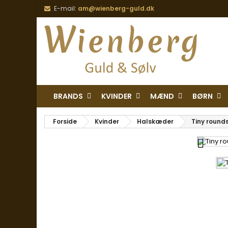
E-mail:
am@wienberg-guld.dk
BRANDS
KVINDER
MÆND
BØRN
Forside
Kvinder
Halskæder
Tiny rounds
