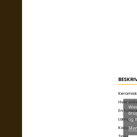
BESKRI
Keramisk 
Hver enke
Wien
En halskæ
brug
og 
Længde: 
Mer
Kazuri er
Tiny roun