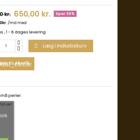
650,00 kr.
0 kr.
Spar 35%
ms
, 1 - 6 dages levering
Læg i indkøbskurv

unt_circle
END TIL EN VEN
små perler.
farver.
stik