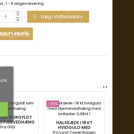
ms
, 1 - 6 dages levering
Læg i indkøbskurv

unt_circle
END TIL EN VEN
stik
<
<
>
>
-35%
-35%
HALS
RHODINE
DE I FORGYLDT
S
Fra
D FJERVEDHÆNG
HALSKÆDE I 18 KT
FERSK
Fra GSD
HVIDGULD MED
STJERNEVEDHÆNG MED
Fra Lund Copenhagen
Pris