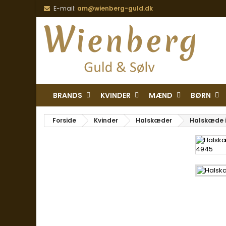
E-mail:
am@wienberg-guld.dk
BRANDS
KVINDER
MÆND
BØRN
Forside
Kvinder
Halskæder
Halskæde i