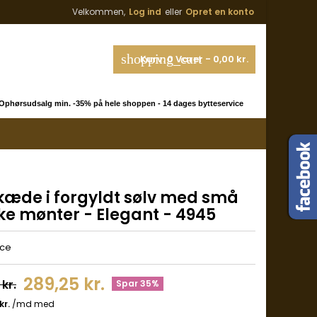
Velkommen,
Log ind
eller
Opret en konto
shopping_cart
Kurv:
0
Varer - 0,00 kr.
phørsudsalg min. -35% på hele shoppen - 14 dages bytteservice
kæde i forgyldt sølv med små
ke mønter - Elegant - 4945
lce
289,25 kr.
kr.
Spar 35%