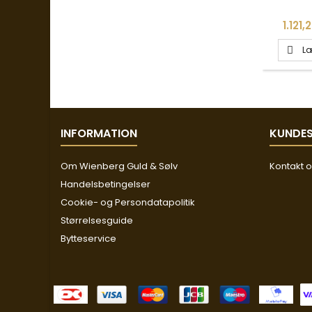
- 
Pris
1.121,
Læ

INFORMATION
KUNDES
Om Wienberg Guld & Sølv
Kontakt 
Handelsbetingelser
Cookie- og Persondatapolitik
Størrelsesguide
Bytteservice