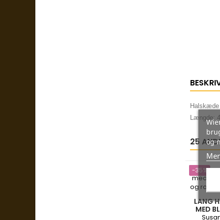
BESKRI
Halskæde 
Længde: 4
Wien
brug
25 AND
og 
Mer
-35%
LANG H
MED B
KVARTS 
Susan