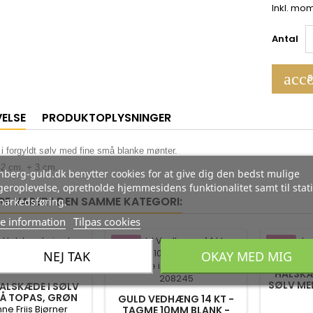
Inkl. mo
Antal
acco
S
VELSE
PRODUKTOPLYSNINGER
i forgyldt sølv med fine små blanke mønter.
2 cm. + 3 cm.
berg-guld.dk benytter cookies for at give dig den bedst mulige
eroplevelse, opretholde hjemmesidens funktionalitet samt til stati
RE VARER I DEN SAMME KATEGORI:
markedsføring.
e information
Tilpas cookies
-35%
-35%
NEJ TAK
OKAY MED MIG
HALSKÆ
SØLV ME
ALSKÆDE I SØLV
LÅ TOPAS, GRØN
GULD VEDHÆNG 14 KT -
OG ROSA KVARTS
ne Friis Bjørner
TAGME 10MM BLANK -