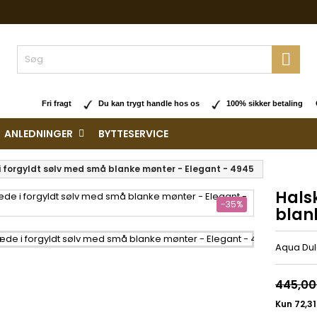

Fri fragt
Du kan trygt handle hos os
100% sikker betaling O
ANLEDNINGER
BYTTESERVICE
 forgyldt sølv med små blanke mønter - Elegant - 4945
Hals
-35%
blan
Aqua Du
445,00 