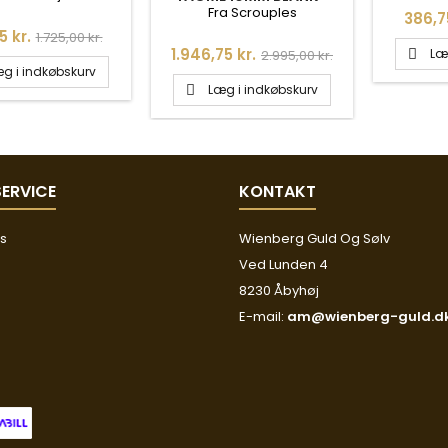
1420-2-543
INKL. KÆDE I FORGYLDT
Fra Scrouples
Pris
386,7
SØLV - 208245
Normalpris
25 kr.
1.725,00 kr.
Pris
Normalpris
1.946,75 kr.
Læ
2.995,00 kr.

g i indkøbskurv
Læg i indkøbskurv

ERVICE
KONTAKT
os
Wienberg Guld Og Sølv
Ved Lunden 4
8230 Åbyhøj
E-mail:
am@wienberg-guld.d