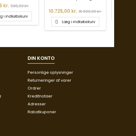
942,50
BRILLANTER 0,08CT
Normalpris
5 kr.
595,00 kr.
Pris
Normalpris
10.725,00 kr.
Læg
16.500,00 kr.

g i indkøbskurv
Læg i indkøbskurv

DIN KONTO
Personlige oplysninger
Returneringer af varer
Ordrer
k
Kreditnotaer
Adresser
Rabatkuponer