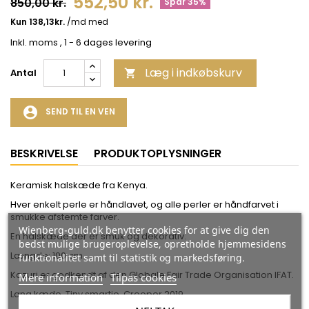
552,50 kr.
850,00 kr.
Spar 35%
Inkl. moms
, 1 - 6 dages levering
Læg i indkøbskurv
Antal

account_circle
SEND TIL EN VEN
BESKRIVELSE
PRODUKTOPLYSNINGER
Keramisk halskæde fra Kenya.
Hver enkelt perle er håndlavet, og alle perler er håndfarvet i
smukke afstemte farver.
Wienberg-guld.dk benytter cookies for at give dig den
En halskæde der er smuk og dekorativ.
bedst mulige brugeroplevelse, opretholde hjemmesidens
Længde: 100 cm
funktionalitet samt til statistik og markedsføring.
Kazuri er godkendt af den Globale Fair Trade Organisation IFAT.
Mere information
Tilpas cookies
Lang kæde, Tiny smartie, Creeper 2019