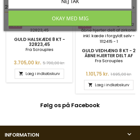
NEJ TAK
25 ANDRE VARER I DEN SAMME KATEGORI:
<
<
>
>
OKAY MED MIG
-35%
-35%
GULD HALSKÆDE 8 KT -
32823,45
Fra Scrouples
GULD VEDHÆNG 8 KT - 2
ÅBNE HJERTER DELT AF
ZIRKONIA INKL. KÆDE I
Fra Scrouples
Pris
Normalpris
3.705,00 kr.
5.700,00 kr.
FORGYLDT SØLV
Pris
Normalpris
1.101,75 kr.
Læg i indkøbskurv

1.695,00 kr.
Læg i indkøbskurv

Følg os på Facebook

INFORMATION