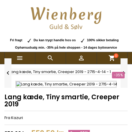
Fri fragt
Du kan trygt handle hos os
100% sikker betaling
Ophørsudsalg min. -35% på hele shoppen - 14 dages bytteservice
0



shopping_cart


-35%
Lang kæde, Tiny smartie, Creeper
2019
Fra Kazuri