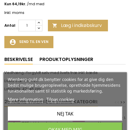
Inkl. moms
Læg i indkøbskurv
Antal

account_circle
SEND TIL EN VEN
BESKRIVELSE
PRODUKTOPLYSNINGER
Vedhæng i forgyldt sølv med livets træ inkl. kæde
Wienberg-guld.dk benytter cookies for at give dig den
Livets træ: Ø13mm
bedst mulige brugeroplevelse, opretholde hjemmesidens
Længde: 42-45 cm
funktionalitet samt til statistik og markedsføring.
Mere information
Tilpas cookies
25 ANDRE VARER I DEN SAMME KATEGORI:
<
<
>
>
NEJ TAK
-35%
-35%
OKAY MED MIG