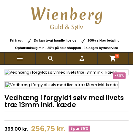
Fri fragt
Du kan trygt handle hos os
100% sikker betaling
Ophørsudsalg min. -35% på hele shoppen - 14 dages bytteservice
0



shopping_cart
-35%
Vedhæng i forgyldt sølv med livets
træ 13mm inkl. kæde
256,75 kr.
395,00 kr.
Spar 35%