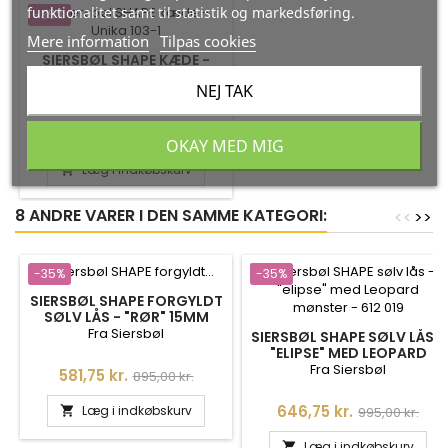
funktionalitet samt til statistik og markedsføring.
-35%
Mere information
Tilpas cookies
SIERSBØL SHAPE KÆDE -
UNIKA 103
NEJ TAK
Fra Siersbøl
Pris
Normalpris
646,75 kr.
995,00 kr.
OKAY MED MIG
Læg i indkøbskurv

8 ANDRE VARER I DEN SAMME KATEGORI:
<
<
>
>
-35%
-35%
SIERSBØL SHAPE FORGYLDT
SØLV LÅS - "RØR" 15MM
Fra Siersbøl
SIERSBØL SHAPE SØLV LÅS -
"ELIPSE" MED LEOPARD
MØNSTER
Fra Siersbøl
Pris
Normalpris
581,75 kr.
895,00 kr.
Pris
Normalpris
646,75 kr.
Læg i indkøbskurv
995,00 kr.

Læg i indkøbskurv
