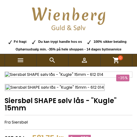
Fri fragt
Du kan trygt handle hos os
100% sikker betaling
Ophørsudsalg min. -35% på hele shoppen - 14 dages bytteservice
0



shopping_cart
-35%
Siersbøl SHAPE sølv lås - "Kugle"
15mm
Fra Siersbøl