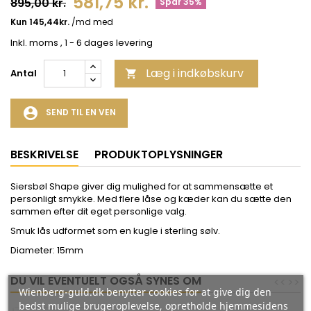
581,75 kr.
895,00 kr.
Spar 35%
Inkl. moms
, 1 - 6 dages levering
Læg i indkøbskurv
Antal

account_circle
SEND TIL EN VEN
BESKRIVELSE
PRODUKTOPLYSNINGER
Siersbøl Shape giver dig mulighed for at sammensætte et
personligt smykke. Med flere låse og kæder kan du sætte den
sammen efter dit eget personlige valg.
Smuk lås udformet som en kugle i sterling sølv.
Diameter: 15mm
DU VIL EVENTUELT OGSÅ SYNES OM
<
<
>
>
Wienberg-guld.dk benytter cookies for at give dig den
bedst mulige brugeroplevelse, opretholde hjemmesidens