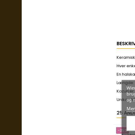
BESKRI
Keramisk
Hver enke
En halskæ
Længde
Wien
Kazuri er
brug
Unika - 
og 
Mer
25 AND
-35%