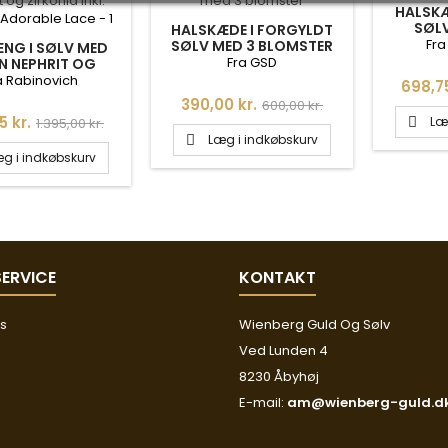
HALSKÆ
SØL
HALSKÆDE I FORGYLDT
RUSTIK
Fra
SØLV MED 3 BLOMSTER
NG I SØLV MED
Fra GSD
 NEPHRIT OG
IA INKL. KÆDE -
a Rabinovich
Pris
698,75
RABLE LACE
Pris
Normalpris
390,00 kr.
600,00 kr.
Normalpris
5 kr.
Læ
1.395,00 kr.

Læg i indkøbskurv

g i indkøbskurv
ERVICE
KONTAKT
os
Wienberg Guld Og Sølv
Ved Lunden 4
8230 Åbyhøj
E-mail:
am@wienberg-guld.d