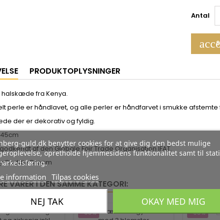
Antal
acco
S
VELSE
PRODUKTOPLYSNINGER
 halskæde fra Kenya.
lt perle er håndlavet, og alle perler er håndfarvet i smukke afstemte 
de der er dekorativ og fyldig.
: 45cm
berg-guld.dk benytter cookies for at give dig den bedst mulige
 godkendt af den Globale Fair Trade Organisation IFAT.
eroplevelse, opretholde hjemmesidens funktionalitet samt til stati
My Caddie Dream
markedsføring.
e information
Tilpas cookies
RE VARER I DEN SAMME KATEGORI:
NEJ TAK
OKAY MED MIG
-35%
-35%