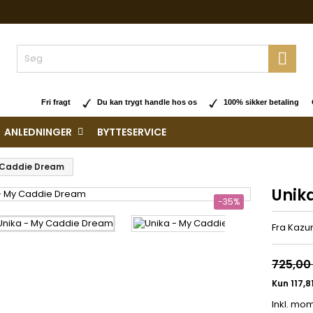

Fri fragt
Du kan trygt handle hos os
100% sikker betaling O
ANLEDNINGER
BYTTESERVICE
 Caddie Dream
Unik
-35%
Fra Kazur
725,00 
Inkl. mo