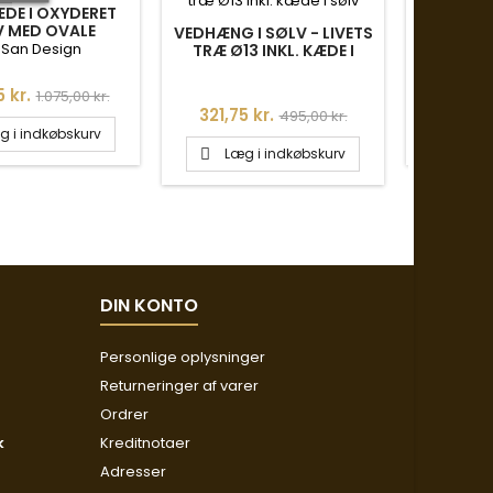
DE I OXYDERET
HALSKÆ
V MED OVALE
SØLV
VEDHÆNG I SØLV - LIVETS
KE LED - 45 CM
RUS
 San Design
Fra
TRÆ Ø13 INKL. KÆDE I
SØLV
Normalpris
Pris
 kr.
971,75 
1.075,00 kr.
Pris
Normalpris
321,75 kr.
495,00 kr.
g i indkøbskurv
Læg

Læg i indkøbskurv

DIN KONTO
Personlige oplysninger
Returneringer af varer
Ordrer
k
Kreditnotaer
Adresser