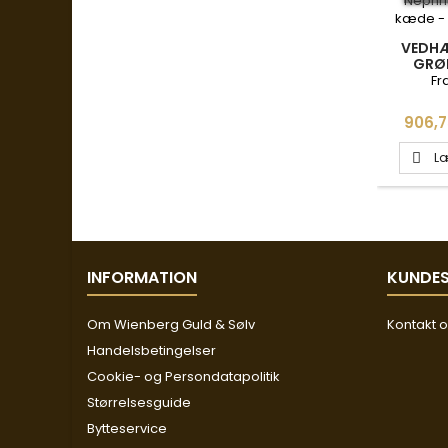
VEDHÆ
GRØN
ZIRKON
Fr
ADO
Pris
906,7
Læ

INFORMATION
KUNDES
Om Wienberg Guld & Sølv
Kontakt 
Handelsbetingelser
Cookie- og Persondatapolitik
Størrelsesguide
Bytteservice