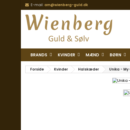
E-mail:
am@wienberg-guld.dk
BRANDS
KVINDER
MÆND
BØRN
Forside
Kvinder
Halskæder
Unika - My