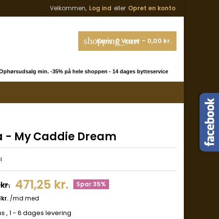
Velkommen,
Log ind
eller
Opret en konto
shopping_cart
Kurv:
0
Varer - 0,00 kr.
phørsudsalg min. -35% på hele shoppen - 14 dages bytteservice
a - My Caddie Dream
i
471,25 kr.
kr.
Spar 35%
ms
, 1 - 6 dages levering