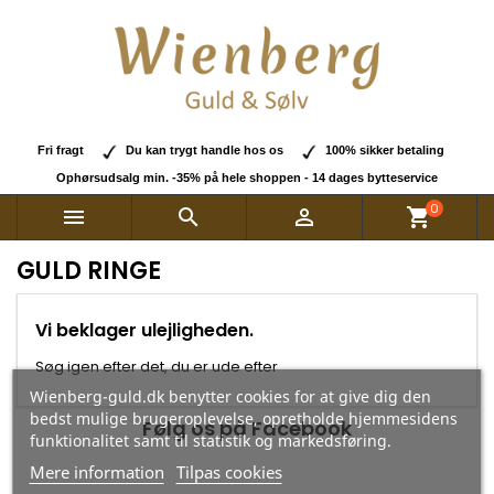
Fri fragt
Du kan trygt handle hos os
100% sikker betaling
Ophørsudsalg min. -35% på hele shoppen - 14 dages bytteservice
0



shopping_cart
GULD RINGE
Vi beklager ulejligheden.
Søg igen efter det, du er ude efter
Wienberg-guld.dk benytter cookies for at give dig den
bedst mulige brugeroplevelse, opretholde hjemmesidens
Følg os på Facebook
funktionalitet samt til statistik og markedsføring.
Mere information
Tilpas cookies