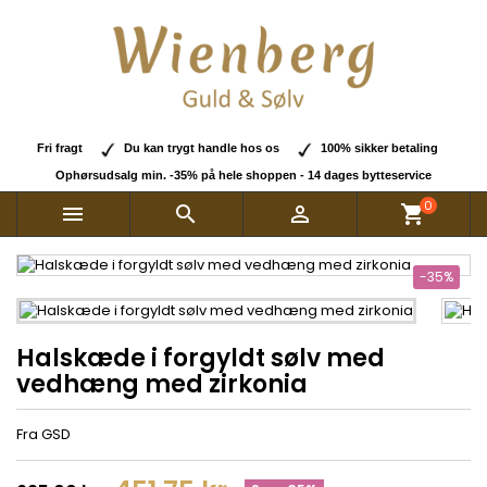
Fri fragt
Du kan trygt handle hos os
100% sikker betaling
Ophørsudsalg min. -35% på hele shoppen - 14 dages bytteservice
0



shopping_cart
-35%
Halskæde i forgyldt sølv med
vedhæng med zirkonia
Fra GSD