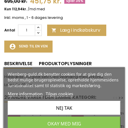
451,75 kr.
695,00 kr.
Spar 35%
Inkl. moms
, 1 - 6 dages levering
Læg i indkøbskurv
Antal

account_circle
SEND TIL EN VEN
BESKRIVELSE
PRODUKTOPLYSNINGER
Wienberg-guld.dk benytter cookies for at give dig den
Halskæde i forgyldt sølv med vedhæng med zirkonia
bedst mulige brugeroplevelse, opretholde hjemmesidens
Længde 45 cm
funktionalitet samt til statistik og markedsføring.
Mere information
Tilpas cookies
25 ANDRE VARER I DEN SAMME KATEGORI:
<
<
>
>
NEJ TAK
-35%
-35%
OKAY MED MIG
CANDY TING TING -
VEDHÆNG I SØLV - LIVETS