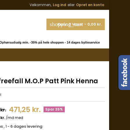
Velkommen,
Log ind
eller
Opret en konto
shopping_cart
Kurv:
0
Varer - 0,00 kr.
phørsudsalg min. -35% på hele shoppen - 14 dages bytteservice
freefall M.O.P Patt Pink Henna
i
471,25 kr.
kr.
Spar 35%
ms
, 1 - 6 dages levering