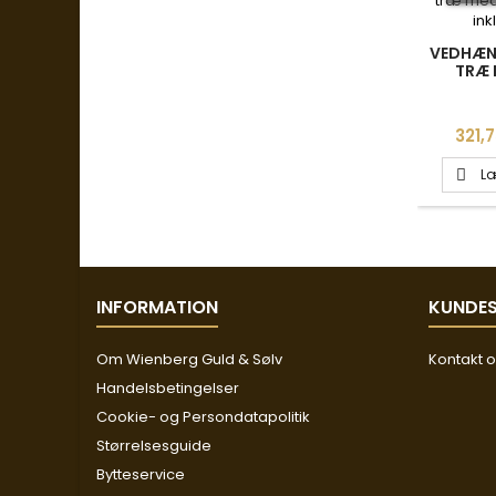
VEDHÆNG
TRÆ 
13X18M
Pris
321,7
Læ

INFORMATION
KUNDES
Om Wienberg Guld & Sølv
Kontakt 
Handelsbetingelser
Cookie- og Persondatapolitik
Størrelsesguide
Bytteservice