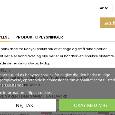
Antal
acco
S
VELSE
PRODUKTOPLYSNINGER
halskæde fra Kenya i smukt mix af aflange og små runde perler.
lt perle er håndlavet, og alle perler er håndfarvet i smukke afstemte 
de der er dekorativ og fyldig.
: 45cm
berg-guld.dk benytter cookies for at give dig den bedst mulige
 godkendt af den Globale Fair Trade Organisation IFAT.
eroplevelse, opretholde hjemmesidens funktionalitet samt til stati
fall M.O.P Patt Pink Henna
markedsføring.
e information
Tilpas cookies
RE VARER I DEN SAMME KATEGORI:
NEJ TAK
OKAY MED MIG
-35%
-35%