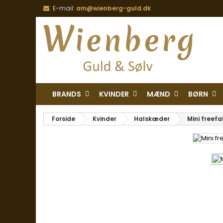
E-mail:
am@wienberg-guld.dk
BRANDS
KVINDER
MÆND
BØRN
Forside
Kvinder
Halskæder
Mini freefa