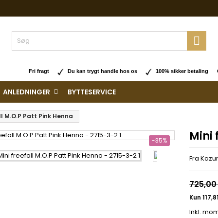

Fri fragt
Du kan trygt handle hos os
100% sikker betaling O
ANLEDNINGER
BYTTESERVICE
ll M.O.P Patt Pink Henna
Mini 
-35%
Fra Kazur
725,00 
Inkl. mo