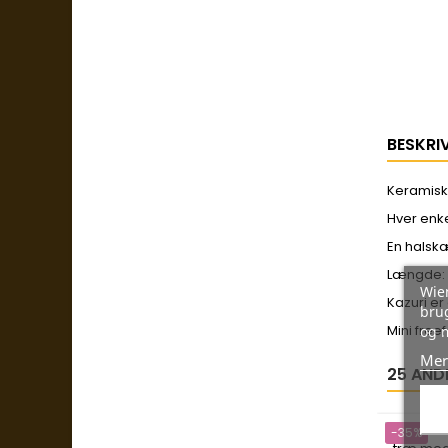
BESKRI
Keramisk 
Hver enke
En halskæ
Længde
Wien
Kazuri er
brug
Mini free
og 
Mer
25 AND
-35%