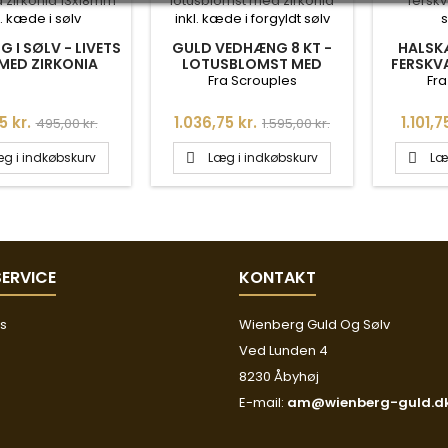
 I SØLV - LIVETS
GULD VEDHÆNG 8 KT -
HALSK
MED ZIRKONIA
LOTUSBLOMST MED
FERSKV
M INKL. KÆDE I
ZIRKONIA INKL. KÆDE I
SØ
Fra Scrouples
Fra
SØLV
FORGYLDT SØLV
Normalpris
Pris
Normalpris
Pris
5 kr.
1.036,75 kr.
1.101,7
495,00 kr.
1.595,00 kr.
g i indkøbskurv
Læg i indkøbskurv
Læ


ERVICE
KONTAKT
os
Wienberg Guld Og Sølv
Ved Lunden 4
8230 Åbyhøj
E-mail:
am@wienberg-guld.d