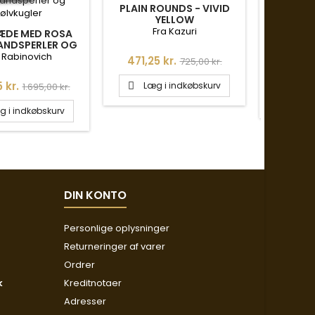
PLAIN ROUNDS - VIVID
YELLOW
TANGO, 
Fra Kazuri
P
ÆDE MED ROSA
F
ANDSPERLER OG
LVKUGLER
 Rabinovich
Pris
Normalpris
471,25 kr.
725,00 kr.
Pris
471,25
Normalpris
5 kr.
Læg i indkøbskurv
1.695,00 kr.

Læg

g i indkøbskurv
DIN KONTO
Personlige oplysninger
Returneringer af varer
Ordrer
k
Kreditnotaer
Adresser