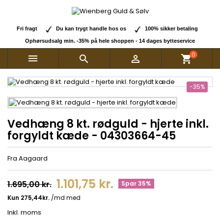
Fri fragt
Du kan trygt handle hos os
100% sikker betaling
Ophørsudsalg min. -35% på hele shoppen - 14 dages bytteservice
0



shopping_cart
-35%
Vedhæng 8 kt. rødguld - hjerte inkl.
forgyldt kæde - 04303664-45
Fra Aagaard
1.101,75 kr.
1.695,00 kr.
Spar 35%
Inkl. moms