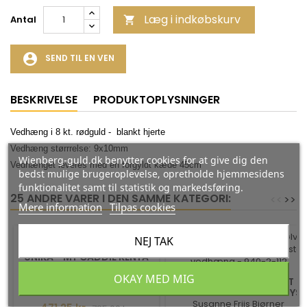
Læg i indkøbskurv
Antal

account_circle
SEND TIL EN VEN
BESKRIVELSE
PRODUKTOPLYSNINGER
Vedhæng i 8 kt. rødguld - blankt hjerte
Vedhæng størrrelse: 9x10mm
Wienberg-guld.dk benytter cookies for at give dig den
Vedhænget leveres med en forgyldt kæde 45cm
bedst mulige brugeroplevelse, opretholde hjemmesidens
funktionalitet samt til statistik og markedsføring.
25 ANDRE VARER I DEN SAMME KATEGORI:
<
<
>
>
Mere information
Tilpas cookies
-35%
-35%
NEJ TAK
UNIKA - MY CADDIE KENYA
OKAY MED MIG
Fra Kazuri
HALSKÆDE I FORGYLDT
SØLV MED KUGLER OG LYS
PINK KRYSTAL VEDHÆNG -
Susanne Friis Bjørner