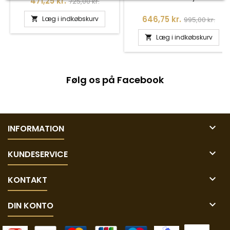
Pris
Normalpris
471,25 kr.
725,00 kr.
940-2-112
Pris
Normalpris
646,75 kr.
Læg i indkøbskurv
995,00 kr.

Læg i indkøbskurv

Følg os på Facebook

INFORMATION

KUNDESERVICE

KONTAKT

DIN KONTO