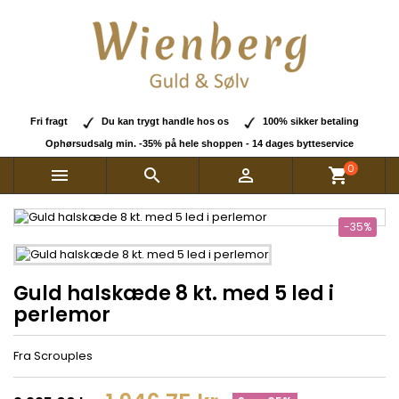
Fri fragt
Du kan trygt handle hos os
100% sikker betaling
Ophørsudsalg min. -35% på hele shoppen - 14 dages bytteservice
0



shopping_cart
-35%
Guld halskæde 8 kt. med 5 led i
perlemor
Fra Scrouples