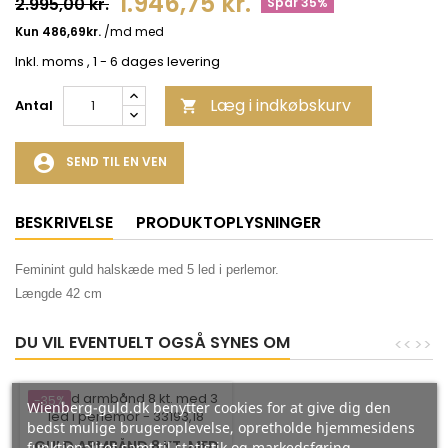
1.946,75 kr.
2.995,00 kr.
Spar 35%
Inkl. moms
, 1 - 6 dages levering
Læg i indkøbskurv
Antal

account_circle
SEND TIL EN VEN
BESKRIVELSE
PRODUKTOPLYSNINGER
Feminint guld halskæde med 5 led i perlemor.
Længde 42 cm
DU VIL EVENTUELT OGSÅ SYNES OM
<
<
>
>
-35%
Wienberg-guld.dk benytter cookies for at give dig den
bedst mulige brugeroplevelse, opretholde hjemmesidens
GULD ARMBÅND 8 KT. MED
funktionalitet samt til statistik og markedsføring.