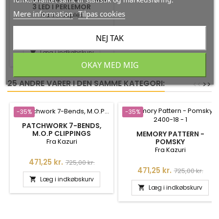
3 LED I PERLEMOR
Mere information
Tilpas cookies
Fra Scrouples
Pris
Normalpris
1.296,75 kr.
1.995,00 kr.
NEJ TAK
Læg i indkøbskurv

OKAY MED MIG
25 ANDRE VARER I DEN SAMME KATEGORI:
<
<
>
>
-35%
-35%
PATCHWORK 7-BENDS,
M.O.P CLIPPINGS
MEMORY PATTERN -
Fra Kazuri
POMSKY
Fra Kazuri
Pris
Normalpris
471,25 kr.
725,00 kr.
Pris
Normalpris
471,25 kr.
725,00 kr.
Læg i indkøbskurv

Læg i indkøbskurv
