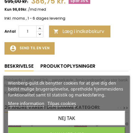
386,75 kr.
595,00 kr.
Spar 35%
Inkl. moms
, 1 - 6 dages levering
Læg i indkøbskurv
Antal

account_circle
SEND TIL EN VEN
BESKRIVELSE
PRODUKTOPLYSNINGER
Halskæde i sølv med link-, panzerkæde, ferskvandsperler og stor barok
Wienberg-guld.dk benytter cookies for at give dig den
ferskvandsperle.
bedst mulige brugeroplevelse, opretholde hjemmesidens
Kædelængde: 42 cm.
funktionalitet samt til statistik og markedsføring.
Mere information
Tilpas cookies
25 ANDRE VARER I DEN SAMME KATEGORI:
<
<
>
>
NEJ TAK
-35%
-35%