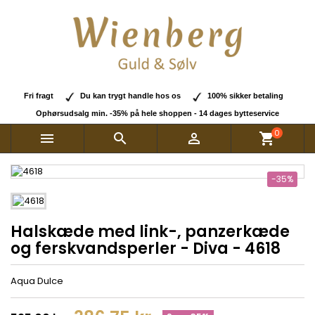
Fri fragt
Du kan trygt handle hos os
100% sikker betaling
Ophørsudsalg min. -35% på hele shoppen - 14 dages bytteservice
0



shopping_cart
-35%
Halskæde med link-, panzerkæde
og ferskvandsperler - Diva - 4618
Aqua Dulce