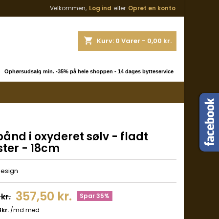
Velkommen,
Log ind
eller
Opret en konto
shopping_cart
Kurv:
0
Varer - 0,00 kr.
 Ophørsudsalg min. -35% på hele shoppen - 14 dages bytteservice
nd i oxyderet sølv - fladt
ter - 18cm
Design
357,50 kr.
kr.
Spar 35%