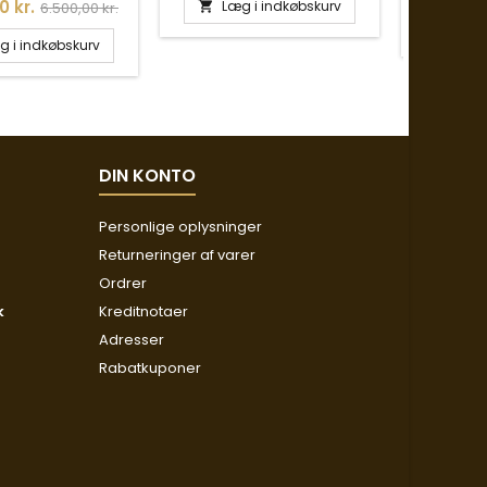
Normalpris
0 kr.
Læg i indkøbskurv
6.500,00 kr.

Læg

g i indkøbskurv
DIN KONTO
Personlige oplysninger
Returneringer af varer
Ordrer
k
Kreditnotaer
Adresser
Rabatkuponer