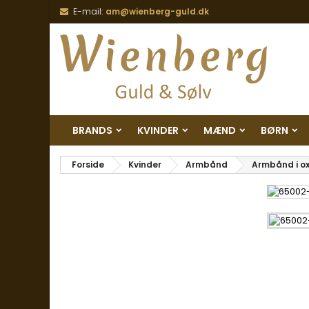
E-mail:
am@wienberg-guld.dk
BRANDS
KVINDER
MÆND
BØRN
Forside
Kvinder
Armbånd
Armbånd i ox