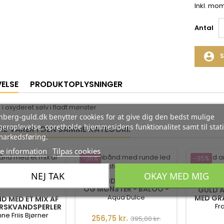
Inkl. mo
Antal
account_circle
S
VELSE
PRODUKTOPLYSNINGER
 oxyderet sølv i fladt mønster
berg-guld.dk benytter cookies for at give dig den bedst mulige
eroplevelse, opretholde hjemmesidens funktionalitet samt til stati
RE VARER I DEN SAMME KATEGORI:
markedsføring.
e information
Tilpas cookies
-35%
-35%
NEJ TAK
OKAY MED MIG
ARMBÅND MED RUNDE LED
OG MØNSTER - BALOO -
GULD A
4925
Aqua Dulce
MED GR
D MED ET MIX AF
14+2
Fr
ERSKVANDSPERLER
RGYLDTE SØLV
ne Friis Bjørner
Pris
Normalpris
256,75 kr.
395,00 kr.
- 1878-2-20-900