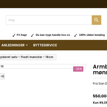

Fri fragt
Du kan trygt handle hos os
100% sikker betaling
ANLEDNINGER
BYTTESERVICE
yderet sølv - fladt mønster - 18cm
Armbå
-35%
møns
Fra San 
550,00 