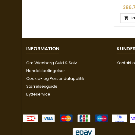
Pris
386,7
Læ

INFORMATION
KUNDES
Om Wienberg Guld & Sølv
Kontakt 
Handelsbetingelser
Cookie- og Persondatapolitik
Størrelsesguide
Bytteservice