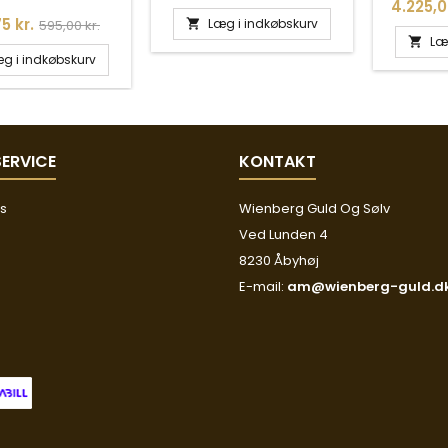
Pris
4.225,0
Normalpris
5 kr.
Læg i indkøbskurv
595,00 kr.

Læ

g i indkøbskurv
ERVICE
KONTAKT
os
Wienberg Guld Og Sølv
Ved Lunden 4
8230 Åbyhøj
E-mail:
am@wienberg-guld.d