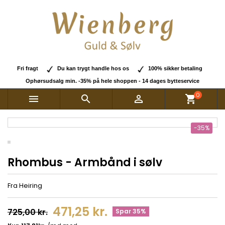
Fri fragt
Du kan trygt handle hos os
100% sikker betaling
Ophørsudsalg min. -35% på hele shoppen - 14 dages bytteservice
0



shopping_cart
-35%
Rhombus - Armbånd i sølv
Fra Heiring
471,25 kr.
725,00 kr.
Spar 35%