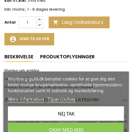
Inkl. moms
, 1 - 6 dages levering
Læg i indkøbskurv
Antal

account_circle
SEND TIL EN VEN
BESKRIVELSE
PRODUKTOPLYSNINGER
Rhombus sølv armbånd.
Wienberg-guld.dk benytter cookies for at give dig den
Længde: 16-18,5 cm
bedst mulige brugeroplevelse, opretholde hjemmesidens
Smykker fra Heiring er dansk design og produceret i Danmark.
funktionalitet samt til statistik og markedsføring.
Mere information
Tilpas cookies
25 ANDRE VARER I DEN SAMME KATEGORI:
<
<
>
>
NEJ TAK
-35%
-35%
OKAY MED MIG
GULD ARMBÅND 8 KT. MED
RUSTIK LET OXIDERET SØLV