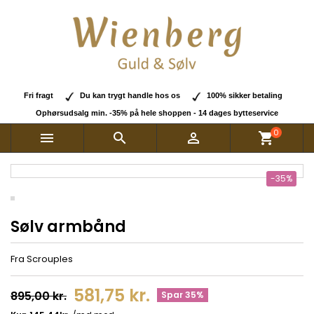
Fri fragt
Du kan trygt handle hos os
100% sikker betaling
Ophørsudsalg min. -35% på hele shoppen - 14 dages bytteservice
0



shopping_cart
-35%
Sølv armbånd
Fra Scrouples
581,75 kr.
895,00 kr.
Spar 35%