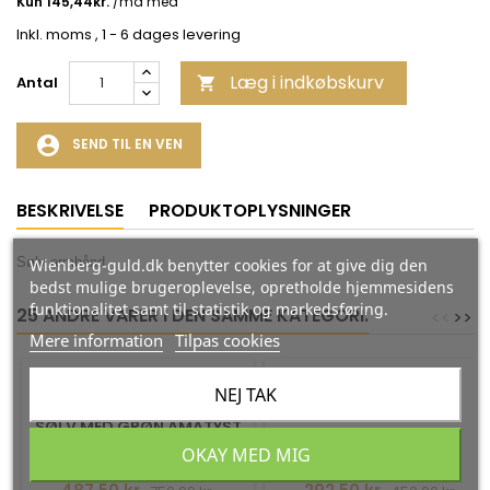
Inkl. moms
, 1 - 6 dages levering
Læg i indkøbskurv
Antal

account_circle
SEND TIL EN VEN
BESKRIVELSE
PRODUKTOPLYSNINGER
Sølv armbånd
Wienberg-guld.dk benytter cookies for at give dig den
bedst mulige brugeroplevelse, opretholde hjemmesidens
funktionalitet samt til statistik og markedsføring.
25 ANDRE VARER I DEN SAMME KATEGORI:
<
<
>
>
Mere information
Tilpas cookies
-35%
-35%
NEJ TAK
ARMBÅND I FORGYLDT
UNIKA ARMBÅND 92
SØLV MED GRØN AMATYST
Fra San Design
Fra Kazuri
OKAY MED MIG
Pris
Normalpris
Pris
Normalpris