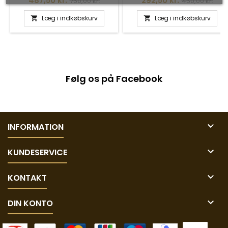
487,50 kr.
292,50 kr.
750,00 kr.
450,00 kr.
Læg i indkøbskurv
Læg i indkøbskurv


Følg os på Facebook

INFORMATION

KUNDESERVICE

KONTAKT

DIN KONTO