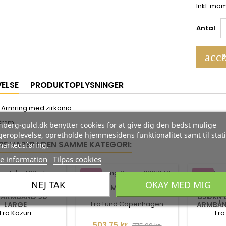
Inkl. mo
Antal
acco
S
VELSE
PRODUKTOPLYSNINGER
 Armring med zirkonia
 3mm
berg-guld.dk benytter cookies for at give dig den bedst mulige
eroplevelse, opretholde hjemmesidens funktionalitet samt til stati
RE VARER I DEN SAMME KATEGORI:
markedsføring.
e information
Tilpas cookies
-35%
-35%
NEJ TAK
OKAY MED MIG
ARMRING 2MM
 ARMBÅND 90 -
BJØRN 
Fra Lund Copenhagen
LARGE
ARMBÅN
Fra Kazuri
Fra
Pris
Normalpris
503,75 kr.
775,00 kr.