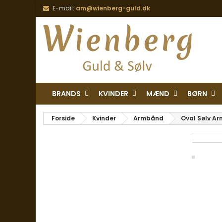
E-mail:
am@wienberg-guld.dk
BRANDS
KVINDER
MÆND
BØRN
Forside
Kvinder
Armbånd
Oval Sølv Ar