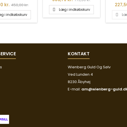
Normalpris
Pris
0 kr.
227,5
450,00 kr.
Læg i indkøbskurv

g i indkøbskurv
Læ

ERVICE
KONTAKT
os
Wienberg Guld Og Sølv
Ved Lunden 4
8230 Åbyhøj
E-mail:
am@wienberg-guld.d