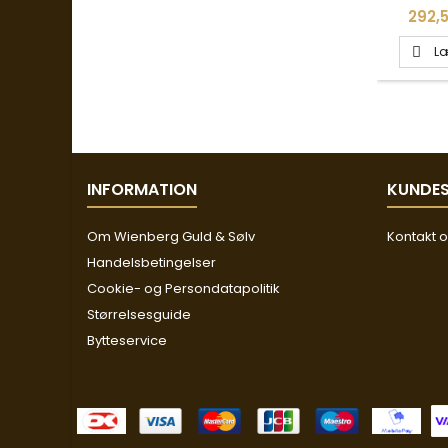
Pris
292,5
Læ

INFORMATION
KUNDES
Om Wienberg Guld & Sølv
Kontakt 
Handelsbetingelser
Cookie- og Persondatapolitik
Størrelsesguide
Bytteservice