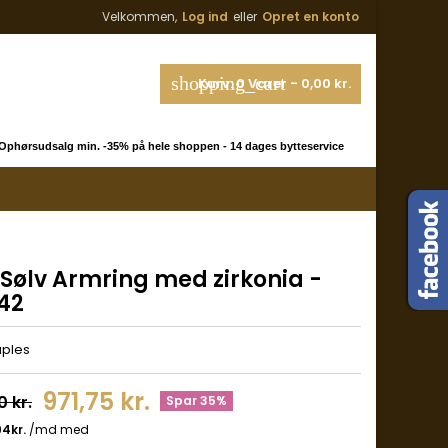
Velkommen,
Log ind
eller
Opret en konto
shopping_cart
Kurv:
0
Varer - 0,00 kr.
phørsudsalg min. -35% på hele shoppen - 14 dages bytteservice
 Sølv Armring med zirkonia -
42
uples
971,75 kr.
0 kr.
Spar 35%