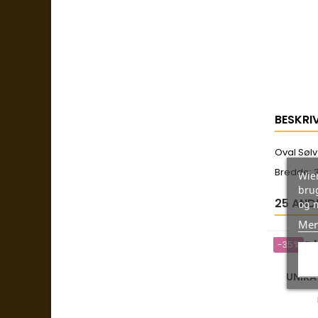
BESKRI
Oval Sølv
Bredde:
Wien
brug
25 AND
og 
Mer
-35%
UNIKA