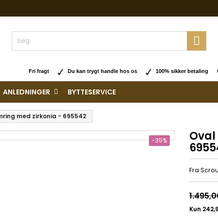

Fri fragt
Du kan trygt handle hos os
100% sikker betaling O
ANLEDNINGER
BYTTESERVICE
mring med zirkonia - 695542
Oval
-35%
6955
Fra Scro
1.495,0