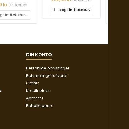
Normalpris
Pris
0 kr.
1.933,75
350,00 kr.
Læg i indkøbskurv

g i indkøbskurv
Læg

DIN KONTO
Personlige oplysninger
Returneringer af varer
Ordrer
k
Kreditnotaer
Adresser
Rabatkuponer