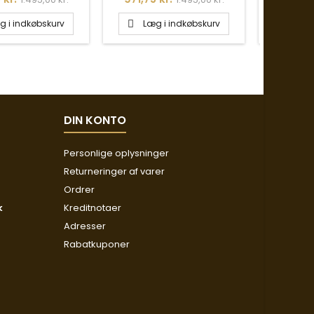
g i indkøbskurv
Læg i indkøbskurv
Læg


DIN KONTO
Personlige oplysninger
Returneringer af varer
Ordrer
k
Kreditnotaer
Adresser
Rabatkuponer