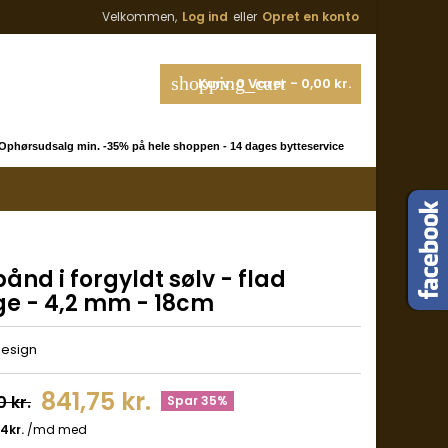
Velkommen,
Log ind
eller
Opret en konto
shopping_cart
Kurv:
0
Varer - 0,00 kr.
phørsudsalg min. -35% på hele shoppen - 14 dages bytteservice
nd i forgyldt sølv - flad
ge - 4,2 mm - 18cm
Design
841,75 kr.
0 kr.
Spar 35%