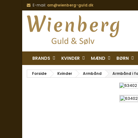
E-mail:
am@wienberg-guld.dk
BRANDS
KVINDER
MÆND
BØRN
Forside
Kvinder
Armbånd
Armbånd i fo