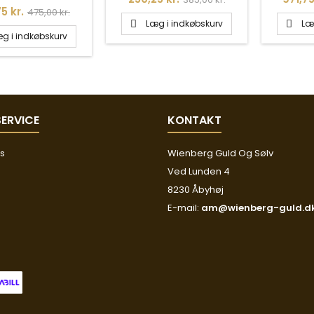
Normalpris
5 kr.
475,00 kr.
Læg i indkøbskurv
Læ


g i indkøbskurv
ERVICE
KONTAKT
os
Wienberg Guld Og Sølv
Ved Lunden 4
8230 Åbyhøj
E-mail:
am@wienberg-guld.d