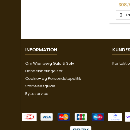
Pris
308,7
Læ

INFORMATION
KUNDES
Om Wienberg Guld & Sølv
Kontakt 
Handelsbetingelser
Cookie- og Persondatapolitik
Størrelsesguide
Bytteservice