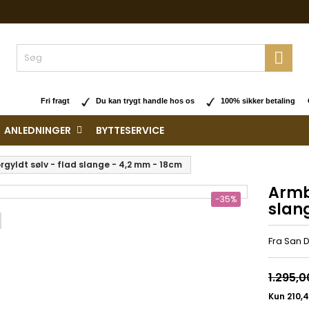

Fri fragt
Du kan trygt handle hos os
100% sikker betaling O
ANLEDNINGER
BYTTESERVICE
rgyldt sølv - flad slange - 4,2 mm - 18cm
Armbå
-35%
slan
Fra San 
1.295,0