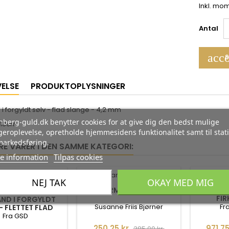
Inkl. mo
Antal
acco
S
VELSE
PRODUKTOPLYSNINGER
 forgyldt sølv - flad slange - 4,2 mm
berg-guld.dk benytter cookies for at give dig den bedst mulige
 18cm
eroplevelse, opretholde hjemmesidens funktionalitet samt til stati
markedsføring.
RE VARER I DEN SAMME KATEGORI:
e information
Tilpas cookies
-35%
-35%
NEJ TAK
OKAY MED MIG
SØLV ARMBÅND - KUGLER
GULD AR
FIR
ND I FORGYLDT
Susanne Friis Bjørner
Fr
- FLETTET FLAD
SLANGE
Fra GSD
Pris
Normalpris
Pris
250,25 kr.
971,75
385,00 kr.