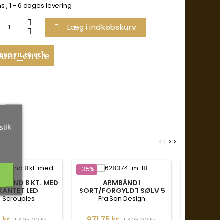
ms
, 1 - 6 dages levering
Læg i indkøbskurv

unt_circle
END TIL EN VEN
stik
<
<
>
>
-35%
-35%
MBÅND 8 KT. MED
ARMBÅND I
ARM
KANTET LED
SORT/FORGYLDT SØLV 5
RK. SLANGEKÆDE MED
a Scrouples
Fra San Design
Fra Lu
MAGNETLÅS
Normalpris
Pris
Normalpris
Pris
 kr.
971,75 kr.
666,25
1.495,00 kr.
1.495,00 kr.