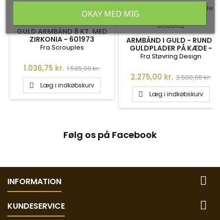
-35%
-35%
OKAY MED MIG
GULD ARMBÅND 8 KT. MED
ZIRKONIA - 601973
ARMBÅND I GULD - RUNDE
Fra Scrouples
GULDPLADER PÅ KÆDE -
65166102
Fra Støvring Design
Pris
Normalpris
1.036,75 kr.
1.595,00 kr.
Pris
Normalpris
2.275,00 kr.
3.500,00 kr.
Læg i indkøbskurv

Læg i indkøbskurv

Følg os på Facebook

INFORMATION

KUNDESERVICE