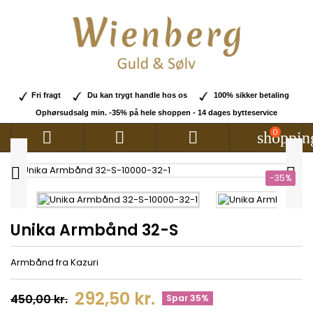
Fri fragt
Du kan trygt handle hos os
100% sikker betaling
Ophørsudsalg min. -35% på hele shoppen - 14 dages bytteservice
0



shoppin


-35%
Unika Armbånd 32-S
Armbånd fra Kazuri
292,50 kr.
450,00 kr.
Spar 35%