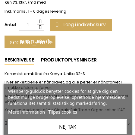
Inkl. moms
, 1 - 6 dages levering
Læg i indkøbskurv
Antal

account_circle
SEND TIL EN VEN
BESKRIVELSE
PRODUKTOPLYSNINGER
Keramisk armbånd fra Kenya. Unika 32-S
Hver enkelt perle er håndlavet, og alle perler er håndfarvet i
smukke afstemte farver.
Wienberg-guld.dk benytter cookies for at give dig den
Armbåndet passer de fleste, da det er omtrukket med fleksibel
bedst mulige brugeroplevelse, opretholde hjemmesidens
elastik.
funktionalitet samt til statistik og markedsføring.
Kazuri er godkendt af de Globale Fair Trade Organisation IFAT.
Mere information
Tilpas cookies
25 ANDRE VARER I DEN SAMME KATEGORI:
<
<
>
>
NEJ TAK