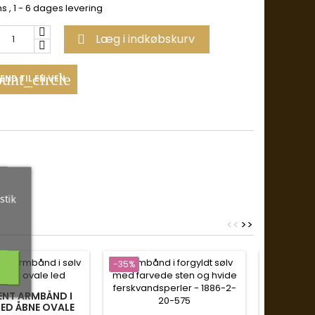
ms
, 1 - 6 dages levering
Læg i indkøbskurv

unt_circle
END TIL EN VEN
stik
<
<
>
>
-35%
-35%
UNIKA
ENT ARMBÅND I
F
ED ÅBNE OVALE