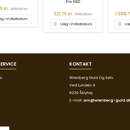
Fra GSD
Normalpris
5 kr.
895,00 kr.
Pris
Normalpris
Pris
321,75 kr.
1.088,7
495,00 kr.
g i indkøbskurv
Læg i indkøbskurv
Læ


ERVICE
KONTAKT
os
Wienberg Guld Og Sølv
Ved Lunden 4
8230 Åbyhøj
E-mail:
am@wienberg-guld.d