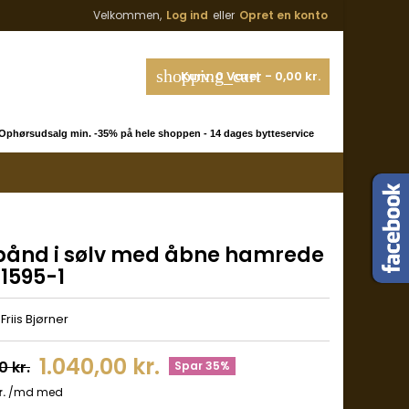
Velkommen,
Log ind
eller
Opret en konto
shopping_cart
Kurv:
0
Varer - 0,00 kr.
phørsudsalg min. -35% på hele shoppen - 14 dages bytteservice
ånd i sølv med åbne hamrede
 1595-1
riis Bjørner
1.040,00 kr.
0 kr.
Spar 35%