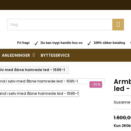

Fri fragt
Du kan trygt handle hos os
100% sikker betaling O
ANLEDNINGER
BYTTESERVICE
ølv med åbne hamrede led - 1595-1
Armb
-35%
led -
Susanne F
1.600,0