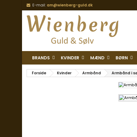
E-mail:
am@wienberg-guld.dk
BRANDS
KVINDER
MÆND
BØRN
Forside
Kvinder
Armbånd
Armbånd i s