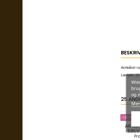
BESKRI
Armbånd i sø
Længde: 18
Wien
brug
og 
25 AND
Mer
-35%
ARMBÅ
SØLV
Fr