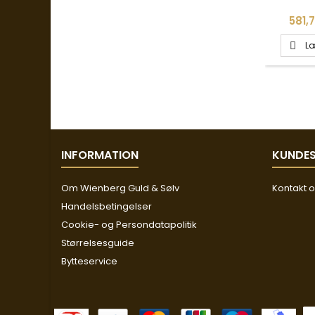
Pris
581,7
Læ

INFORMATION
KUNDES
Om Wienberg Guld & Sølv
Kontakt 
Handelsbetingelser
Cookie- og Persondatapolitik
Størrelsesguide
Bytteservice