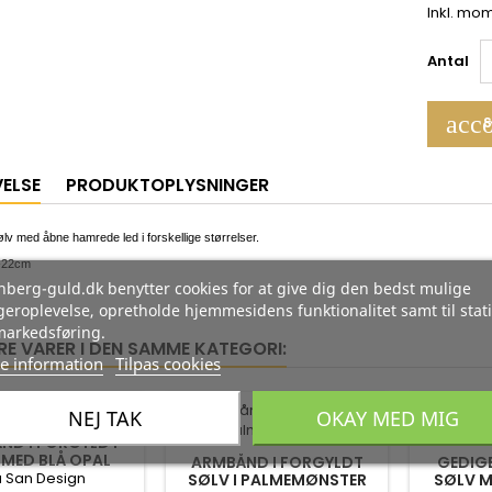
Inkl. mo
Antal
acco
S
VELSE
PRODUKTOPLYSNINGER
lv med åbne hamrede led i forskellige størrelser.
-22cm
berg-guld.dk benytter cookies for at give dig den bedst mulige
eroplevelse, opretholde hjemmesidens funktionalitet samt til stati
markedsføring.
RE VARER I DEN SAMME KATEGORI:
e information
Tilpas cookies
-35%
-35%
NEJ TAK
OKAY MED MIG
ND I FORGYLDT
 MED BLÅ OPAL
ARMBÅND I FORGYLDT
GEDIG
a San Design
SØLV I PALMEMØNSTER
SØLV M