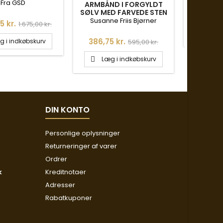
LED
Fra GSD
ARMBÅND I FORGYLDT
SØLV MED FARVEDE STEN
Pris
292,50
OG HVIDE
Susanne Friis Bjørner
Normalpris
5 kr.
1.675,00 kr.
FERSKVANDSPERLER -
Læg

1886-2-20-575
Pris
Normalpris
386,75 kr.
g i indkøbskurv
595,00 kr.
Læg i indkøbskurv

DIN KONTO
Personlige oplysninger
Returneringer af varer
Ordrer
k
Kreditnotaer
Adresser
Rabatkuponer